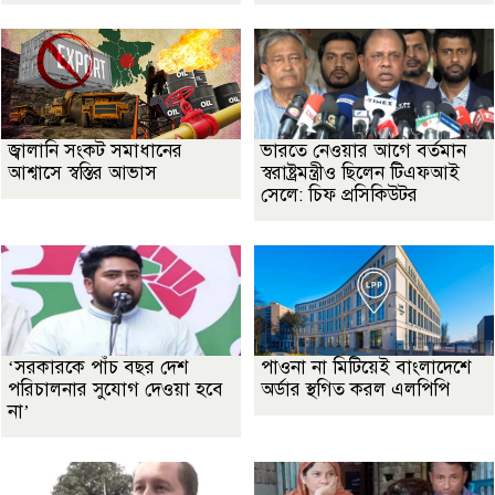
জ্বালানি সংকট সমাধানের
ভারতে নেওয়ার আগে বর্তমান
আশ্বাসে স্বস্তির আভাস
স্বরাষ্ট্রমন্ত্রীও ছিলেন টিএফআই
সেলে: চিফ প্রসিকিউটর
‘সরকারকে পাঁচ বছর দেশ
পাওনা না মিটিয়েই বাংলাদেশে
পরিচালনার সুযোগ দেওয়া হবে
অর্ডার স্থগিত করল এলপিপি
না’