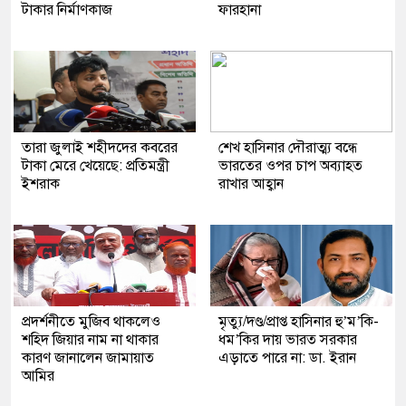
টাকার নির্মাণকাজ
ফারহানা
তারা জুলাই শহীদদের কবরের
শেখ হাসিনার দৌরাত্ম্য বন্ধে
টাকা মেরে খেয়েছে: প্রতিমন্ত্রী
ভারতের ওপর চাপ অব্যাহত
ইশরাক
রাখার আহ্বান
প্রদর্শনীতে মুজিব থাকলেও
মৃত্যু/দণ্ড/প্রাপ্ত হাসিনার হু’ম’কি-
শহিদ জিয়ার নাম না থাকার
ধম’কির দায় ভারত সরকার
কারণ জানালেন জামায়াত
এড়াতে পারে না: ডা. ইরান
আমির