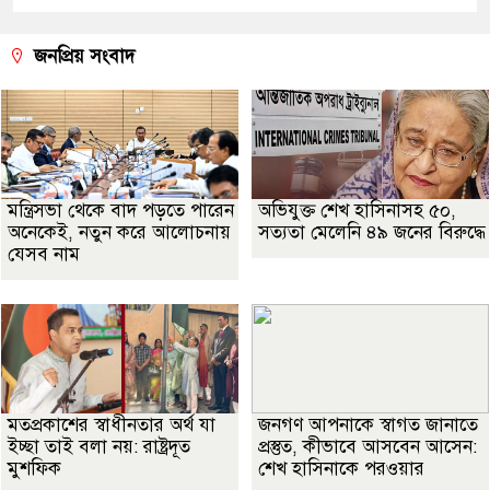
জনপ্রিয় সংবাদ
মন্ত্রিসভা থেকে বাদ পড়তে পারেন
অভিযুক্ত শেখ হাসিনাসহ ৫০,
অনেকেই, নতুন করে আলোচনায়
সত্যতা মেলেনি ৪৯ জনের বিরুদ্ধে
যেসব নাম
মতপ্রকাশের স্বাধীনতার অর্থ যা
জনগণ আপনাকে স্বাগত জানাতে
ইচ্ছা তাই বলা নয়: রাষ্ট্রদূত
প্রস্তুত, কীভাবে আসবেন আসেন:
মুশফিক
শেখ হাসিনাকে পরওয়ার