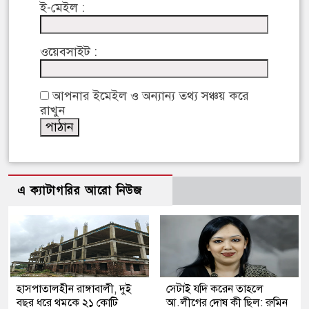
ই-মেইল :
ওয়েবসাইট :
আপনার ইমেইল ও অন্যান্য তথ্য সঞ্চয় করে
রাখুন
এ ক্যাটাগরির আরো নিউজ
হাসপাতালহীন রাঙ্গাবালী, দুই
সেটাই যদি করেন তাহলে
বছর ধরে থমকে ২১ কোটি
আ.লীগের দোষ কী ছিল: রুমিন