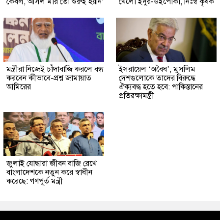
কেবল, আসল মার তো শুরুই হয়নি’
খেলো ইঁদুর-উইপোকা, নিঃস্ব কৃষক
মন্ত্রীরা নিজেই চাঁদাবাজি করলে বন্ধ
ইসরায়েল ‘অবৈধ’, মুসলিম
করবেন কীভাবে-প্রশ্ন জামায়াত
দেশগুলোকে তাদের বিরুদ্ধে
আমিরের
ঐক্যবদ্ধ হতে হবে: পাকিস্তানের
প্রতিরক্ষামন্ত্রী
জুলাই যোদ্ধারা জীবন বাজি রেখে
বাংলাদেশকে নতুন করে স্বাধীন
করেছে: গণপূর্ত মন্ত্রী