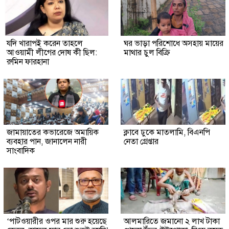
যদি খারাপই করেন তাহলে
ঘর ভাড়া পরিশোধে অসহায় মায়ের
আওয়ামী লীগের দোষ কী ছিল:
মাথার চুল বিক্রি
রুমিন ফারহানা
জামায়াতের কভারেজে অমায়িক
ক্লাবে ঢুকে মাতলামি, বিএনপি
ব্যবহার পান, জানালেন নারী
নেতা গ্রেপ্তার
সাংবাদিক
‘পাটওয়ারীর ওপর মার শুরু হয়েছে
আলমারিতে জমানো ২ লাখ টাকা