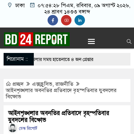
ঢাকা
০৭:৫৪:২৯ পিএম
, রবিবার, ০৯ অগাস্ট ২০২৬,
২৪ শ্রাবণ ১৪৩৩ বঙ্গাব্দ
শিরোনাম ::
অনলাইন জুয়া খেলার সময় হাতেনাতে ৪ জন গ্রেপ্তার
 করেন তাহলে আওয়ামী লীগের দোষ কী ছিল: রুমিন
প্রচ্ছদ
এক্সক্লুসিভ
,
রাজনীতি
আইনশৃঙ্খলার অবনতির প্রতিবাদে বৃহস্পতিবার যুবদলের
বিক্ষোভ
িশোধে অসহায় মায়ের মাথার চুল বিক্রি
কভারেজে অমায়িক ব্যবহার পান, জানালেন নারী
আইনশৃঙ্খলার অবনতির প্রতিবাদে বৃহস্পতিবার
যুবদলের বিক্ষোভ
ডেস্ক রিপোর্ট