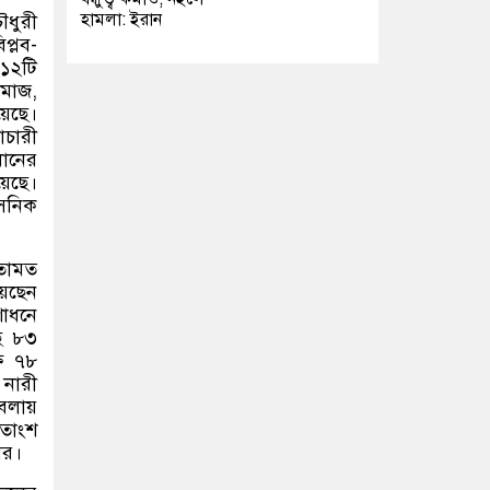
হামলা: ইরান
ৌধুরী
প্লব-
 ১২টি
সমাজ,
য়েছে।
াচারী
ধানের
য়েছে।
াসনিক
মতামত
য়েছেন
শোধনে
ে ৮৩
ষে ৭৮
 নারী
বেলায়
শতাংশ
ের।