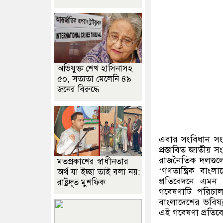
অভিযুক্ত শেখ হাসিনাসহ
৫০, সত্যতা মেলেনি ৪৯
জনের বিরুদ্ধে
এবার সংবিধান স
প্রস্তাবিত জাতীয় 
রাজনৈতিক দলগুলো
মতপ্রকাশের স্বাধীনতার
‘গণতান্ত্রিক বাং
অর্থ যা ইচ্ছা তাই বলা নয়:
প্রতিবেদনে এমন 
রাষ্ট্রদূত মুশফিক
গবেষণাটি পরিচা
বাংলাদেশের ভবিষ্
এই গবেষণা প্রতিব