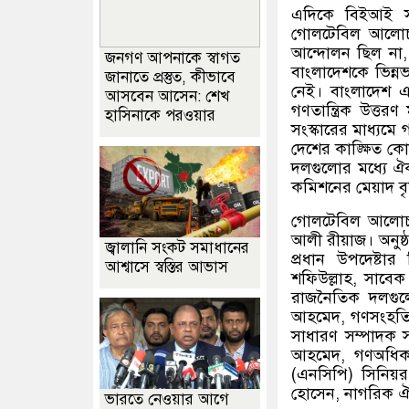
এদিকে বিইআই সভা
গোলটেবিল আলোচন
আন্দোলন ছিল না, এ
জনগণ আপনাকে স্বাগত
বাংলাদেশকে ভিন্ন
জানাতে প্রস্তুত, কীভাবে
নেই। বাংলাদেশ এখ
আসবেন আসেন: শেখ
গণতান্ত্রিক উত্ত
হাসিনাকে পরওয়ার
সংস্কারের মাধ্যমে 
দেশের কাঙ্ক্ষিত ক
দলগুলোর মধ্যে ঐক
কমিশনের মেয়াদ বৃদ
গোলটেবিল আলোচন
আলী রীয়াজ। অনুষ্
জ্বালানি সংকট সমাধানের
প্রধান উপদেষ্টা
আশ্বাসে স্বস্তির আভাস
শফিউল্লাহ, সাবেক 
রাজনৈতিক দলগুলোর
আহমেদ, গণসংহতি আন
সাধারণ সম্পাদক স
আহমেদ, গণঅধিকা
(এনসিপি) সিনিয়র
হোসেন, নাগরিক ঐ
ভারতে নেওয়ার আগে