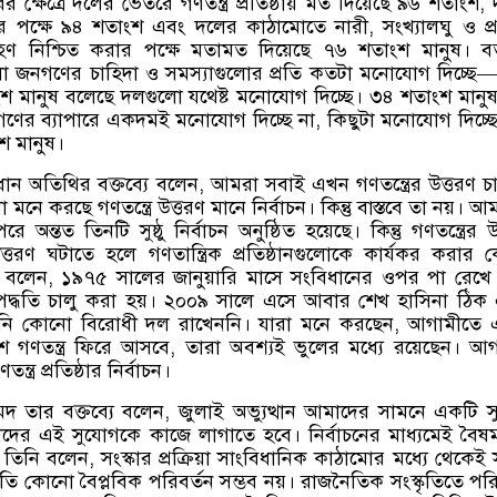
র ক্ষেত্রে দলের ভেতরে গণতন্ত্র প্রতিষ্ঠায় মত দিয়েছে ৯৬ শতাংশ,
তার পক্ষে ৯৪ শতাংশ এবং দলের কাঠামোতে নারী, সংখ্যালঘু ও প্রা
রহণ নিশ্চিত করার পক্ষে মতামত দিয়েছে ৭৬ শতাংশ মানুষ। বর
 জনগণের চাহিদা ও সমস্যাগুলোর প্রতি কতটা মনোযোগ দিচ্ছ
শতাংশ মানুষ বলেছে দলগুলো যথেষ্ট মনোযোগ দিচ্ছে। ৩৪ শতাংশ মানু
ের ব্যাপারে একদমই মনোযোগ দিচ্ছে না, কিছুটা মনোযোগ দিচ্ছ
শ মানুষ।
ধান অতিথির বক্তব্যে বলেন, আমরা সবাই এখন গণতন্ত্রের উত্তরণ চ
নে করছে গণতন্ত্রে উত্তরণ মানে নির্বাচন। কিন্তু বাস্তবে তা নয়। আ
অন্তত তিনটি সুষ্ঠু নির্বাচন অনুষ্ঠিত হয়েছে। কিন্তু গণতন্ত্রের উ
 উত্তরণ ঘটাতে হলে গণতান্ত্রিক প্রতিষ্ঠানগুলোকে কার্যকর করার
ি বলেন, ১৯৭৫ সালের জানুয়ারি মাসে সংবিধানের ওপর পা রেখ
পদ্ধতি চালু করা হয়। ২০০৯ সালে এসে আবার শেখ হাসিনা ঠিক
নি কোনো বিরোধী দল রাখেননি। যারা মনে করছেন, আগামীতে 
শে গণতন্ত্র ফিরে আসবে, তারা অবশ্যই ভুলের মধ্যে রয়েছেন। আ
ন্ত্র প্রতিষ্ঠার নির্বাচন।
দ তার বক্তব্যে বলেন, জুলাই অভ্যুত্থান আমাদের সামনে একটি 
ের এই সুযোগকে কাজে লাগাতে হবে। নির্বাচনের মাধ্যমেই বৈষম
নি বলেন, সংস্কার প্রক্রিয়া সাংবিধানিক কাঠামোর মধ্যে থেকেই সম
তি কোনো বৈপ্লবিক পরিবর্তন সম্ভব নয়। রাজনৈতিক সংস্কৃতিতে পরি