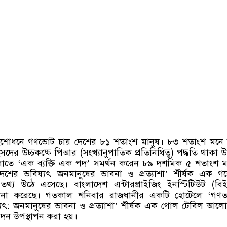
ংশোধনে গণভোট চায় দেশের ৮১ শতাংশ মানুষ। ৮৩ শতাংশ মনে 
সংসদের উচ্চকক্ষে পিআর (সংখ্যানুপাতিক প্রতিনিধিত্ব) পদ্ধতি থাকা 
তে ‘এক ব্যক্তি এক পদ’ সমর্থন করেন ৮৯ দশমিক ৫ শতাংশ ম
লাদেশের ভবিষ্যৎ জনমানুষের ভাবনা ও প্রত্যাশা’ শীর্ষক এক গ
তথ্য উঠে এসেছে। বাংলাদেশ এন্টারপ্রাইজিং ইনস্টিটিউট (ব
লনা করেছে। গতকাল শনিবার রাজধানীর একটি হোটেলে ‘গণতান্ত
যৎ: জনমানুষের ভাবনা ও প্রত্যাশা’ শীর্ষক এক গোল টেবিল আল
েদন উপস্থাপন করা হয়।