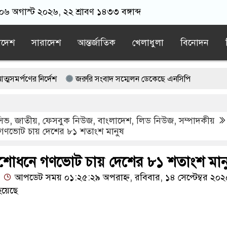
 ০৬ অগাস্ট ২০২৬, ২২ শ্রাবণ ১৪৩৩ বঙ্গাব্দ
াদেশ
সারাদেশ
আন্তর্জাতিক
খেলাধুলা
বিনোদন
দেশ
জরুরি সংবাদ সম্মেলন ডেকেছে এনসিপি
মান কারাগারে
‘গো/প/ন তৎপরতা’, বেরোবির ৭ শিক্ষকের বি’রু’দ্ধে কমিট
ুসিভ
,
জাতীয়
,
ফেসবুক নিউজ
,
বাংলাদেশ
,
লিড নিউজ
,
সম্পাদকীয়
েছিলেন সালমান এফ রহমান?
গণভোট চায় দেশের ৮১ শতাংশ মানুষ
মলা: ইরান
ংশোধনে গণভোট চায় দেশের ৮১ শতাংশ মান
আপডেট সময় ০১:২৫:২৯ অপরাহ্ন, রবিবার, ১৪ সেপ্টেম্বর ২০২
হয়েছে