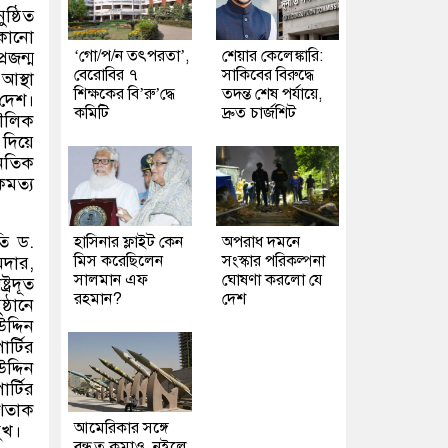
ষ্ঠিত
কোনো
‘গো/প/ন তৎপরতা’,
শেয়ার কেলেঙ্কারি:
রজন্ম
বেরোবির ৭
সাকিবের বিরুদ্ধে
আস্থা
শিক্ষকের বি’রু’দ্ধে
তদন্ত শেষ পর্যায়ে,
 দেশ।
কমিটি
দ্রুত চার্জশিট
মৌলিক
 দিয়ে
নৈতিক
কমত্য
ি ড.
হাসিনার ফ্লাইট কেন
অপরাধ দমনে
মিস করেছিলেন
সংস্কার পরিকল্পনা
মদার,
সালমান এফ
ঘোষণা করলো যে
্রদূত
রহমান?
দেশ
্ঠানে
দ্দিন
র্টির
দ্দিন
্টির
ুশতাক
আমেরিকার সঙ্গে
ুখ।
বন্ধুত্ব কমাও, নইলে