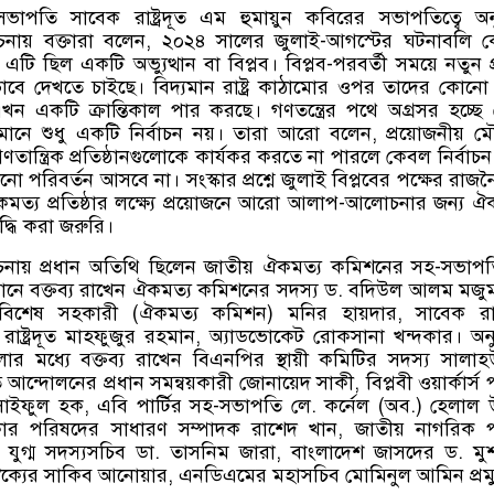
পতি সাবেক রাষ্ট্রদূত এম হুমায়ুন কবিরের সভাপতিত্বে অনু
ায় বক্তারা বলেন, ২০২৪ সালের জুলাই-আগস্টের ঘটনাবলি 
টি ছিল একটি অভ্যুত্থান বা বিপ্লব। বিপ্লব-পরবর্তী সময়ে নতুন প্
ভাবে দেখতে চাইছে। বিদ্যমান রাষ্ট্র কাঠামোর ওপর তাদের কোনো 
ন একটি ক্রান্তিকাল পার করছে। গণতন্ত্রের পথে অগ্রসর হচ্ছে
রণ মানে শুধু একটি নির্বাচন নয়। তারা আরো বলেন, প্রয়োজনীয় 
গণতান্ত্রিক প্রতিষ্ঠানগুলোকে কার্যকর করতে না পারলে কেবল নির্বাচন
োনো পরিবর্তন আসবে না। সংস্কার প্রশ্নে জুলাই বিপ্লবের পক্ষের রাজ
মত্য প্রতিষ্ঠার লক্ষ্যে প্রয়োজনে আরো আলাপ-আলোচনার জন্য ঐ
্ধি করা জরুরি।
ায় প্রধান অতিথি ছিলেন জাতীয় ঐকমত্য কমিশনের সহ-সভাপত
ঠানে বক্তব্য রাখেন ঐকমত্য কমিশনের সদস্য ড. বদিউল আলম মজু
র বিশেষ সহকারী (ঐকমত্য কমিশন) মনির হায়দার, সাবেক রাষ্ট
রাষ্ট্রদূত মাহফুজুর রহমান, অ্যাডভোকেট রোকসানা খন্দকার। অনুষ
 মধ্যে বক্তব্য রাখেন বিএনপির স্থায়ী কমিটির সদস্য সালাহউ
্দোলনের প্রধান সমন্বয়কারী জোনায়েদ সাকী, বিপ্লবী ওয়ার্কার্স পা
াইফুল হক, এবি পার্টির সহ-সভাপতি লে. কর্নেল (অব.) হেলাল উ
র পরিষদের সাধারণ সম্পাদক রাশেদ খান, জাতীয় নাগরিক পার
 যুগ্ম সদস্যসচিব ডা. তাসনিম জারা, বাংলাদেশ জাসদের ড. ম
ক্যের সাকিব আনোয়ার, এনডিএমের মহাসচিব মোমিনুল আমিন প্রম