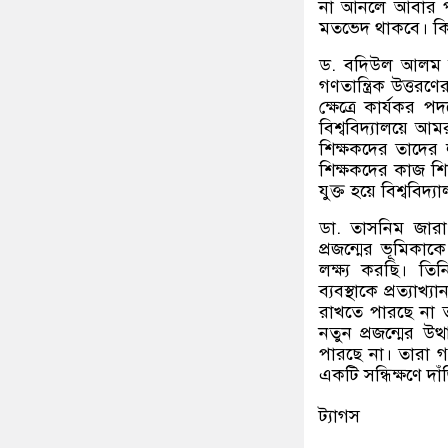
না আনলে আবার পুর
মতভেদ থাকবে। কিন
ড. বদিউল আলম 
গণতান্ত্রিক উত্তর
ক্ষেত্রে কার্যকর
বিশ্ববিদ্যালয়ে আ
শিক্ষকদের তাদের
শিক্ষকদের কাজ শিক
যুক্ত হয়ে বিশ্ববি
ডা. তাসনিম জারা
প্রজন্মের ভূমিক
লক্ষ্য করছি। তিন
ব্যবস্থাকে প্রত্যা
রাখতে পারছে না ত
নতুন প্রজন্মের উত
পারছে না। তারা গ
একটি সন্ধিক্ষণে 
ট্যাগস