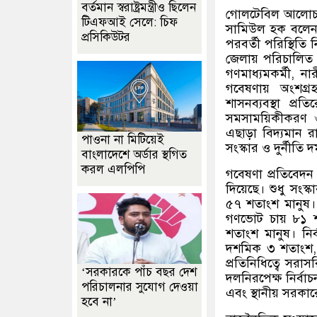
বর্তমান স্বরাষ্ট্রমন্ত্রীও ছিলেন
গোলটেবিল আলোচনা
টিএফআই সেলে: চিফ
সামিউল হক বলেন, 
প্রসিকিউটর
পরবর্তী পরিস্থিত
জেলায় পরিচালিত 
গণমাধ্যমকর্মী, 
গবেষণায় অংশগ্রহণক
শাসনব্যবস্থা প্র
সমসাময়িকীকরণ ও 
এছাড়া বিদ্যমান রা
পাওনা না মিটিয়েই
সংস্কার ও দুর্নীতি
বাংলাদেশে অর্ডার স্থগিত
করল এলপিপি
গবেষণা প্রতিবেদন 
দিয়েছে। শুধু সংস্
৫৭ শতাংশ মানুষ।
গণভোট চায় ৮১ শ
শতাংশ মানুষ। নির
দশমিক ৩ শতাংশ, প
প্রতিনিধিত্বে সর
‘সরকারকে পাঁচ বছর দেশ
দলনিরপেক্ষ নির্বা
পরিচালনার সুযোগ দেওয়া
এবং স্থানীয় সরকার
হবে না’