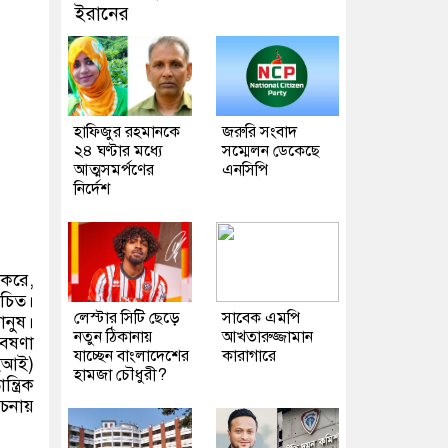
ইরানের
হাফিজুর রহমানকে
জরুরি সংবাদ
২৪ ঘণ্টার মধ্যে
সম্মেলন ডেকেছে
আত্মসমর্পণের
এনসিপি
নির্দেশ
করে,
উচিত।
লেস্টার সিটি ছেড়ে
সাবেক এমপি
ানুষ।
নতুন ঠিকানায়
আখতারুজ্জামান
বেষণা
যাচ্ছেন বাংলাদেশের
কারাগারে
িইআই)
হামজা চৌধুরী?
্রিক
োচনায়