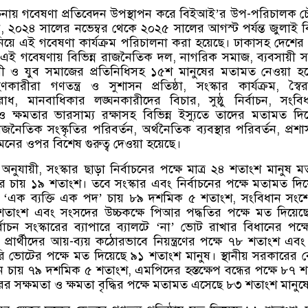
য় গবেষণা প্রতিবেদন উপস্থাপন করে বিইআই’র উপ-পরিচালক চ
২০২৪ সালের নভেম্বর থেকে ২০২৫ সালের আগস্ট পর্যন্ত জুলাই বি
ি নিয়ে এই গবেষণা কার্যক্রম পরিচালনা করা হয়েছে। ঢাকাসহ দেশের
এই গবেষণায় বিভিন্ন রাজনৈতিক দল, নাগরিক সমাজ, ব্যবসায়ী 
নারী ও যুব সমাজের প্রতিনিধিসহ ১৫শ মানুষের মতামত নেওয়া হ
ারীরা গণতন্ত্র ও সুশাসন প্রতিষ্ঠা, সংস্কার কার্যক্রম, স্বৈর
তিরোধ, মানবাধিকার লঙ্ঘনকারীদের বিচার, সুষ্ঠু নির্বাচন, সংবি
ক্ষমতার ভারসাম্য রক্ষাসহ বিভিন্ন ইস্যুতে তাদের মতামত দি
জনৈতিক সংস্কৃতির পরিবর্তন, অর্থনৈতিক ব্যবস্থার পরিবর্তন, প্রশ
 দমনের ওপর বিশেষ গুরুত্ব দেওয়া হয়েছে।
অনুযায়ী, সংস্কার ছাড়া নির্বাচনের পক্ষে মাত্র ২৪ শতাংশ মানুষ 
কার চায় ১৯ শতাংশ। তবে সংস্কার এবং নির্বাচনের পক্ষে মতামত দি
 ‘এক ব্যক্তি এক পদ’ চায় ৮৯ দশমিক ৫ শতাংশ, সংবিধান সং
তাংশ এবং সংসদের উচ্চকক্ষে পিআর পদ্ধতির পক্ষে মত দিয়েছ
্বাচন সংস্কারের ব্যাপারে ব্যালটে ‘না’ ভোট রাখার বিধানের পক্
্রার্থীদের আয়-ব্যয় কঠোরভাবে নিয়ন্ত্রণের পক্ষে ৭৮ শতাংশ এবং
াসরি ভোটের পক্ষে মত দিয়েছে ৯১ শতাংশ মানুষ। স্থানীয় সরকারের 
চন চায় ৭৯ দশমিক ৫ শতাংশ, এমপিদের হস্তক্ষেপ বন্ধের পক্ষে ৮৭ 
ের সক্ষমতা ও ক্ষমতা বৃদ্ধির পক্ষে মতামত এসেছে ৮৩ শতাংশ মানুষ