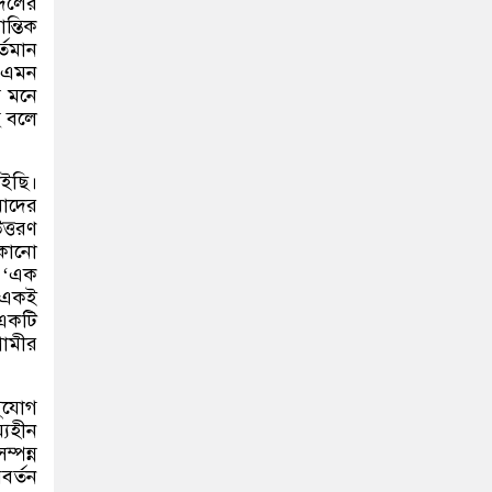
 দলের
ন্তিক
্তমান
ে—এমন
ষ মনে
ে বলে
াইছি।
মাদের
ত্তরণ
 কোনো
ে ‘এক
 একই
একটি
গামীর
সুযোগ
্যহীন
্পন্ন
বর্তন