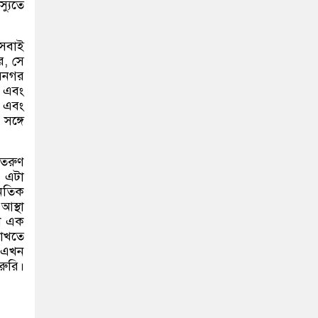
্যুতে
সবাই
ে, সে
ীরনগর
র এবং
া এবং
সঙ্গে
 তরুণ
া এটা
নৈতিক
আস্থা
শে এক
রাখতে
া এখন
রুরি।