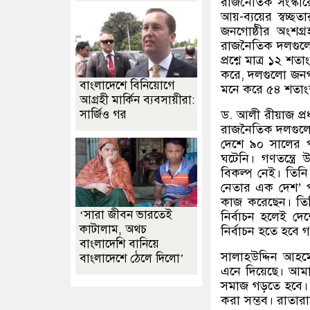
রাজনৈতিক সংস্কারে
আয়-ব্যয়ের স্বচ্ছ
জনগোষ্ঠীর অংশগ্
রাজনৈতিক দলগুলো
প্রশ্নে মাত্র ১২ 
করে, দলগুলো জনগণ
বাংলাদেশে বিনিয়োগে
মনে করে ৫৪ শতাং
আগ্রহী মার্কিন ব্যবসায়ীরা:
সার্জিও গর
ড. আলী রীয়াজ প্র
রাজনৈতিক দলগুলো ম
দেশে ৯০ সালের পরে 
ঘটেনি। গণতন্ত্রে
বিকল্প নেই। তিন
নেতার এক দেশ’ 
কাজ করেছেন। তি
‘সারা জীবন ভারতেই
নির্বাচন হলেই দে
কাটালাম, অথচ
নির্বাচন হতে হবে গণত
বাংলাদেশি বানিয়ে
সালাহউদ্দিন আহমে
বাংলাদেশে ঠেলে দিলো’
এনে দিয়েছে। আমাদ
সমাজ গড়তে হবে। তি
করা সম্ভব। রাতারা