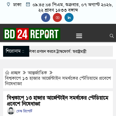
ঢাকা
০৯:৪৫:০৫ পিএম
, শুক্রবার, ০৭ অগাস্ট ২০২৬,
২২ শ্রাবণ ১৪৩৩ বঙ্গাব্দ
শিরোনাম ::
ির্মুহভাবে তালিকা প্রণয়ন করবে ট্রাস্কফোর্স: স্বরাষ্ট্রমন্ত্রী
নয় আমাদের মিত্র, অচিরেই আমাদের সঙ্গে মিশে যাবে:
প্রচ্ছদ
আন্তর্জাতিক
বিশ্বকাপে ১৩ হাজার আর্জেন্টাইন সমর্থকের স্টেডিয়ামে প্রবেশে
নিষেধাজ্ঞা
র ইমামতি নয়, জাতির দায়িত্ব নিতে হবে ওলামায়ে
দ্দীন
বিশ্বকাপে ১৩ হাজার আর্জেন্টাইন সমর্থকের স্টেডিয়ামে
প্রবেশে নিষেধাজ্ঞা
মসজিদ থেকে খুলে ফেলা হচ্ছে মাইক, শুভেন্দু বলছেন-
ডেস্ক রিপোর্ট