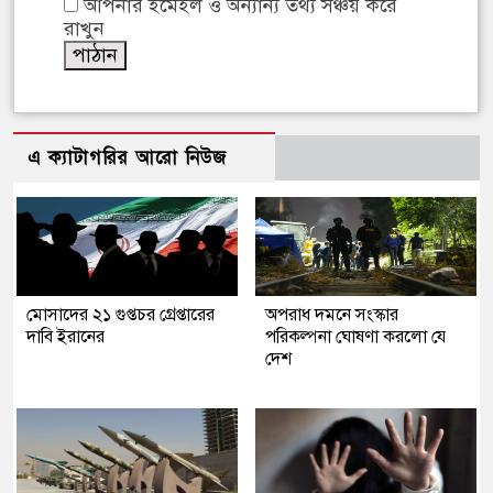
আপনার ইমেইল ও অন্যান্য তথ্য সঞ্চয় করে
রাখুন
এ ক্যাটাগরির আরো নিউজ
মোসাদের ২১ গুপ্তচর গ্রেপ্তারের
অপরাধ দমনে সংস্কার
দাবি ইরানের
পরিকল্পনা ঘোষণা করলো যে
দেশ