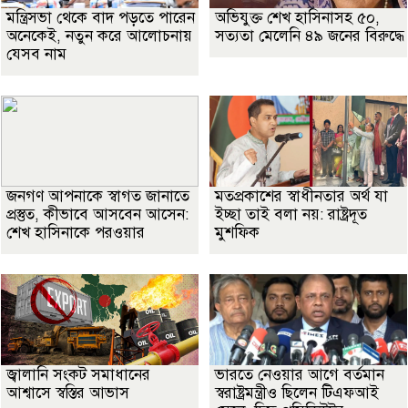
মন্ত্রিসভা থেকে বাদ পড়তে পারেন
অভিযুক্ত শেখ হাসিনাসহ ৫০,
অনেকেই, নতুন করে আলোচনায়
সত্যতা মেলেনি ৪৯ জনের বিরুদ্ধে
যেসব নাম
জনগণ আপনাকে স্বাগত জানাতে
মতপ্রকাশের স্বাধীনতার অর্থ যা
প্রস্তুত, কীভাবে আসবেন আসেন:
ইচ্ছা তাই বলা নয়: রাষ্ট্রদূত
শেখ হাসিনাকে পরওয়ার
মুশফিক
জ্বালানি সংকট সমাধানের
ভারতে নেওয়ার আগে বর্তমান
আশ্বাসে স্বস্তির আভাস
স্বরাষ্ট্রমন্ত্রীও ছিলেন টিএফআই