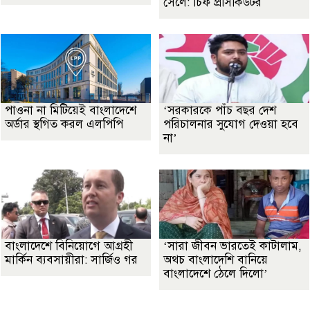
সেলে: চিফ প্রসিকিউটর
পাওনা না মিটিয়েই বাংলাদেশে
‘সরকারকে পাঁচ বছর দেশ
অর্ডার স্থগিত করল এলপিপি
পরিচালনার সুযোগ দেওয়া হবে
না’
বাংলাদেশে বিনিয়োগে আগ্রহী
‘সারা জীবন ভারতেই কাটালাম,
মার্কিন ব্যবসায়ীরা: সার্জিও গর
অথচ বাংলাদেশি বানিয়ে
বাংলাদেশে ঠেলে দিলো’