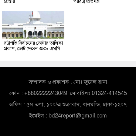
গ্রেপ্তার
পররাষ্ট্র প্রতিমন্ত্রী
রাষ্ট্রপতি নির্বাচনের ভোটার তালিকা
প্রকাশ, ভোট দেবেন ৩৪৯ এমপি
সম্পাদক ও প্রকাশক : মোঃ জুয়েল রানা
ফোন : +8802222243049, মোবাইলঃ 01324-414545
অফিস : ৫ম তলা, ১০০/এ শুক্রাবাদ, ধানমন্ডি, ঢাকা-১২০৭
ইমেইল :
bd24report@gmail.com