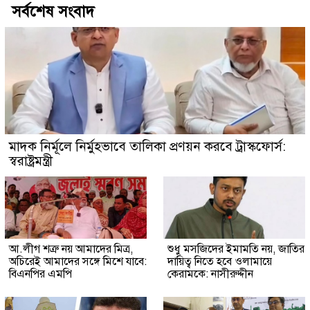
সর্বশেষ সংবাদ
মাদক নির্মূলে নির্মুহভাবে তালিকা প্রণয়ন করবে ট্রাস্কফোর্স:
স্বরাষ্ট্রমন্ত্রী
আ.লীগ শত্রু নয় আমাদের মিত্র,
শুধু মসজিদের ইমামতি নয়, জাতির
অচিরেই আমাদের সঙ্গে মিশে যাবে:
দায়িত্ব নিতে হবে ওলামায়ে
বিএনপির এমপি
কেরামকে: নাসীরুদ্দীন