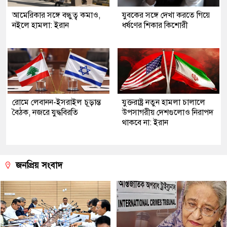
আমেরিকার সঙ্গে বন্ধুত্ব কমাও,
যুবকের সঙ্গে দেখা করতে গিয়ে
নইলে হামলা: ইরান
ধর্ষণের শিকার কিশোরী
রোমে লেবানন-ইসরাইল চূড়ান্ত
যুক্তরাষ্ট্র নতুন হামলা চালালে
বৈঠক, নজরে যুদ্ধবিরতি
উপসাগরীয় দেশগুলোও নিরাপদ
থাকবে না: ইরান
জনপ্রিয় সংবাদ