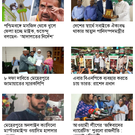
পশ্চিমবঙ্গে মসজিদ থেকে খুলে
দেশের স্বার্থে সবাইকে ঐক্যবদ্ধ
ফেলা হচ্ছে মাইক, শুভেন্দু
থাকার আহ্বান পানিসম্পদমন্ত্রীর
বলছেন- ‘আদালতের নির্দেশ’
৮ দফা দাবিতে মেহেরপুরে
এবার বিএনপিকে ব্যবহার করতে
জামায়াতের স্মারকলিপি
চায় ভারত: রাশেদ প্রধান
মেহেরপুরে অনলাইন ক্যাসিনো
আওয়ামী লীগের ‘জঙ্গিবাদের
মাস্টারমাইন্ড ওয়াসিম হালদার
ন্যারেটিভ’ পুরনো রাজনীতি :