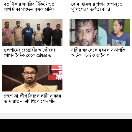
২০ টাকার লটারির টিকিটে ৩০
বোমা হামলার শঙ্কায় দেশজুড়ে
লাখ টাকা পাচ্ছেন কৃষক হানিফ
পুলিশের সতর্কতা জারি
গুলশানের রেস্তোরাঁয় আ.লীগের
নারীর ঘর থেকে যুবদল সভাপতি
গোপন বৈঠক থেকে গ্রেপ্তার ৬
আটক, ভিডিও ভাইরাল
দেশে আ.লীগ ফিরলে দায়ী থাকবে
জামায়াত-এনসিপি: রাশেদ খাঁন