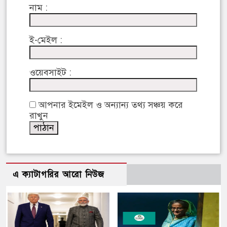
নাম :
ই-মেইল :
ওয়েবসাইট :
আপনার ইমেইল ও অন্যান্য তথ্য সঞ্চয় করে
রাখুন
এ ক্যাটাগরির আরো নিউজ