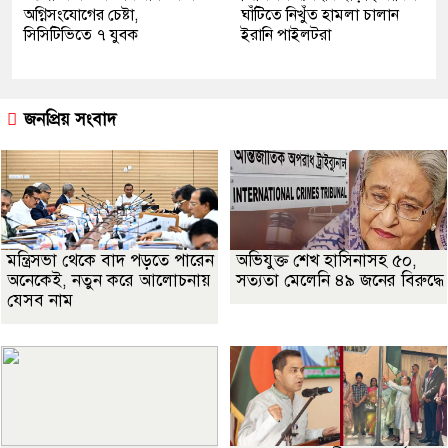
অগ্নিসংযোগের চেষ্টা,
ঘাঁটিতে নিখুঁত হামলা চালান
সিসিটিভিতে ৭ যুবক
ইরানি পাইলটরা
জনপ্রিয় সংবাদ
মন্ত্রিসভা থেকে বাদ পড়তে পারেন
অভিযুক্ত শেখ হাসিনাসহ ৫০,
অনেকেই, নতুন করে আলোচনায়
সত্যতা মেলেনি ৪৯ জনের বিরুদ্ধে
যেসব নাম