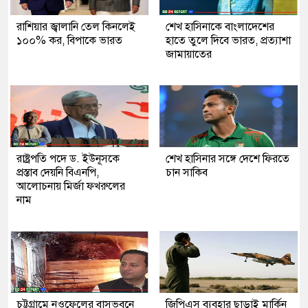
রাশিয়ার জ্বালানি তেল কিনলেই
শেখ হাসিনাকে বাংলাদেশের
১০০% কর, বিপাকে ভারত
হাতে তুলে দিবে ভারত, প্রত্যাশা
জামায়াতের
রাষ্ট্রপতি পদে ড. ইউনূসকে
শেখ হাসিনার সঙ্গে দেশে ফিরতে
প্রস্তাব দেয়নি বিএনপি,
চান সাকিব
আলোচনায় মির্জা ফখরুলের
নাম
চট্টগ্রামে নওফেলের বাসভবনে
জিপিএস ব্যবহার ছাড়াই মার্কিন