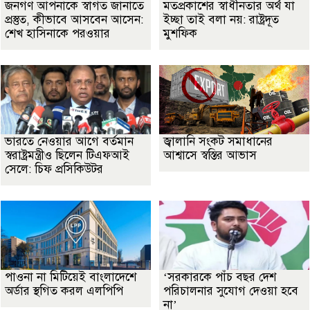
জনগণ আপনাকে স্বাগত জানাতে
মতপ্রকাশের স্বাধীনতার অর্থ যা
প্রস্তুত, কীভাবে আসবেন আসেন:
ইচ্ছা তাই বলা নয়: রাষ্ট্রদূত
শেখ হাসিনাকে পরওয়ার
মুশফিক
ভারতে নেওয়ার আগে বর্তমান
জ্বালানি সংকট সমাধানের
স্বরাষ্ট্রমন্ত্রীও ছিলেন টিএফআই
আশ্বাসে স্বস্তির আভাস
সেলে: চিফ প্রসিকিউটর
পাওনা না মিটিয়েই বাংলাদেশে
‘সরকারকে পাঁচ বছর দেশ
অর্ডার স্থগিত করল এলপিপি
পরিচালনার সুযোগ দেওয়া হবে
না’