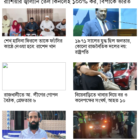
রাশিয়ার জ্বালানি তেল কিনলেই ১০০% কর, বিপাকে ভারত
শেখ হাসিনা ফিরলে তাকে ফাঁ/সির
১৯৭১ সালের যুদ্ধ ছিল জনতার,
কাষ্ঠে নেওয়া হবে: রাশেদ খান
কোনো রাজনৈতিক দলের নয়:
রাষ্ট্রপতি
রাজধানীতে আ. লীগের গোপন
বিয়েবাড়িতে খাবার নিয়ে বর ও
বৈঠক, গ্রেফতার ৬
কনেপক্ষের সংঘর্ষ, আহত ১০