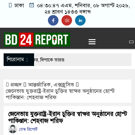
ঢাকা
০৪:৩০:৪৮ এএম
, শনিবার, ০৮ অগাস্ট ২০২৬,
২৪ শ্রাবণ ১৪৩৩ বঙ্গাব্দ
শিরোনাম ::
 কিনলেই ১০০% কর, বিপাকে ভারত
ফাঁ/সির কাষ্ঠে নেওয়া হবে: রাশেদ খান
প্রচ্ছদ
আন্তর্জাতিক
,
এক্সক্লুসিভ
ল জনতার, কোনো রাজনৈতিক দলের নয়:
জেনেভায় যুক্তরাষ্ট্র-ইরান চুক্তির স্বাক্ষর অনুষ্ঠানের হোস্ট
পাকিস্তান: শেহবাজ শরিফ
গোপন বৈঠক, গ্রেফতার ৬
জেনেভায় যুক্তরাষ্ট্র-ইরান চুক্তির স্বাক্ষর অনুষ্ঠানের হোস্ট
পাকিস্তান: শেহবাজ শরিফ
 বর ও কনেপক্ষের সংঘর্ষ, আহত ১০
ডেস্ক রিপোর্ট