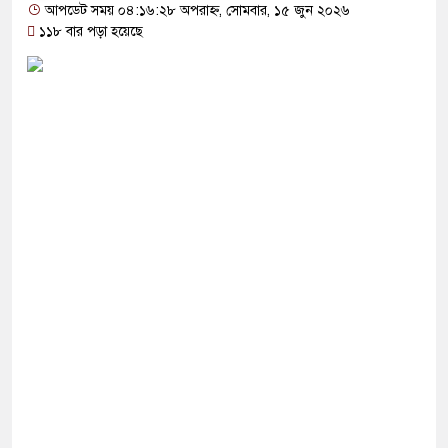
ে ৩০ লাখ টাকা পাচ্ছেন কৃষক হানিফ
আপডেট সময় ০৪:১৬:২৮ অপরাহ্ন, সোমবার, ১৫ জুন ২০২৬
১১৮ বার পড়া হয়েছে
শজুড়ে পুলিশের সতর্কতা জারি
লীগের গোপন বৈঠক থেকে গ্রেপ্তার ৬
 সভাপতি আটক, ভিডিও ভাইরাল
ী থাকবে জামায়াত-এনসিপি: রাশেদ খাঁন