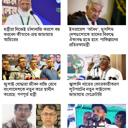
মন্ত্রীরা নিজেই চাঁদাবাজি করলে বন্ধ
ইসরায়েল ‘অবৈধ’, মুসলিম
করবেন কীভাবে-প্রশ্ন জামায়াত
দেশগুলোকে তাদের বিরুদ্ধে
আমিরের
ঐক্যবদ্ধ হতে হবে: পাকিস্তানের
প্রতিরক্ষামন্ত্রী
জুলাই যোদ্ধারা জীবন বাজি রেখে
জ্বালানি খাতের বেসরকারীকরণ
বাংলাদেশকে নতুন করে স্বাধীন
লুটপাটের নতুন লাইসেন্স:
করেছে: গণপূর্ত মন্ত্রী
জামায়াত সেক্রেটারি