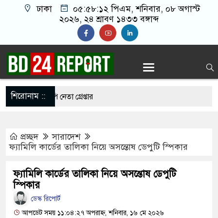
ঢাকা
০৫:৫৮:১৩ পিএম
, শনিবার, ০৮ অগাস্ট
২০২৬, ২৪ শ্রাবণ ১৪৩৩ বঙ্গাব্দ
শিরোনাম ::
াতলামি, বিএনপি নেতা গ্রেপ্তার
ওপর মার শুরু হয়েছে কেবল, আসল মার তো শুরুই
প্রচ্ছদ
সারাদেশ
ফ্যামিলি কার্ডের তালিকা নিয়ে অসন্তোষ ডেপুটি স্পিকার
ানো ২ লাখ টাকা খেলো ইঁদুর-উইপোকা, নিঃস্ব কৃষক
ফ্যামিলি কার্ডের তালিকা নিয়ে অসন্তোষ ডেপুটি
েই চাঁদাবাজি করলে বন্ধ করবেন কীভাবে-প্রশ্ন জামায়াত
স্পিকার
ডেস্ক রিপোর্ট
আপডেট সময় ১১:০৪:২৭ অপরাহ্ন, শনিবার, ১৬ মে ২০২৬