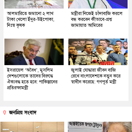
আলমারিতে জমানো ২ লাখ
মন্ত্রীরা নিজেই চাঁদাবাজি করলে
টাকা খেলো ইঁদুর-উইপোকা,
বন্ধ করবেন কীভাবে-প্রশ্ন
নিঃস্ব কৃষক
জামায়াত আমিরের
ইসরায়েল ‘অবৈধ’, মুসলিম
জুলাই যোদ্ধারা জীবন বাজি
দেশগুলোকে তাদের বিরুদ্ধে
রেখে বাংলাদেশকে নতুন করে
ঐক্যবদ্ধ হতে হবে: পাকিস্তানের
স্বাধীন করেছে: গণপূর্ত মন্ত্রী
প্রতিরক্ষামন্ত্রী
জনপ্রিয় সংবাদ