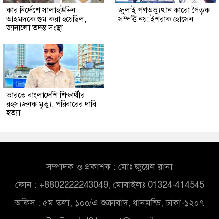
কার নির্দেশে সালাহউদ্দিন
জুলাই গণঅভ্যুত্থান কারো পৈতৃক
আহমদকে গুম করা হয়েছিল,
সম্পত্তি নয়: ইশরাক হোসেন
জানালো তদন্ত সংস্থা
ভারতে বাংলাদেশি শিক্ষার্থীর
রহস্যজনক মৃত্যু, পরিবারের দাবি
হত্যা
সম্পাদক ও প্রকাশক : মোঃ জুয়েল রানা
ফোন : +8802222243049, মোবাইলঃ 01324-414545
অফিস : ৫ম তলা, ১০০/এ শুক্রাবাদ, ধানমন্ডি, ঢাকা-১২০৭