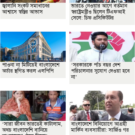
জ্বালানি সংকট সমাধানের
ভারতে নেওয়ার আগে বর্তমান
আশ্বাসে স্বস্তির আভাস
স্বরাষ্ট্রমন্ত্রীও ছিলেন টিএফআই
সেলে: চিফ প্রসিকিউটর
পাওনা না মিটিয়েই বাংলাদেশে
‘সরকারকে পাঁচ বছর দেশ
অর্ডার স্থগিত করল এলপিপি
পরিচালনার সুযোগ দেওয়া হবে
না’
‘সারা জীবন ভারতেই কাটালাম,
বাংলাদেশে বিনিয়োগে আগ্রহী
অথচ বাংলাদেশি বানিয়ে
মার্কিন ব্যবসায়ীরা: সার্জিও গর