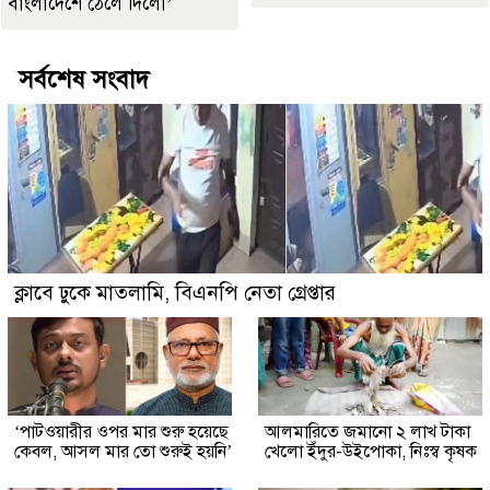
বাংলাদেশে ঠেলে দিলো’
সর্বশেষ সংবাদ
ক্লাবে ঢুকে মাতলামি, বিএনপি নেতা গ্রেপ্তার
‘পাটওয়ারীর ওপর মার শুরু হয়েছে
আলমারিতে জমানো ২ লাখ টাকা
কেবল, আসল মার তো শুরুই হয়নি’
খেলো ইঁদুর-উইপোকা, নিঃস্ব কৃষক