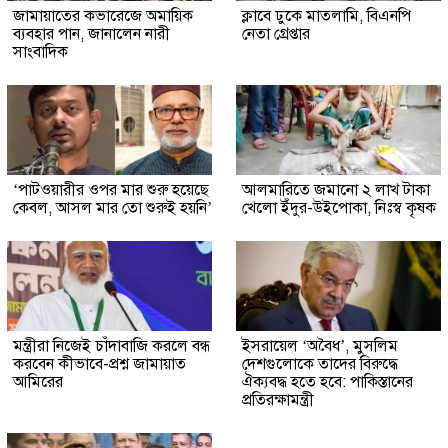
জামায়াতের কভারেজে অমায়িক
ক্লাবে ঢুকে মাতলামি, বিএনপি
ব্যবহার পান, জানালেন নারী
নেতা গ্রেপ্তার
সাংবাদিক
‘পাটওয়ারীর ওপর মার শুরু হয়েছে
আলমারিতে জমানো ২ লাখ টাকা
কেবল, আসল মার তো শুরুই হয়নি’
খেলো ইঁদুর-উইপোকা, নিঃস্ব কৃষক
মন্ত্রীরা নিজেই চাঁদাবাজি করলে বন্ধ
ইসরায়েল ‘অবৈধ’, মুসলিম
করবেন কীভাবে-প্রশ্ন জামায়াত
দেশগুলোকে তাদের বিরুদ্ধে
আমিরের
ঐক্যবদ্ধ হতে হবে: পাকিস্তানের
প্রতিরক্ষামন্ত্রী