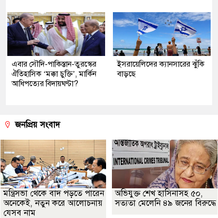
এবার সৌদি-পাকিস্তান-তুরস্কের
ইসরায়েলিদের ক্যানসারের ঝুঁকি
ঐতিহাসিক ‘মক্কা চুক্তি’, মার্কিন
বাড়ছে
আধিপত্যের বিদায়ঘণ্টা?
জনপ্রিয় সংবাদ
মন্ত্রিসভা থেকে বাদ পড়তে পারেন
অভিযুক্ত শেখ হাসিনাসহ ৫০,
অনেকেই, নতুন করে আলোচনায়
সত্যতা মেলেনি ৪৯ জনের বিরুদ্ধে
যেসব নাম