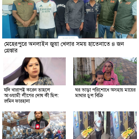
মেহেরপুরে অনলাইন জুয়া খেলার সময় হাতেনাতে ৪ জন
গ্রেপ্তার
যদি খারাপই করেন তাহলে
ঘর ভাড়া পরিশোধে অসহায় মায়ের
আওয়ামী লীগের দোষ কী ছিল:
মাথার চুল বিক্রি
রুমিন ফারহানা