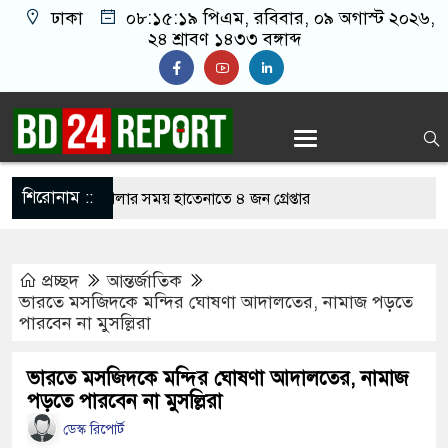
ঢাকা
০৮:১৫:২০ পিএম
, রবিবার, ০৯ অগাস্ট ২০২৬,
২৪ শ্রাবণ ১৪৩৩ বঙ্গাব্দ
শিরোনাম ::
নলাইন জুয়া খেলার সময় হাতেনাতে ৪ জন গ্রেপ্তার
করেন তাহলে আওয়ামী লীগের দোষ কী ছিল: রুমিন
প্রচ্ছদ
আন্তর্জাতিক
ভারতে মসজিদকে মন্দির ঘোষণা আদালতের, নামাজ পড়তে
পারবেন না মুসল্লিরা
শোধে অসহায় মায়ের মাথার চুল বিক্রি
ভারেজে অমায়িক ব্যবহার পান, জানালেন নারী
ভারতে মসজিদকে মন্দির ঘোষণা আদালতের, নামাজ
পড়তে পারবেন না মুসল্লিরা
ডেস্ক রিপোর্ট