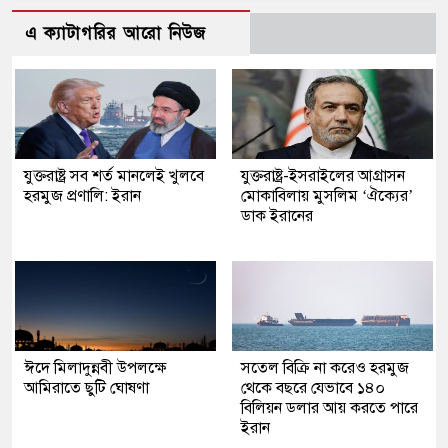
এ ক্যাটাগরির আরো নিউজ
যুক্তরাষ্ট্র সব শর্ত মানলেই খুলবে
যুক্তরাষ্ট্র-ইসরাইলের আগ্রাসন
হরমুজ প্রণালি: ইরান
মোকাবিলায় মুসলিম ‘ঐক্যের’
ডাক ইরানের
ঈদে মিলাদুন্নবী উপলক্ষে
সতেল বিক্রি না করেও হরমুজ
আমিরাতে ছুটি ঘোষণা
থেকে বছরে যেভাবে ১৪০
বিলিয়ন ডলার আয় করতে পারে
ইরান