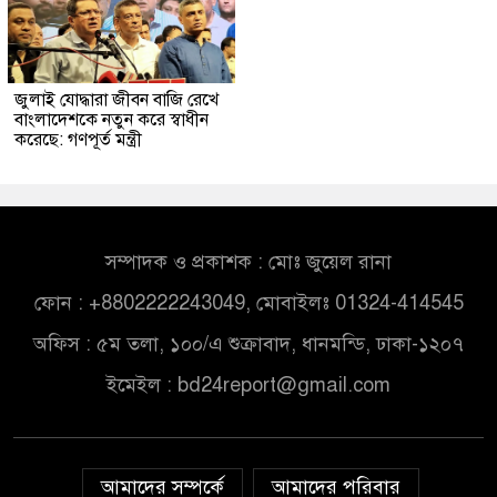
জুলাই যোদ্ধারা জীবন বাজি রেখে
বাংলাদেশকে নতুন করে স্বাধীন
করেছে: গণপূর্ত মন্ত্রী
সম্পাদক ও প্রকাশক : মোঃ জুয়েল রানা
ফোন : +8802222243049, মোবাইলঃ 01324-414545
অফিস : ৫ম তলা, ১০০/এ শুক্রাবাদ, ধানমন্ডি, ঢাকা-১২০৭
ইমেইল :
bd24report@gmail.com
আমাদের সম্পর্কে
আমাদের পরিবার