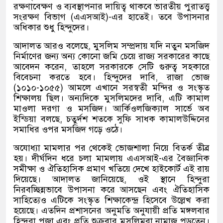
রক্ষণাবেক্ষণ ও ব্যবস্থাপনার দায়িত্ব থাকবে ভারতীয় পুরাতত্ত্ব
সংরক্ষণ বিভাগ (এএসআই)-এর হাতেই। তবে উপাসনার
অধিকার শুধু হিন্দুদের।
আদালত আরও বলেছে, মুসলিম সম্প্রদায় যদি নতুন মসজিদ
নির্মাণের জন্য অন্য কোনো জমি চেয়ে রাজ্য সরকারের কাছে
আবেদন করেন, তাহলে সরকারকে সেটি গুরুত্ব সহকারে
বিবেচনা করতে হবে। হিন্দুদের দাবি, রাজা ভোজ
(১০১০-১০৫৫) আমলে এখানে সরস্বতী মন্দির ও সংস্কৃত
শিক্ষালয় ছিল। অন্যদিকে মুসলিমদের দাবি, এটি কামাল
মাওলা দরগা ও মসজিদ। আর্কিওলজিক্যাল সার্ভে অব
ইন্ডিয়া বলছে, চতুর্দশ শতকে সুফি সাধক কামালউদ্দিনের
সমাধির ওপর মসজিদ গড়ে ওঠে।
অযোধ্যা মামলার পর থেকেই ভোজশালা নিয়ে বিতর্ক তীব্র
হয়। দীর্ঘদিন ধরে চলা মামলায় এএসআই-এর বৈজ্ঞানিক
সমীক্ষা ও ঐতিহাসিক প্রমাণ খতিয়ে দেখে হাইকোর্ট এই রায়
দিয়েছে। আদালত জানিয়েছে, ওই স্থানে হিন্দুরা
নিরবচ্ছিন্নভাবে উপাসনা করে আসছেন এবং ঐতিহাসিক
সাহিত্যেও এটিকে সংস্কৃত শিক্ষাকেন্দ্র হিসেবে উল্লেখ করা
হয়েছে। এতদিন প্রশাসনের অনুমতি অনুযায়ী প্রতি মঙ্গলবার
হিন্দুরা পূজা এবং প্রতি শুক্রবার মুসলিমরা নামাজ পড়তেন।