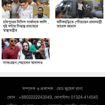
চাঁদপুরের সিভিল সার্জনকে বদলি ,
ফটিকছড়িতে পৌঁছেছেন প্রধানমন্ত্রী
দুই ঘণ্টায় সিদ্ধান্ত প্রত্যাহার
তারেক রহমান
স্বাস্থ্যমন্ত্রীর
সাক্ষ্যগ্রহণ পেছালেন আদালত
সম্পাদক ও প্রকাশক : মোঃ জুয়েল রানা
ফোন : +8802222243049, মোবাইলঃ 01324-414545