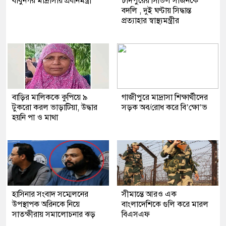
বাবুনগর মাদ্রাসায় প্রধানমন্ত্রী
চাঁদপুরের সিভিল সার্জনকে
বদলি , দুই ঘণ্টায় সিদ্ধান্ত
প্রত্যাহার স্বাস্থ্যমন্ত্রীর
বাড়ির মালিককে কুপিয়ে ৯
গাজীপুরে মাদ্রাসা শিক্ষার্থীদের
টুকরো করল ভাড়াটিয়া, উদ্ধার
সড়ক অব/রোধ করে বি’ক্ষো’ভ
হয়নি পা ও মাথা
হাসিনার সংবাদ সম্মেলনের
সীমান্তে আরও এক
উপস্থাপক অরিনকে নিয়ে
বাংলাদেশিকে গুলি করে মারল
সাতক্ষীরায় সমালোচনার ঝড়
বিএসএফ