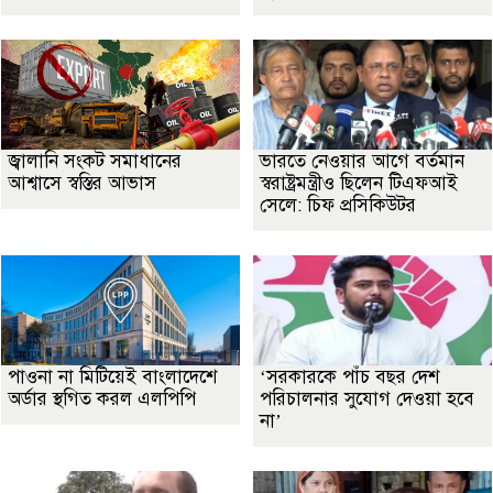
জ্বালানি সংকট সমাধানের
ভারতে নেওয়ার আগে বর্তমান
আশ্বাসে স্বস্তির আভাস
স্বরাষ্ট্রমন্ত্রীও ছিলেন টিএফআই
সেলে: চিফ প্রসিকিউটর
পাওনা না মিটিয়েই বাংলাদেশে
‘সরকারকে পাঁচ বছর দেশ
অর্ডার স্থগিত করল এলপিপি
পরিচালনার সুযোগ দেওয়া হবে
না’