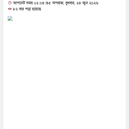
পর অভিনয় ছেড়ে দিয়েছেন হাসান মাসুদ
আপডেট সময় ০২:০৪:৩৫ অপরাহ্ন, বুধবার, ২৪ জুন ২০২৬
৮২ বার পড়া হয়েছে
িল সার্জনকে বদলি , দুই ঘণ্টায় সিদ্ধান্ত প্রত্যাহার
ৌঁছেছেন প্রধানমন্ত্রী তারেক রহমান
হণ পেছালেন আদালত