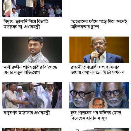
বিদ্যুৎ-জ্বালানি নিয়ে বিভ্রান্তি
তেহরানের ফাঁদে পড়ে নিজ দেশেই
ছড়াবেন না: প্রধানমন্ত্রী
অনিশ্চয়তায় ট্রাম্প
নাসীরুদ্দীন পাটওয়ারীর বি’রু’দ্ধে
রাজনীতিবিরোধী দল হাসিনার
এবার নতুন অভি/যোগ
ভাষায় কথা বলছে: মির্জা ফখরুল
বাবুনগর মাদ্রাসায় প্রধানমন্ত্রী
হজ পালনের পর অভিনয় ছেড়ে
দিয়েছেন হাসান মাসুদ