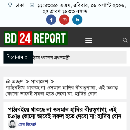
ঢাকা
১১:৪৩:৪৬ এএম
, রবিবার, ০৯ অগাস্ট ২০২৬,
২৫ শ্রাবণ ১৪৩৩ বঙ্গাব্দ
শিরোনাম ::
কে বুকে জড়িয়ে ধরলেন প্রধানমন্ত্রী
নি নিয়ে বিভ্রান্তি ছড়াবেন না: প্রধানমন্ত্রী
প্রচ্ছদ
সারাদেশ
ঁদে পড়ে নিজ দেশেই অনিশ্চয়তায় ট্রাম্প
পাঠ্যবইয়ে থাকছে না ওসমান হাদির বীরত্বগাথা, এই চক্রান্ত
কোনো ভাবেই সফল হতে দেবো না: হাদির বোন
 পাটওয়ারীর বি’রু’দ্ধে এবার নতুন অভি/যোগ
োধী দল হাসিনার ভাষায় কথা বলছে: মির্জা ফখরুল
পাঠ্যবইয়ে থাকছে না ওসমান হাদির বীরত্বগাথা, এই
চক্রান্ত কোনো ভাবেই সফল হতে দেবো না: হাদির বোন
সায় প্রধানমন্ত্রী
ডেস্ক রিপোর্ট