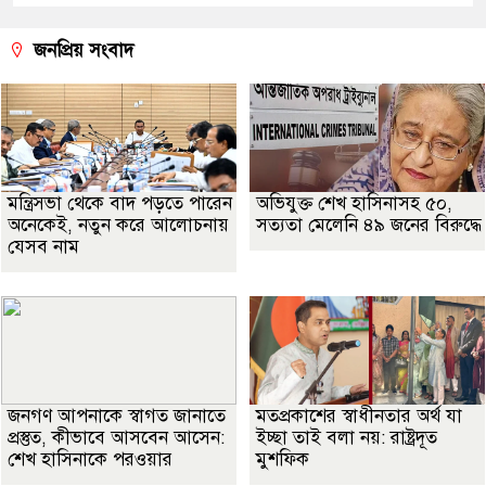
জনপ্রিয় সংবাদ
মন্ত্রিসভা থেকে বাদ পড়তে পারেন
অভিযুক্ত শেখ হাসিনাসহ ৫০,
অনেকেই, নতুন করে আলোচনায়
সত্যতা মেলেনি ৪৯ জনের বিরুদ্ধে
যেসব নাম
জনগণ আপনাকে স্বাগত জানাতে
মতপ্রকাশের স্বাধীনতার অর্থ যা
প্রস্তুত, কীভাবে আসবেন আসেন:
ইচ্ছা তাই বলা নয়: রাষ্ট্রদূত
শেখ হাসিনাকে পরওয়ার
মুশফিক