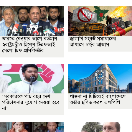
ভারতে নেওয়ার আগে বর্তমান
জ্বালানি সংকট সমাধানের
স্বরাষ্ট্রমন্ত্রীও ছিলেন টিএফআই
আশ্বাসে স্বস্তির আভাস
সেলে: চিফ প্রসিকিউটর
‘সরকারকে পাঁচ বছর দেশ
পাওনা না মিটিয়েই বাংলাদেশে
পরিচালনার সুযোগ দেওয়া হবে
অর্ডার স্থগিত করল এলপিপি
না’