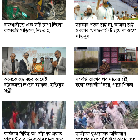
রাজধানীতে এক লরি চাপা দিলো
সরকার পতন চাই না, আমরা চাই
কয়েকটি গাড়িকে, নিহত ২
সরকার যেন ফ্যাসিস্ট হয়ে না ওঠে:
মামুনুল
অনেকে ২৯ বছর বয়সেই
সম্পত্তি ভাগের পর মায়ের ঠাঁই
রাষ্ট্রক্ষমতা দখলে ব্যাকুল: মুক্তিযুদ্ধ
হলো জরাজীর্ণ ঘরে, পায়ে শিকল
মন্ত্রী
কার্যক্রম নিষিদ্ধ আ. লীগের প্রয়াত
ছাত্রীকে কুপ্রস্তাবের অভিযোগ,
প্রতিমন্ত্রীর বাড়িতে হামলা-ভাঙচুর
তোপের মুখে পুলিশি পাহারায় স্কুল