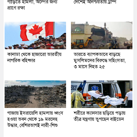
গাড়িতে হামলা, অল্পের জন্য
দেশেই অনিশ্চয়তায় ট্রাম্প
প্রাণে রক্ষা
কানাডা থেকে হাজারো ভারতীয়
ভারতে ব্যাপকভাবে বাড়ছে
নাগরিক বহিষ্কার
মুসলিমদের বিরুদ্ধে সহিংসতা,
৩ মাসে নিহত ২৫
গাজায় ইসরায়েলি হামলায় ধ্বংস
শরীরে ক্যানসার ছড়িয়ে পড়ায়
হওয়া ভবন থেকে ১৯ মরদেহ
তীব্র যন্ত্রণায় ভুগছেন বাইডেন
উদ্ধার, বেশিরভাগই নারী-শিশু