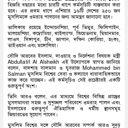
হিজরি বছরের মধ্যে চারটি ধাপে কর্মসূচিটি বাস্তবায়ন করা
হবে। এর প্রথম ধাপে এশিয়ার ১৬টি দেশের ২৫০ জন
মুসলিমকে ওমরাহ পালনের জন্য আমন্ত্রণ জানানো হবে।
তালিকায় রয়েছে ইন্দোনেশিয়া, পূর্ব তিমুর, ফিলিপাইন,
মালয়েশিয়া, কম্বোডিয়া, থাইল্যান্ড, ভিয়েতনাম, মিয়ানমার,
লাওস, সিঙ্গাপুর, চীন, জাপান, দক্ষিণ কোরিয়া, হংকং,
তাইওয়ান এবং মঙ্গোলিয়া।
সৌদি আরবের ইসলাম, দাওয়াহ ও নির্দেশনা বিষয়ক মন্ত্রী
Abdullatif Al Alsheikh
এই উদ্যোগকে স্বাগত জানিয়ে
বলেন, বাদশাহ সালমান ও যুবরাজ
Mohammed bin
Salman
মুসলিম বিশ্বের সেবা ও কল্যাণে ধারাবাহিকভাবে
কাজ করে যাচ্ছেন। এই কর্মসূচিও সেই প্রচেষ্টারই একটি
গুরুত্বপূর্ণ অংশ।
তিনি আরও বলেন, এর মাধ্যমে বিশ্বের বিভিন্ন প্রান্তের
মুসলমানরা সহজ ও সুশৃঙ্খল পরিবেশে ওমরাহ পালন এবং
ইসলামের গুরুত্বপূর্ণ ঐতিহাসিক ও ধর্মীয় স্থানসমূহ
জিয়ারতের সুযোগ পাবেন।
মুসলিম বিশ্বের সঙ্গে সৌদি আরবের সম্পর্ক আরও সুদৃঢ়