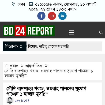
ঢাকা
০৪:০০:৫৭ এএম
, সোমবার, ১০ অগাস্ট
২০২৬, ২৬ শ্রাবণ ১৪৩৩ বঙ্গাব্দ
শিরোনাম ::
রিষদে প্রশাসক নিয়োগ, দায়িত্ব পেলেন সরকারি
প্রচ্ছদ
আন্তর্জাতিক
ক লরি চাপা দিলো কয়েকটি গাড়িকে, নিহত ২
সৌদি বাদশাহর খরচে, ওমরাহ পালনের সুযোগ পাচ্ছেন ১
হাজার মুসল্লি”
াই না, আমরা চাই সরকার যেন ফ্যাসিস্ট হয়ে না ওঠে:
সৌদি বাদশাহর খরচে, ওমরাহ পালনের সুযোগ
পাচ্ছেন ১ হাজার মুসল্লি”
য়সেই রাষ্ট্রক্ষমতা দখলে ব্যাকুল: মুক্তিযুদ্ধ মন্ত্রী
ডেস্ক রিপোর্ট