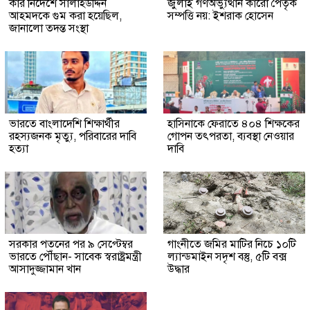
কার নির্দেশে সালাহউদ্দিন
জুলাই গণঅভ্যুত্থান কারো পৈতৃক
আহমদকে গুম করা হয়েছিল,
সম্পত্তি নয়: ইশরাক হোসেন
জানালো তদন্ত সংস্থা
ভারতে বাংলাদেশি শিক্ষার্থীর
হাসিনাকে ফেরাতে ৪০৪ শিক্ষকের
রহস্যজনক মৃত্যু, পরিবারের দাবি
গোপন তৎপরতা, ব্যবস্থা নেওয়ার
হত্যা
দাবি
সরকার পতনের পর ৯ সেপ্টেম্বর
গাংনীতে জমির মাটির নিচে ১০টি
ভারতে পৌঁছান- সাবেক স্বরাষ্ট্রমন্ত্রী
ল্যান্ডমাইন সদৃশ বস্তু, ৫টি বক্স
আসাদুজ্জামান খান
উদ্ধার