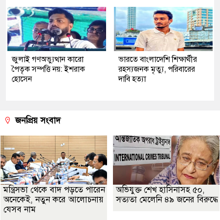
জুলাই গণঅভ্যুত্থান কারো
ভারতে বাংলাদেশি শিক্ষার্থীর
পৈতৃক সম্পত্তি নয়: ইশরাক
রহস্যজনক মৃত্যু, পরিবারের
হোসেন
দাবি হত্যা
জনপ্রিয় সংবাদ
মন্ত্রিসভা থেকে বাদ পড়তে পারেন
অভিযুক্ত শেখ হাসিনাসহ ৫০,
অনেকেই, নতুন করে আলোচনায়
সত্যতা মেলেনি ৪৯ জনের বিরুদ্ধে
যেসব নাম