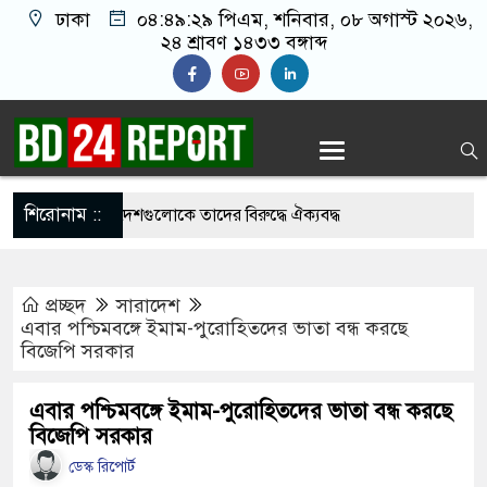
ঢাকা
০৪:৪৯:৩০ পিএম
, শনিবার, ০৮ অগাস্ট ২০২৬,
২৪ শ্রাবণ ১৪৩৩ বঙ্গাব্দ
শিরোনাম ::
ধ’, মুসলিম দেশগুলোকে তাদের বিরুদ্ধে ঐক্যবদ্ধ
ের প্রতিরক্ষামন্ত্রী
প্রচ্ছদ
সারাদেশ
রা জীবন বাজি রেখে বাংলাদেশকে নতুন করে স্বাধীন
এবার পশ্চিমবঙ্গে ইমাম-পুরোহিতদের ভাতা বন্ধ করছে
বিজেপি সরকার
ত্রী
ের বেসরকারীকরণ লুটপাটের নতুন লাইসেন্স: জামায়াত
এবার পশ্চিমবঙ্গে ইমাম-পুরোহিতদের ভাতা বন্ধ করছে
বিজেপি সরকার
ডেস্ক রিপোর্ট