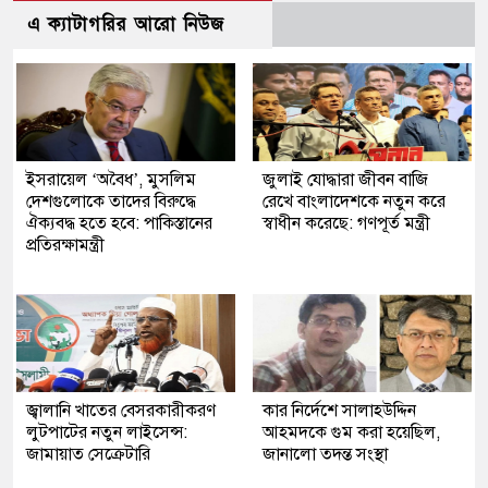
এ ক্যাটাগরির আরো নিউজ
ইসরায়েল ‘অবৈধ’, মুসলিম
জুলাই যোদ্ধারা জীবন বাজি
দেশগুলোকে তাদের বিরুদ্ধে
রেখে বাংলাদেশকে নতুন করে
ঐক্যবদ্ধ হতে হবে: পাকিস্তানের
স্বাধীন করেছে: গণপূর্ত মন্ত্রী
প্রতিরক্ষামন্ত্রী
জ্বালানি খাতের বেসরকারীকরণ
কার নির্দেশে সালাহউদ্দিন
লুটপাটের নতুন লাইসেন্স:
আহমদকে গুম করা হয়েছিল,
জামায়াত সেক্রেটারি
জানালো তদন্ত সংস্থা