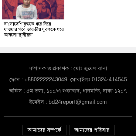
বাংলাদেশি বৃদ্ধকে ধরে নিয়ে
যাওয়ার পরে ভারতীয় যুবককে ধরে
আনলো স্থানীয়রা
সম্পাদক ও প্রকাশক : মোঃ জুয়েল রানা
ফোন : +8802222243049, মোবাইলঃ 01324-414545
অফিস : ৫ম তলা, ১০০/এ শুক্রাবাদ, ধানমন্ডি, ঢাকা-১২০৭
ইমেইল :
bd24report@gmail.com
আমাদের সম্পর্কে
আমাদের পরিবার