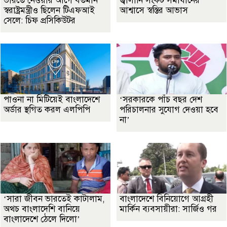
ভারতে নেওয়ার আগে বর্তমান
জ্বালানি সংকট সমাধানের
স্বরাষ্ট্রমন্ত্রীও ছিলেন টিএফআই
আশ্বাসে স্বস্তির আভাস
সেলে: চিফ প্রসিকিউটর
পাওনা না মিটিয়েই বাংলাদেশে
‘সরকারকে পাঁচ বছর দেশ
অর্ডার স্থগিত করল এলপিপি
পরিচালনার সুযোগ দেওয়া হবে
না’
‘সারা জীবন ভারতেই কাটালাম,
বাংলাদেশে বিনিয়োগে আগ্রহী
অথচ বাংলাদেশি বানিয়ে
মার্কিন ব্যবসায়ীরা: সার্জিও গর
বাংলাদেশে ঠেলে দিলো’