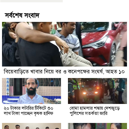
সর্বশেষ সংবাদ
বিয়েবাড়িতে খাবার নিয়ে বর ও কনেপক্ষের সংঘর্ষ, আহত ১০
২০ টাকার লটারির টিকিটে ৩০
বোমা হামলার শঙ্কায় দেশজুড়ে
লাখ টাকা পাচ্ছেন কৃষক হানিফ
পুলিশের সতর্কতা জারি