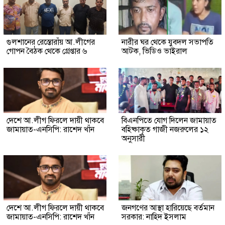
গুলশানের রেস্তোরাঁয় আ.লীগের
নারীর ঘর থেকে যুবদল সভাপতি
গোপন বৈঠক থেকে গ্রেপ্তার ৬
আটক, ভিডিও ভাইরাল
দেশে আ.লীগ ফিরলে দায়ী থাকবে
বিএনপিতে যোগ দিলেন জামায়াত
জামায়াত-এনসিপি: রাশেদ খাঁন
বহিষ্কাকৃত গাজী নজরুলের ১২
অনুসারী
দেশে আ.লীগ ফিরলে দায়ী থাকবে
জনগণের আস্থা হারিয়েছে বর্তমান
জামায়াত-এনসিপি: রাশেদ খাঁন
সরকার: নাহিদ ইসলাম