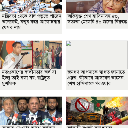
মন্ত্রিসভা থেকে বাদ পড়তে পারেন
অভিযুক্ত শেখ হাসিনাসহ ৫০,
অনেকেই, নতুন করে আলোচনায়
সত্যতা মেলেনি ৪৯ জনের বিরুদ্ধে
যেসব নাম
মতপ্রকাশের স্বাধীনতার অর্থ যা
জনগণ আপনাকে স্বাগত জানাতে
ইচ্ছা তাই বলা নয়: রাষ্ট্রদূত
প্রস্তুত, কীভাবে আসবেন আসেন:
মুশফিক
শেখ হাসিনাকে পরওয়ার