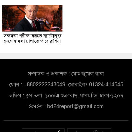
সক্ষমতা পরীক্ষা করতে ন্যাটোভুক্ত
দেশে হামলা চালাতে পারে রাশিয়া
সম্পাদক ও প্রকাশক : মোঃ জুয়েল রানা
ফোন : +8802222243049, মোবাইলঃ 01324-414545
অফিস : ৫ম তলা, ১০০/এ শুক্রাবাদ, ধানমন্ডি, ঢাকা-১২০৭
ইমেইল :
bd24report@gmail.com