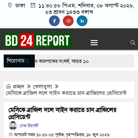
ঢাকা
১১:৪০:৫৯ পিএম
, শনিবার, ০৮ অগাস্ট ২০২৬,
২৩ শ্রাবণ ১৪৩৩ বঙ্গাব্দ
শিরোনাম ::
খাবার নিয়ে বর ও কনেপক্ষের সংঘর্ষ, আহত ১০
ারির টিকিটে ৩০ লাখ টাকা পাচ্ছেন কৃষক হানিফ
প্রচ্ছদ
খেলাধুলা
 শঙ্কায় দেশজুড়ে পুলিশের সতর্কতা জারি
মেসিকে ব্রাজিল দলে সাইন করাতে চান ব্রাজিলের প্রেসিডেন্ট
স্তোরাঁয় আ.লীগের গোপন বৈঠক থেকে গ্রেপ্তার ৬
মেসিকে ব্রাজিল দলে সাইন করাতে চান ব্রাজিলের
েকে যুবদল সভাপতি আটক, ভিডিও ভাইরাল
প্রেসিডেন্ট
ডেস্ক রিপোর্ট
 ফিরলে দায়ী থাকবে জামায়াত-এনসিপি: রাশেদ খাঁন
আপডেট সময় ১০:৫০:০৫ পূর্বাহ্ন, বৃহস্পতিবার, ১৮ জুন ২০২৬