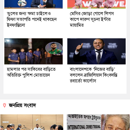
ভুলের জন্য ক্ষমা চাইলেও
মেসির জোড়া গোলে লিগস
ফিফা সভাপতি পদেই থাকছেন
কাপে দারুণ সূচনা ইন্টার
ইনফান্তিনো
মায়ামির
হামলার পর সাকিবের বাড়িতে
বাংলাদেশকে ‘নিজের বাড়ি’
অতিরিক্ত পুলিশ মোতায়েন
বললেন ব্রাজিলিয়ান কিংবদন্তি
রবার্তো কার্লোস
জনপ্রিয় সংবাদ