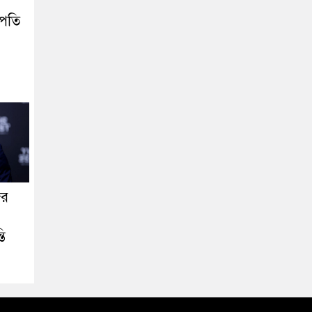
াপতি
ের
তি