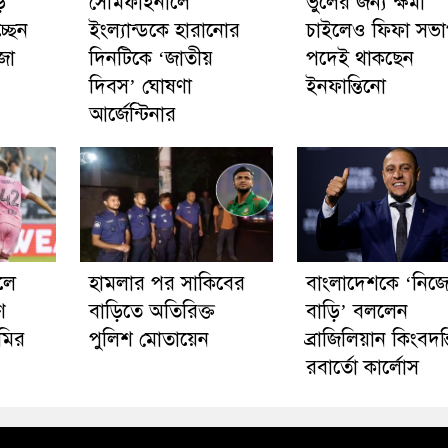
ে
সেমিফাইনালে
ভুলের জন্য ক্ষমা
্ছেন
ইংল্যান্ডকে হারানোর
চাইলেও ফিফা সভ
জা
দিনটিকে ‘জাতীয়
পদেই থাকছেন
দিবস’ ঘোষণা
ইনফান্তিনো
আর্জেন্টিনার
লে
হামলার পর সাকিবের
বাংলাদেশকে ‘নিজ
ণ
বাড়িতে অতিরিক্ত
বাড়ি’ বললেন
ামির
পুলিশ মোতায়েন
ব্রাজিলিয়ান কিংবদন্
রবার্তো কার্লোস