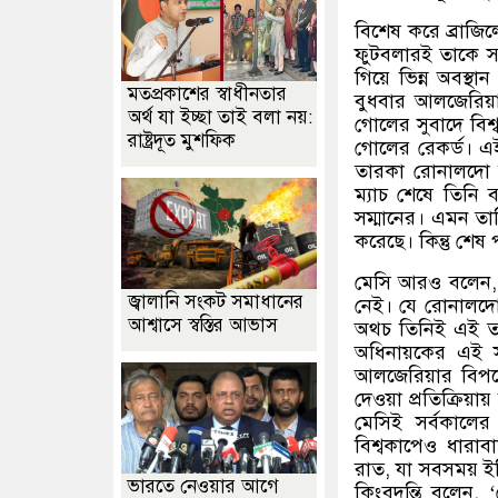
বিশেষ করে ব্রাজিলে
ফুটবলারই তাকে সর
গিয়ে ভিন্ন অবস্থা
মতপ্রকাশের স্বাধীনতার
বুধবার আলজেরিয়া
অর্থ যা ইচ্ছা তাই বলা নয়:
গোলের সুবাদে বিশ্
রাষ্ট্রদূত মুশফিক
গোলের রেকর্ড। এই 
তারকা রোনালদো না
ম্যাচ শেষে তিনি 
সম্মানের। এমন তা
করেছে। কিন্তু শেষ প
মেসি আরও বলেন
,
জ্বালানি সংকট সমাধানের
নেই। যে রোনালদ
আশ্বাসে স্বস্তির আভাস
অথচ তিনিই এই তাল
অধিনায়কের এই স
আলজেরিয়ার বিপক্ষ
দেওয়া প্রতিক্রিয়া
মেসিই সর্বকালের
বিশ্বকাপেও ধারাব
রাত
,
যা সবসময় ই
ভারতে নেওয়ার আগে
কিংবদন্তি বলেন
, ‘