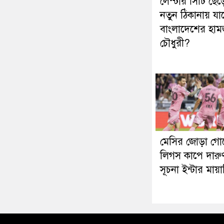
লেস্টার সিটি ছেড়
নতুন ঠিকানায় যাচ
বাংলাদেশের হাম
চৌধুরী?
মেসির জোড়া গো
লিগস কাপে দারু
সূচনা ইন্টার মায়