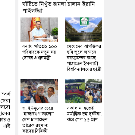
ঘাঁটিতে নিখুঁত হামলা চালান ইরানি
পাইলটরা
বন্যায় ক্ষতিগ্রস্ত ১০০
মেয়েদের আপত্তিকর
পরিবারকে নতুন ঘর
ছবি তুলে লন্ডনে
দেবেন প্রধানমন্ত্রী
বয়ফ্রেন্ডের কাছে
পাঠাতেন ইসলামী
বিশ্ববিদ্যালয়ের ছাত্রী
্পর্শ
 সেরা
নালদো
ড. ইউনূসের চেয়ে
সকাল না হতেই
হাসের
‘হাজারগুণ ভালো’
মর্মান্তিক দুই দুর্ঘটনা,
 কারও
দেশ চালাচ্ছেন
ঝরে গেল ১৫ প্রাণ
তারেক রহমান:
ে এই
কাদের সিদ্দিকী