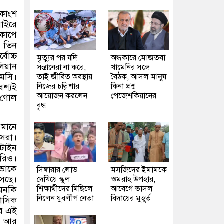
িকাংশ
বাইরে
বকাপে
র তিন
বোচ্চ
মৃত্যুর পর যদি
অন্ধকারে মোজতবা
িয়ান
সন্তানেরা না করে,
খামেনির সঙ্গে
মেসি।
তাই জীবিত অবস্থায়
বৈঠক, আসল মানুষ
নিজের চল্লিশার
কিনা প্রশ্ন
বশ্যই
আয়োজন করলেন
পেজেশকিয়ানের
 গোল
বৃদ্ধ
 মানে
সেরা।
ন্টাইন
ারিও।
িভোকে
সিঙ্গারার লোভ
মসজিদের ইমামকে
সেছে।
দেখিয়ে স্কুল
ওমরাহ উপহার,
শিক্ষার্থীদের মিছিলে
আবেগে ভাসল
মনকি
নিলেন যুবলীগ নেতা
বিদায়ের মুহূর্ত
হাসিক
ের এই
া আর