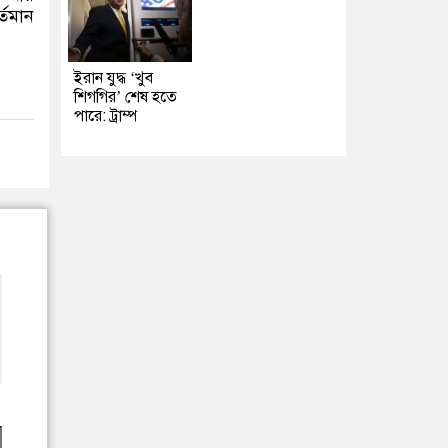
্তমান
ইরান যুদ্ধ ‘খুব
শিগগির’ শেষ হতে
পারে: ট্রাম্প