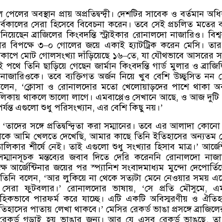
 পেলের অবস্থান প্রায় অপ্রতিদ্বন্দ্বী। দেশটির সাবেক ও বর্তমান অধ
্বকালের সেরা হিসেবে বিবেচনা করেন। তবে সেই প্রচলিত মতের 
ন নিয়েছেন ব্রাজিলের কিংবদন্তি স্ট্রাইকার রোনালদো নাজারিও। বিশ্
র বিপক্ষে ৩
–
০ গোলের জয়ে একাই হ্যাটট্রিক করেন মেসি। তা
বকাপে মোট গোলসংখ্যা দাঁড়িয়েছে ১৬
–
তে
,
যা যৌথভাবে আসরের সর্
পথে তিনি ছাড়িয়ে গেছেন জার্মান কিংবদন্তি গার্ড মুলার ও ব্রাজিল
জারিওকে। তবে ব্যক্তিগত অর্জন নিয়ে খুব বেশি উচ্ছ্বসিত নন 
বলেন
, ‘
ক্লোসা ও রোনালদোর মতো খেলোয়াড়দের পাশে থাকা অ
লিকায় থাকলে ভালো লাগে। এমবাপ্পেও সেখানে আছে
,
ও আজ দুটি
র্যন্ত এগুলো শুধু পরিসংখ্যান
,
এর বেশি কিছু নয়।
’
 ‘
তাদের সঙ্গে প্রতিদ্বন্দ্বিতা করা সম্মানের। তবে এর আলাদা কোনো
োকে আমি খেলতে দেখেছি
,
আমার কাছে তিনি ইতিহাসের অন্যতম 
িকার শীর্ষে নেই। তাই এগুলো শুধু সংখ্যার হিসাব মাত্র।
’
আর্জে
ম্মানসূচক মন্তব্যের জবাব দিতে দেরি করেননি রোনালদো নাজ
ে আর্জেন্টিনার জয়ের পর স্প্যানিশ সংবাদমাধ্যম মুন্দো দেপোর্ত
য় তিনি বলেন
, ‘
আর লুকিয়ে না থেকে সত্যটা মেনে নেওয়ার সময় এ
 সেরা ফুটবলার।
’
রোনালদোর ভাষায়
, ‘
সে প্রতি মৌসুমে
,
এ
াহিকভাবে পারফর্ম করে যাচ্ছে। এটি একটি অবিস্মরণীয় ও ঐতি
তিহাসের পাতায় লেখা থাকবে।
’
মেসির রেকর্ড ভাঙা প্রসঙ্গে ব্রাজিল
রেকর্ড গড়াই হয় ভাঙার জন্য। আর যে এসব রেকর্ড ভাঙছে
,
ত