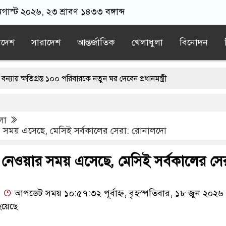
অগাস্ট ২০২৬, ২৩ শ্রাবণ ১৪৩৩ বঙ্গাব্দ
াদেশ
সারাদেশ
আন্তর্জাতিক
খেলাধুলা
বিনোদন
গ্রস্ত ১০০ পরিবারকে নতুন ঘর দেবেন প্রধানমন্ত্রী
ী
ড. ইউনূসের চেয়ে ‘হাজারগুণ ভালো’ দেশ চালাচ্ছেন তারেক রহমান: কাদ
লা
ে, তাই জীবিত অবস্থায় নিজের চল্লিশার আয়োজন করলেন বৃদ্ধ
ার সময় এসেছে, মেসিই সর্বকালের সেরা: রোনালদো
ার লোভ দেখিয়ে স্কুল শিক্ষার্থীদের মিছিলে নিলেন যুবলীগ নেতা
 নেওয়ার সময় এসেছে, মেসিই সর্বকালের সে
’ শেষ হতে পারে: ট্রাম্প
আপডেট সময় ১০:৫৭:৩২ পূর্বাহ্ন, বৃহস্পতিবার, ১৮ জুন ২০২৬
হয়েছে