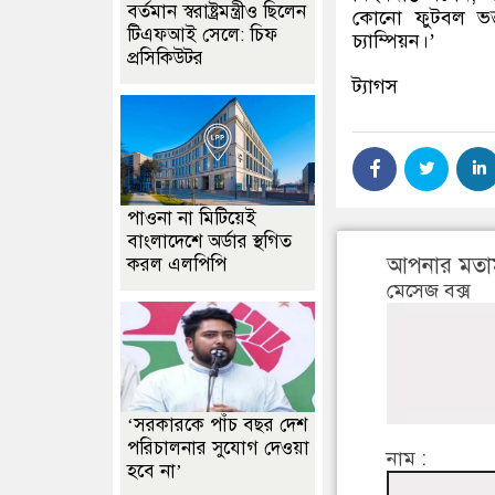
বর্তমান স্বরাষ্ট্রমন্ত্রীও ছিলেন
কোনো ফুটবল ভক্ত
টিএফআই সেলে: চিফ
চ্যাম্পিয়ন।
’
প্রসিকিউটর
ট্যাগস
পাওনা না মিটিয়েই
বাংলাদেশে অর্ডার স্থগিত
আপনার মতা
করল এলপিপি
মেসেজ বক্স
‘সরকারকে পাঁচ বছর দেশ
পরিচালনার সুযোগ দেওয়া
নাম :
হবে না’