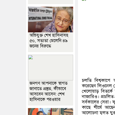
অভিযুক্ত শেখ হাসিনাসহ
৫০, সত্যতা মেলেনি ৪৯
জনের বিরুদ্ধে
চলতি বিশ্বকাপে 
জনগণ আপনাকে স্বাগত
করেছেন লিওনেল মে
জানাতে প্রস্তুত, কীভাবে
খেলোয়াড় বিতর্কে
আসবেন আসেন: শেখ
নাজারিও। প্রচলিত 
হাসিনাকে পরওয়ার
সর্বকালের সেরা। 
কাছে শীর্ষে আছে
আলোচনা মূলত ঘুরপ