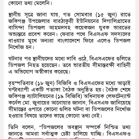
কোনো তথ্য মেলেনি।
স্থানীয় সূত্রে জানা যায়, গত সোমবার (১৫ জুন) রাতে
জকিগঞ্জ উপজেলার বারঠাকুরী ইউনিয়নের দিগালিগ্রামের
বাসিন্দা ডিপজল আহমদসহ কয়েকজন যুবক ভারতের
অভ্যন্তরে প্রবেশ করেন। ফেরার পথে বিএসএফ সদস্যদের
ধাওয়ার মুখে অন্যরা বাংলাদেশে ফিরে এলেও ডিপজল
নিখোঁজ হন।
ঘটনার পর স্থানীয়দের মধ্যে দাবি ওঠে, বিএসএফের গুলিতে
ডিপজল নিহত হয়েছেন। তবে ভারতীয় সীমান্তরক্ষী বাহিনী
এ অভিযোগ অস্বীকার করেছে।
বৃহস্পতিবার (১৮ জুন) বিজিবি ও বিএসএফের মধ্যে আড়াই
ঘণ্টাব্যাপী একটি পতাকা বৈঠক অনুষ্ঠিত হয়। বৈঠক শেষে
জকিগঞ্জ ব্যাটালিয়নের (১৯ বিজিবি) অধিনায়ক লেফটেন্যান্ট
কর্নেল মো. জুবায়ের আনোয়ার জানান, বিএসএফ জানিয়েছে
সীমান্তের ওপারে কোনো গুলির ঘটনা বা ডিপজলের নিখোঁজ
হওয়ার বিষয়ে তাদের কাছে কোনো তথ্য নেই।
তিনি বলেন, “ডিপজলের অবস্থান সম্পর্কে নিশ্চিত তথ্য
জানতে আমরা সর্বাত্মক চেষ্টা চালিয়ে যাচ্ছি। বিএসএফও