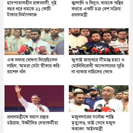
হাসপাতালহীন রাঙ্গাবালী, দুই
জ্বালানি ও বিদ্যুৎ খাতকে অস্থির
বছর ধরে থমকে ২১ কোটি
করতে একটি চক্র বেশ সক্রিয়:
টাকার নির্মাণকাজ
প্রধানমন্ত্রী
এক দফার ঘোষণা দিয়েছিলেন
জুলাই জাদুঘরে সীমান্ত হত্যা ও
নাহিদ, আমরা সেটা স্বীকার করি:
মোদিবিরোধী আন্দোলনের স্মৃতি
রাশেদ খাঁন
না থাকায় নাহিদের ক্ষোভ
প্রধানমন্ত্রীকে বরণে প্রস্তুত
মজুদদারের সর্বোচ্চ শাস্তি
চট্টগ্রাম, উজ্জীবিত নেতাকর্মীরা
মৃত্যুদণ্ড, তাই ভেবে মজুদ
করবেন: আইনমন্ত্রী