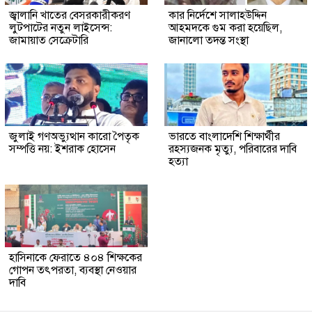
জ্বালানি খাতের বেসরকারীকরণ
কার নির্দেশে সালাহউদ্দিন
লুটপাটের নতুন লাইসেন্স:
আহমদকে গুম করা হয়েছিল,
জামায়াত সেক্রেটারি
জানালো তদন্ত সংস্থা
জুলাই গণঅভ্যুত্থান কারো পৈতৃক
ভারতে বাংলাদেশি শিক্ষার্থীর
সম্পত্তি নয়: ইশরাক হোসেন
রহস্যজনক মৃত্যু, পরিবারের দাবি
হত্যা
হাসিনাকে ফেরাতে ৪০৪ শিক্ষকের
গোপন তৎপরতা, ব্যবস্থা নেওয়ার
দাবি