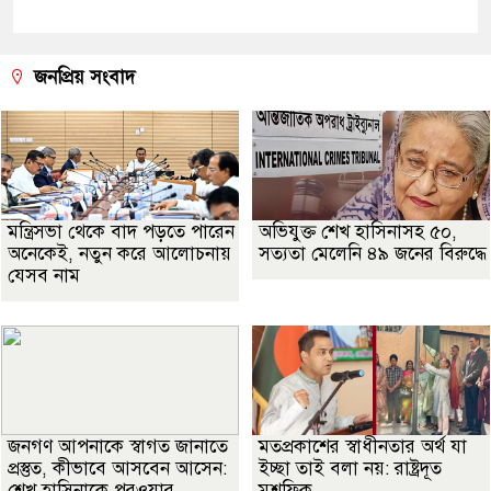
জনপ্রিয় সংবাদ
মন্ত্রিসভা থেকে বাদ পড়তে পারেন
অভিযুক্ত শেখ হাসিনাসহ ৫০,
অনেকেই, নতুন করে আলোচনায়
সত্যতা মেলেনি ৪৯ জনের বিরুদ্ধে
যেসব নাম
জনগণ আপনাকে স্বাগত জানাতে
মতপ্রকাশের স্বাধীনতার অর্থ যা
প্রস্তুত, কীভাবে আসবেন আসেন:
ইচ্ছা তাই বলা নয়: রাষ্ট্রদূত
শেখ হাসিনাকে পরওয়ার
মুশফিক