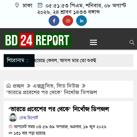
ঢাকা
০৫:৫১:৫৪ পিএম
, শনিবার, ০৮ অগাস্ট
২০২৬, ২৪ শ্রাবণ ১৪৩৩ বঙ্গাব্দ
শিরোনাম ::
ওপর মার শুরু হয়েছে কেবল, আসল মার তো শুরুই
প্রচ্ছদ
এক্সক্লুসিভ
,
লিড নিউজ
ানো ২ লাখ টাকা খেলো ইঁদুর-উইপোকা, নিঃস্ব কৃষক
‘ভারতে প্রবেশের পর থেকে’ নিখোঁজ ডিপজল
েই চাঁদাবাজি করলে বন্ধ করবেন কীভাবে-প্রশ্ন জামায়াত
‘ভারতে প্রবেশের পর থেকে’ নিখোঁজ ডিপজল
ডেস্ক রিপোর্ট
ধ’, মুসলিম দেশগুলোকে তাদের বিরুদ্ধে ঐক্যবদ্ধ
আপডেট সময় ০৩:৫৯:৩৯ অপরাহ্ন, শুক্রবার, ১৯ জুন ২০২৬
১৩১ বার পড়া হয়েছে