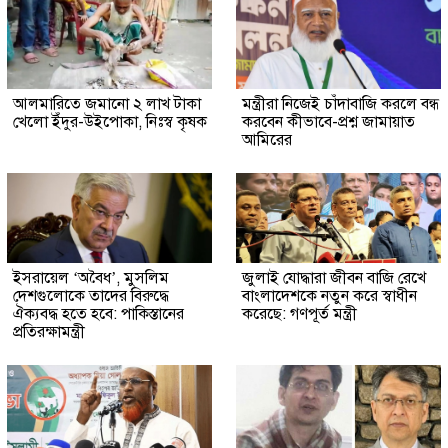
আলমারিতে জমানো ২ লাখ টাকা
মন্ত্রীরা নিজেই চাঁদাবাজি করলে বন্ধ
খেলো ইঁদুর-উইপোকা, নিঃস্ব কৃষক
করবেন কীভাবে-প্রশ্ন জামায়াত
আমিরের
ইসরায়েল ‘অবৈধ’, মুসলিম
জুলাই যোদ্ধারা জীবন বাজি রেখে
দেশগুলোকে তাদের বিরুদ্ধে
বাংলাদেশকে নতুন করে স্বাধীন
ঐক্যবদ্ধ হতে হবে: পাকিস্তানের
করেছে: গণপূর্ত মন্ত্রী
প্রতিরক্ষামন্ত্রী