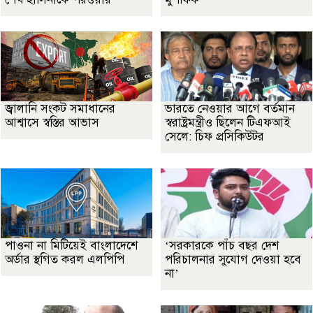
জ্বালানি সংকট সমাধানের
ভারতে নেওয়ার আগে বর্তমান
আশ্বাসে স্বস্তির আভাস
স্বরাষ্ট্রমন্ত্রীও ছিলেন টিএফআই
সেলে: চিফ প্রসিকিউটর
পাওনা না মিটিয়েই বাংলাদেশে
‘সরকারকে পাঁচ বছর দেশ
অর্ডার স্থগিত করল এলপিপি
পরিচালনার সুযোগ দেওয়া হবে
না’