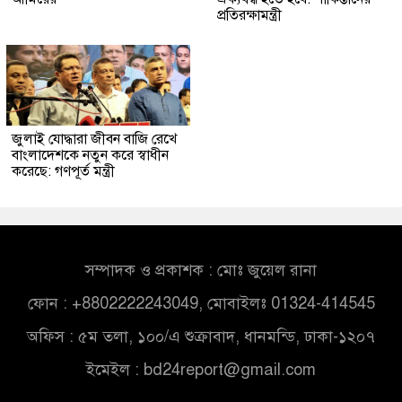
প্রতিরক্ষামন্ত্রী
জুলাই যোদ্ধারা জীবন বাজি রেখে
বাংলাদেশকে নতুন করে স্বাধীন
করেছে: গণপূর্ত মন্ত্রী
সম্পাদক ও প্রকাশক : মোঃ জুয়েল রানা
ফোন : +8802222243049, মোবাইলঃ 01324-414545
অফিস : ৫ম তলা, ১০০/এ শুক্রাবাদ, ধানমন্ডি, ঢাকা-১২০৭
ইমেইল :
bd24report@gmail.com