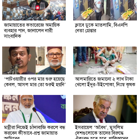
জামায়াতের কভারেজে অমায়িক
ক্লাবে ঢুকে মাতলামি, বিএনপি
ব্যবহার পান, জানালেন নারী
নেতা গ্রেপ্তার
সাংবাদিক
‘পাটওয়ারীর ওপর মার শুরু হয়েছে
আলমারিতে জমানো ২ লাখ টাকা
কেবল, আসল মার তো শুরুই হয়নি’
খেলো ইঁদুর-উইপোকা, নিঃস্ব কৃষক
মন্ত্রীরা নিজেই চাঁদাবাজি করলে বন্ধ
ইসরায়েল ‘অবৈধ’, মুসলিম
করবেন কীভাবে-প্রশ্ন জামায়াত
দেশগুলোকে তাদের বিরুদ্ধে
আমিরের
ঐক্যবদ্ধ হতে হবে: পাকিস্তানের