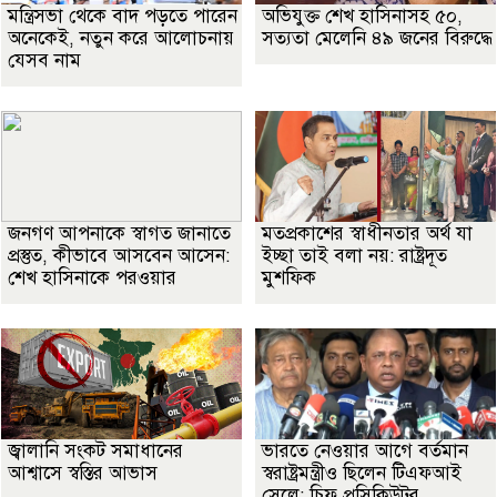
মন্ত্রিসভা থেকে বাদ পড়তে পারেন
অভিযুক্ত শেখ হাসিনাসহ ৫০,
অনেকেই, নতুন করে আলোচনায়
সত্যতা মেলেনি ৪৯ জনের বিরুদ্ধে
যেসব নাম
জনগণ আপনাকে স্বাগত জানাতে
মতপ্রকাশের স্বাধীনতার অর্থ যা
প্রস্তুত, কীভাবে আসবেন আসেন:
ইচ্ছা তাই বলা নয়: রাষ্ট্রদূত
শেখ হাসিনাকে পরওয়ার
মুশফিক
জ্বালানি সংকট সমাধানের
ভারতে নেওয়ার আগে বর্তমান
আশ্বাসে স্বস্তির আভাস
স্বরাষ্ট্রমন্ত্রীও ছিলেন টিএফআই
সেলে: চিফ প্রসিকিউটর