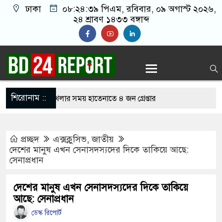
ঢাকা
০৮:২৪:৪০ পিএম
, রবিবার, ০৯ অগাস্ট ২০২৬,
২৪ শ্রাবণ ১৪৩৩ বঙ্গাব্দ
শিরোনাম ::
নলাইন জুয়া খেলার সময় হাতেনাতে ৪ জন গ্রেপ্তার
 করেন তাহলে আওয়ামী লীগের দোষ কী ছিল: রুমিন
প্রচ্ছদ
এক্সক্লুসিভ
,
জাতীয়
দেশের মানুষ এখন সেনাসদস্যদের দিকে তাকিয়ে আছে:
সেনাপ্রধান
িশোধে অসহায় মায়ের মাথার চুল বিক্রি
কভারেজে অমায়িক ব্যবহার পান, জানালেন নারী
দেশের মানুষ এখন সেনাসদস্যদের দিকে তাকিয়ে
আছে: সেনাপ্রধান
ডেস্ক রিপোর্ট