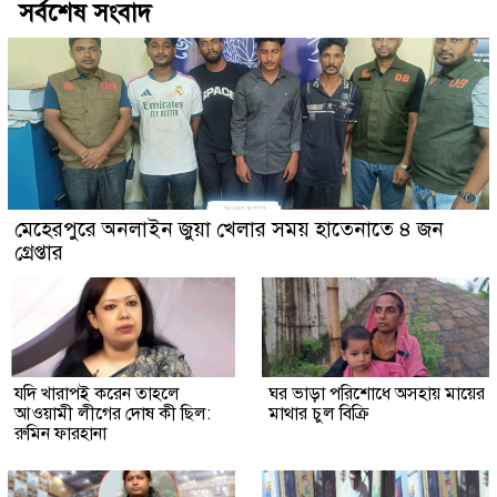
সর্বশেষ সংবাদ
মেহেরপুরে অনলাইন জুয়া খেলার সময় হাতেনাতে ৪ জন
গ্রেপ্তার
যদি খারাপই করেন তাহলে
ঘর ভাড়া পরিশোধে অসহায় মায়ের
আওয়ামী লীগের দোষ কী ছিল:
মাথার চুল বিক্রি
রুমিন ফারহানা