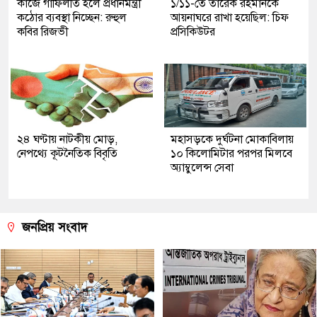
কাজে গাফিলতি হলে প্রধানমন্ত্রী
১/১১-তে তারেক রহমানকে
কঠোর ব্যবস্থা নিচ্ছেন: রুহুল
আয়নাঘরে রাখা হয়েছিল: চিফ
কবির রিজভী
প্রসিকিউটর
২৪ ঘণ্টায় নাটকীয় মোড়,
মহাসড়কে দুর্ঘটনা মোকাবিলায়
নেপথ্যে কূটনৈতিক বিবৃতি
১০ কিলোমিটার পরপর মিলবে
অ্যাম্বুলেন্স সেবা
জনপ্রিয় সংবাদ