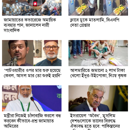
জামায়াতের কভারেজে অমায়িক
ক্লাবে ঢুকে মাতলামি, বিএনপি
ব্যবহার পান, জানালেন নারী
নেতা গ্রেপ্তার
সাংবাদিক
‘পাটওয়ারীর ওপর মার শুরু হয়েছে
আলমারিতে জমানো ২ লাখ টাকা
কেবল, আসল মার তো শুরুই হয়নি’
খেলো ইঁদুর-উইপোকা, নিঃস্ব কৃষক
মন্ত্রীরা নিজেই চাঁদাবাজি করলে বন্ধ
ইসরায়েল ‘অবৈধ’, মুসলিম
করবেন কীভাবে-প্রশ্ন জামায়াত
দেশগুলোকে তাদের বিরুদ্ধে
আমিরের
ঐক্যবদ্ধ হতে হবে: পাকিস্তানের