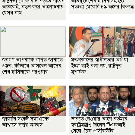
মন্ত্রিসভা থেকে বাদ পড়তে পারেন
অভিযুক্ত শেখ হাসিনাসহ ৫০,
অনেকেই, নতুন করে আলোচনায়
সত্যতা মেলেনি ৪৯ জনের বিরুদ্ধে
যেসব নাম
জনগণ আপনাকে স্বাগত জানাতে
মতপ্রকাশের স্বাধীনতার অর্থ যা
প্রস্তুত, কীভাবে আসবেন আসেন:
ইচ্ছা তাই বলা নয়: রাষ্ট্রদূত
শেখ হাসিনাকে পরওয়ার
মুশফিক
জ্বালানি সংকট সমাধানের
ভারতে নেওয়ার আগে বর্তমান
আশ্বাসে স্বস্তির আভাস
স্বরাষ্ট্রমন্ত্রীও ছিলেন টিএফআই
সেলে: চিফ প্রসিকিউটর