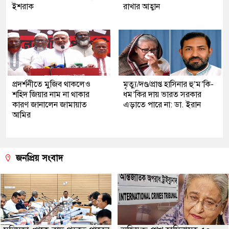
ইশরাক
রাখার আহ্বান
প্রদর্শনীতে মুজিব থাকলেও
মৃত্যু/দণ্ড/প্রাপ্ত হাসিনার হু’ম’কি-
শহিদ জিয়ার নাম না থাকার
ধম’কির দায় ভারত সরকার
কারণ জানালেন জামায়াত
এড়াতে পারে না: ডা. ইরান
আমির
জনপ্রিয় সংবাদ