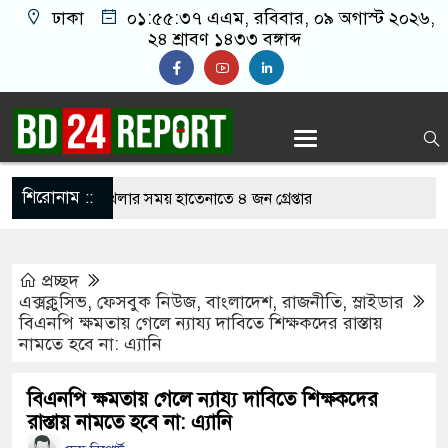
ঢাকা
০১:৫৫:৩৮ এএম
, রবিবার, ০৯ অগাস্ট ২০২৬,
২৪ শ্রাবণ ১৪৩৩ বঙ্গাব্দ
শিরোনাম ::
নলাইন জুয়া খেলার সময় হাতেনাতে ৪ জন গ্রেপ্তার
 করেন তাহলে আওয়ামী লীগের দোষ কী ছিল: রুমিন
প্রচ্ছদ
এক্সক্লুসিভ
,
ফেসবুক নিউজ
,
বাংলাদেশ
,
রাজনীতি
,
স্লাইডার
বিএনপি ক্ষমতায় গেলে ন্যায্য দাবিতে শিক্ষকদের রাস্তায়
িশোধে অসহায় মায়ের মাথার চুল বিক্রি
নামতে হবে না: এ্যানি
কভারেজে অমায়িক ব্যবহার পান, জানালেন নারী
বিএনপি ক্ষমতায় গেলে ন্যায্য দাবিতে শিক্ষকদের
রাস্তায় নামতে হবে না: এ্যানি