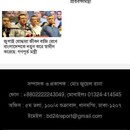
প্রতিরক্ষামন্ত্রী
জুলাই যোদ্ধারা জীবন বাজি রেখে
বাংলাদেশকে নতুন করে স্বাধীন
করেছে: গণপূর্ত মন্ত্রী
সম্পাদক ও প্রকাশক : মোঃ জুয়েল রানা
ফোন : +8802222243049, মোবাইলঃ 01324-414545
অফিস : ৫ম তলা, ১০০/এ শুক্রাবাদ, ধানমন্ডি, ঢাকা-১২০৭
ইমেইল :
bd24report@gmail.com