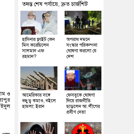
তদন্ত শেষ পর্যায়ে, দ্রুত চার্জশিট
হাসিনার ফ্লাইট কেন
অপরাধ দমনে
মিস করেছিলেন
সংস্কার পরিকল্পনা
সালমান এফ
ঘোষণা করলো যে
রহমান?
দেশ
লাম ও
আমেরিকার সঙ্গে
ফেসবুকে ঘোষণা
রাপুর
বন্ধুত্ব কমাও, নইলে
দিয়ে রাজনীতি
াইদুল
হামলা: ইরান
ছাড়লেন আ.লীগের
প্রবীণ নেতা