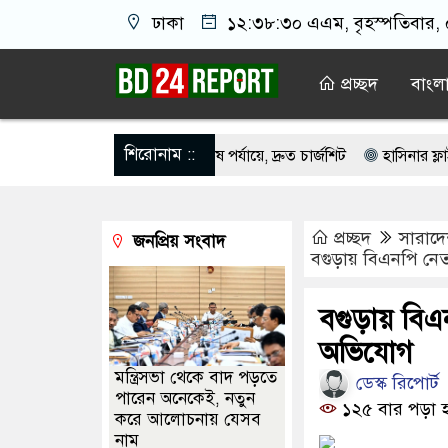
ঢাকা
১২:৩৮:৩১ এএম
, বৃহস্পতিবার,
প্রচ্ছদ
বাংল
শিরোনাম ::
াকিবের বিরুদ্ধে তদন্ত শেষ পর্যায়ে, দ্রুত চার্জশিট
হাসিনার ফ্লাইট কেন ম
কার পরিকল্পনা ঘোষণা করলো যে দেশ
আমেরিকার সঙ্গে বন্ধুত্ব কমাও, নই
প্রচ্ছদ
সারাদ
জনপ্রিয় সংবাদ
 করতে গিয়ে ধর্ষণের শিকার কিশোরী
সুখবর পেলেন বিএনপির ৬ নেতা
বগুড়ায় বিএনপি নেতা
ন বাহিনী, খসড়া আইন প্রকাশ
চব্বিশের জুলাইয়ে পুলিশকে পিটিয়ে র’ক্তা’ক
বগুড়ায় বিএন
অভিযোগ
মন্ত্রিসভা থেকে বাদ পড়তে
ডেস্ক রিপোর্ট
পারেন অনেকেই, নতুন
১২৫ বার পড়া 
করে আলোচনায় যেসব
নাম