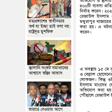
অভিযোগ ও স্থানীয় 
৪০০টি ব্যবসা প্রত
নির্বাহ করেন। ২
রেজাউল ইসলাম 
মতপ্রকাশের স্বাধীনতার
মথুরাপুর বাজারের
অর্থ যা ইচ্ছা তাই বলা নয়:
করা হয়। এ ঘটনার 
রাষ্ট্রদূত মুশফিক
করেন।
জ্বালানি সংকট সমাধানের
এ অবস্থায় ১৫ মে 
আশ্বাসে স্বস্তির আভাস
ও বেল্লাল হোসেন
লোকজন। কিন্তু ওই
ইসলাম মাংসের দো
অভিযোগ করা হয়। ত
পৌঁছালে রেজাউল 
ভারতে নেওয়ার আগে