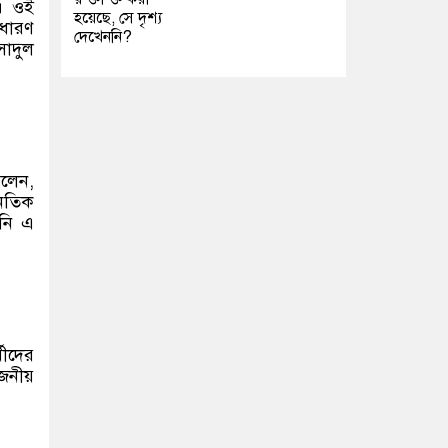
। ওই
হয়েছে, সে দৃশ্য
ধারণ
দেখেননি?
াদুল
লেন,
নৈতিক
িনি এ
মীদের
োজনীয়