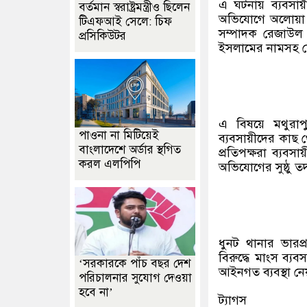
এ ঘটনায় ব্যবসা
বর্তমান স্বরাষ্ট্রমন্ত্রীও ছিলেন
অভিযোগে অলোয়া 
টিএফআই সেলে: চিফ
সম্পাদক রেজাউল
প্রসিকিউটর
ইসলামের নামসহ 
এ বিষয়ে মথুরা
পাওনা না মিটিয়েই
ব্যবসায়ীদের কাছ
বাংলাদেশে অর্ডার স্থগিত
প্রতিপক্ষরা ব্যবস
করল এলপিপি
অভিযোগের সুষ্ঠু ত
ধুনট থানার ভারপ্
বিরুদ্ধে মাংস ব্
‘সরকারকে পাঁচ বছর দেশ
আইনগত ব্যবস্থা নে
পরিচালনার সুযোগ দেওয়া
হবে না’
ট্যাগস