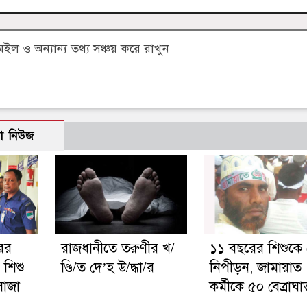
 ও অন্যান্য তথ্য সঞ্চয় করে রাখুন
ো নিউজ
রের
রাজধানীতে তরুণীর খ/
১১ বছরের শিশুকে
া, শিশু
ণ্ডি/ত দে’হ উ/দ্ধা/র
নিপীড়ন, জামায়াত
াজা
কর্মীকে ৫০ বেত্রাঘা