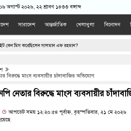
 ০৬ অগাস্ট ২০২৬, ২২ শ্রাবণ ১৪৩৩ বঙ্গাব্দ
াদেশ
সারাদেশ
আন্তর্জাতিক
খেলাধুলা
বিনোদন
িস করেছিলেন সালমান এফ রহমান?
লে হামলা: ইরান
ফেসবুকে ঘোষণা দিয়ে রাজনীতি ছাড়লেন আ.লীগের প্রব
েশ
১৬ আগস্ট কিশোরগঞ্জে ফ্যামিলি কার্ড দেবেন প্রধানমন্ত্রী
র বিরুদ্ধে মাংস ব্যবসায়ীর চাঁদাবাজির অভিযোগ
্ত করা হয়েছে, সে দৃশ্য দেখেননি?
পি নেতার বিরুদ্ধে মাংস ব্যবসায়ীর চাঁদাবা
আপডেট সময় ১২:২০:৫৪ পূর্বাহ্ন, বৃহস্পতিবার, ২১ মে ২০২৬
হয়েছে