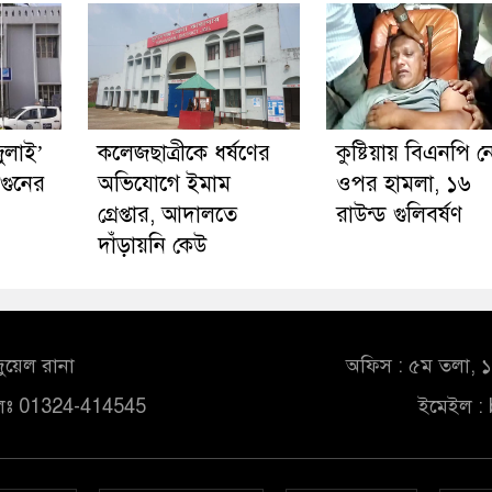
জুলাই’
কলেজছাত্রীকে ধর্ষণের
কুষ্টিয়ায় বিএনপি 
গুনের
অভিযোগে ইমাম
ওপর হামলা, ১৬
গ্রেপ্তার, আদালতে
রাউন্ড গুলিবর্ষণ
দাঁড়ায়নি কেউ
ুয়েল রানা
অফিস : ৫ম তলা, ১০
লঃ 01324-414545
ইমেইল :