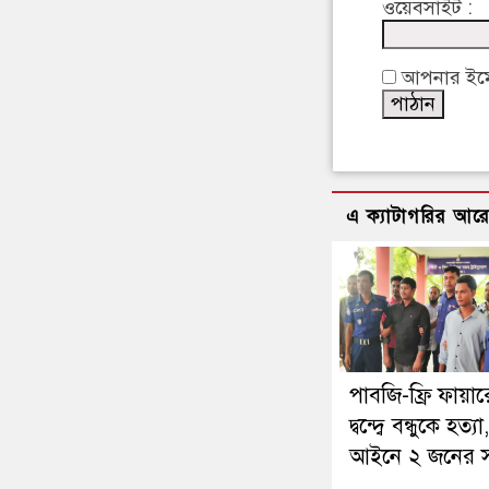
ওয়েবসাইট :
আপনার ইমেইল
এ ক্যাটাগরির আর
পাবজি-ফ্রি ফায়া
দ্বন্দ্বে বন্ধুকে হত্য
আইনে ২ জনের স