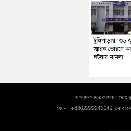
টুঙ্গিপাড়ায় ‘৩৬ 
স্মারক তোরণে আ
ঘটনায় মামলা
সম্পাদক ও প্রকাশক : মোঃ জ
ফোন : +8802222243049, মোবাই