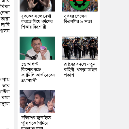
প্রায়
ীবিকা
 নেতা
যুবকের সঙ্গে দেখা
সুখবর পেলেন
তারা
করতে গিয়ে ধর্ষণের
বিএনপির ৬ নেতা
 দাবি
শিকার কিশোরী
 পালন
১৬ আগস্ট
র‍্যাবের বদলে নতুন
কিশোরগঞ্জে
বাহিনী, খসড়া আইন
ফ্যামিলি কার্ড দেবেন
প্রকাশ
ইসলাম
প্রধানমন্ত্রী
ও তার
েজাউল
ন বলে
স্থলে
চব্বিশের জুলাইয়ে
পুলিশকে পিটিয়ে
র’ক্তা’ক্ত করা