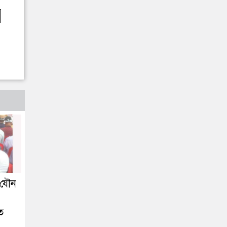
 যৌন
ত