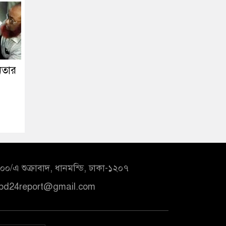
নেতার
০/এ শুক্রাবাদ, ধানমন্ডি, ঢাকা-১২০৭
bd24report@gmail.com