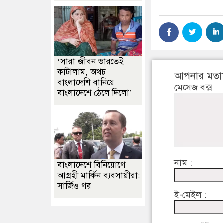
‘সারা জীবন ভারতেই
কাটালাম, অথচ
আপনার মতা
বাংলাদেশি বানিয়ে
মেসেজ বক্স
বাংলাদেশে ঠেলে দিলো’
নাম :
বাংলাদেশে বিনিয়োগে
আগ্রহী মার্কিন ব্যবসায়ীরা:
সার্জিও গর
ই-মেইল :