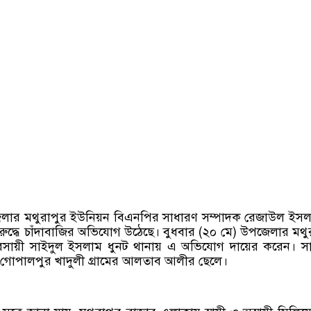
েলার মথুরাপুর ইউনিয়ন বিএনপির সাধারণ সম্পাদক রেজাউল ইস
দ্ধে চাঁদাবাজির অভিযোগ উঠেছে। বুধবার (২০ মে) উপজেলার মথু
যবসায়ী সাইদুল ইসলাম ধুনট থানায় এ অভিযোগ দায়ের করেন। স
োপালপুর খাদুলী গ্রামের আলতাব আলীর ছেলে।