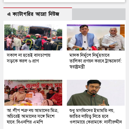
এ ক্যাটাগরির আরো নিউজ
সকাল না হতেই বাসচাপায়
মাদক নির্মূলে নির্মুহভাবে
সড়কে ঝরল ৬ প্রাণ
তালিকা প্রণয়ন করবে ট্রাস্কফোর্স:
স্বরাষ্ট্রমন্ত্রী
আ.লীগ শত্রু নয় আমাদের মিত্র,
শুধু মসজিদের ইমামতি নয়,
অচিরেই আমাদের সঙ্গে মিশে
জাতির দায়িত্ব নিতে হবে
যাবে: বিএনপির এমপি
ওলামায়ে কেরামকে: নাসীরুদ্দীন