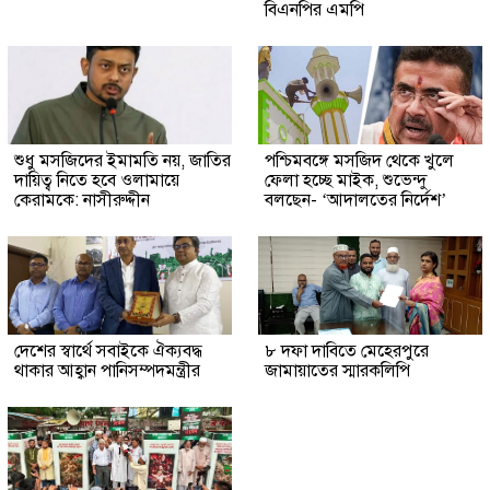
বিএনপির এমপি
শুধু মসজিদের ইমামতি নয়, জাতির
পশ্চিমবঙ্গে মসজিদ থেকে খুলে
দায়িত্ব নিতে হবে ওলামায়ে
ফেলা হচ্ছে মাইক, শুভেন্দু
কেরামকে: নাসীরুদ্দীন
বলছেন- ‘আদালতের নির্দেশ’
দেশের স্বার্থে সবাইকে ঐক্যবদ্ধ
৮ দফা দাবিতে মেহেরপুরে
থাকার আহ্বান পানিসম্পদমন্ত্রীর
জামায়াতের স্মারকলিপি