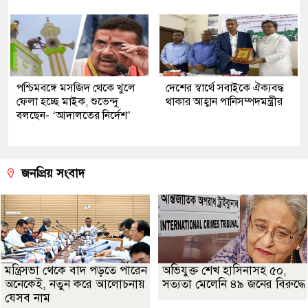
পশ্চিমবঙ্গে মসজিদ থেকে খুলে
দেশের স্বার্থে সবাইকে ঐক্যবদ্ধ
ফেলা হচ্ছে মাইক, শুভেন্দু
থাকার আহ্বান পানিসম্পদমন্ত্রীর
বলছেন- ‘আদালতের নির্দেশ’
জনপ্রিয় সংবাদ
মন্ত্রিসভা থেকে বাদ পড়তে পারেন
অভিযুক্ত শেখ হাসিনাসহ ৫০,
অনেকেই, নতুন করে আলোচনায়
সত্যতা মেলেনি ৪৯ জনের বিরুদ্ধে
যেসব নাম