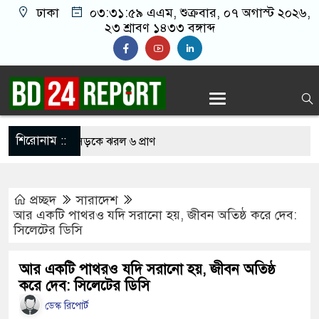
ঢাকা
০৩:৩২:০০ এএম
, শুক্রবার, ০৭ অগাস্ট ২০২৬,
২৩ শ্রাবণ ১৪৩৩ বঙ্গাব্দ
শিরোনাম ::
েই বাসচাপায় সড়কে ঝরল ৬ প্রাণ
্তান হাইকমিশনারের বাসায় আগুন, স্ত্রীসহ আইসিইউতে
প্রচ্ছদ
সারাদেশ
 আজান বন্ধে খুলে নেওয়া হচ্ছে মসজিদের মাইক
আর একটি পাথরও যদি সরানো হয়, জীবন অতিষ্ঠ করে দেব:
সিলেটের ডিসি
নির্মুহভাবে তালিকা প্রণয়ন করবে ট্রাস্কফোর্স: স্বরাষ্ট্রমন্ত্রী
 নয় আমাদের মিত্র, অচিরেই আমাদের সঙ্গে মিশে যাবে:
আর একটি পাথরও যদি সরানো হয়, জীবন অতিষ্ঠ
করে দেব: সিলেটের ডিসি
ি
ডেস্ক রিপোর্ট