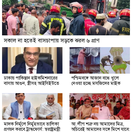
সকাল না হতেই বাসচাপায় সড়কে ঝরল ৬ প্রাণ
ঢাকায় পাকিস্তান হাইকমিশনারের
পশ্চিমবঙ্গে আজান বন্ধে খুলে
বাসায় আগুন, স্ত্রীসহ আইসিইউতে
নেওয়া হচ্ছে মসজিদের মাইক
মাদক নির্মূলে নির্মুহভাবে তালিকা
আ.লীগ শত্রু নয় আমাদের মিত্র,
প্রণয়ন করবে ট্রাস্কফোর্স: স্বরাষ্ট্রমন্ত্রী
অচিরেই আমাদের সঙ্গে মিশে যাবে: