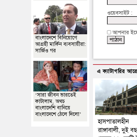
ওয়েবসাইট :
আপনার ইমেইল
বাংলাদেশে বিনিয়োগে
আগ্রহী মার্কিন ব্যবসায়ীরা:
সার্জিও গর
এ ক্যাটাগরির আর
‘সারা জীবন ভারতেই
কাটালাম, অথচ
বাংলাদেশি বানিয়ে
বাংলাদেশে ঠেলে দিলো’
হাসপাতালহীন
রাঙ্গাবালী, দুই 