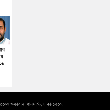
িনার
ায়
তে
০/এ শুক্রাবাদ, ধানমন্ডি, ঢাকা-১২০৭