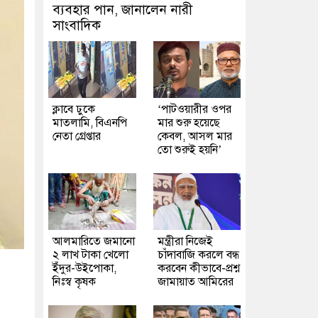
ব্যবহার পান, জানালেন নারী
সাংবাদিক
ক্লাবে ঢুকে
‘পাটওয়ারীর ওপর
মাতলামি, বিএনপি
মার শুরু হয়েছে
নেতা গ্রেপ্তার
কেবল, আসল মার
তো শুরুই হয়নি’
আলমারিতে জমানো
মন্ত্রীরা নিজেই
২ লাখ টাকা খেলো
চাঁদাবাজি করলে বন্ধ
ইঁদুর-উইপোকা,
করবেন কীভাবে-প্রশ্ন
নিঃস্ব কৃষক
জামায়াত আমিরের