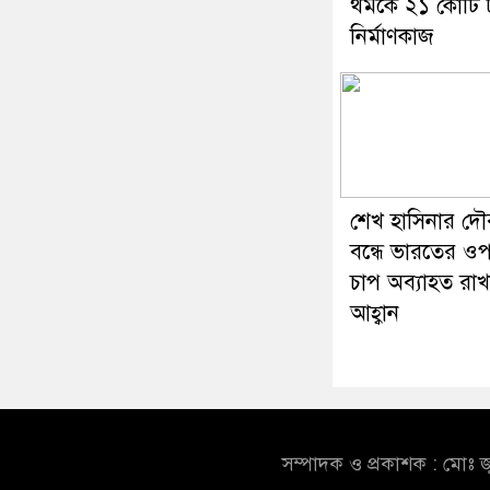
থমকে ২১ কোটি 
নির্মাণকাজ
শেখ হাসিনার দৌরা
বন্ধে ভারতের ও
চাপ অব্যাহত রাখ
আহ্বান
সম্পাদক ও প্রকাশক : মোঃ জ