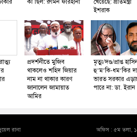
টাকার
কী ছিল: রুমিন ফারহানা
খেয়েছে: প্রতিমন্ত্রী
ইশরাক
ত্ম্য
প্রদর্শনীতে মুজিব
মৃত্যু/দণ্ড/প্রাপ্ত হাস
পর
থাকলেও শহিদ জিয়ার
হু’ম’কি-ধম’কির দ
ার
নাম না থাকার কারণ
ভারত সরকার এড়া
জানালেন জামায়াত
পারে না: ডা. ইরান
আমির
ুয়েল রানা
অফিস : ৫ম তলা, ১০