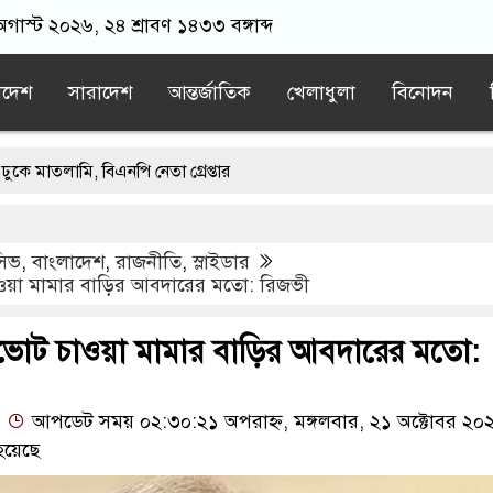
গাস্ট ২০২৬, ২৪ শ্রাবণ ১৪৩৩ বঙ্গাব্দ
াদেশ
সারাদেশ
আন্তর্জাতিক
খেলাধুলা
বিনোদন
, বিএনপি নেতা গ্রেপ্তার
 লাখ টাকা খেলো ইঁদুর-উইপোকা, নিঃস্ব কৃষক
ুসিভ
,
বাংলাদেশ
,
রাজনীতি
,
স্লাইডার
’, মুসলিম দেশগুলোকে তাদের বিরুদ্ধে ঐক্যবদ্ধ হতে হবে: পাকিস্তানের প্রতিরক্ষা
াওয়া মামার বাড়ির আবদারের মতো: রিজভী
লানি খাতের বেসরকারীকরণ লুটপাটের নতুন লাইসেন্স: জামায়াত সেক্রেটারি
ণভোট চাওয়া মামার বাড়ির আবদারের মতো:
ত্থান কারো পৈতৃক সম্পত্তি নয়: ইশরাক হোসেন
আপডেট সময় ০২:৩০:২১ অপরাহ্ন, মঙ্গলবার, ২১ অক্টোবর ২০
হয়েছে