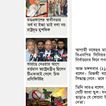
মতপ্রকাশের স্বাধীনতার
অর্থ যা ইচ্ছা তাই বলা নয়:
রাষ্ট্রদূত মুশফিক
আগামী নভেম্বর ম
বিএনপির সিনিয়র
নির্বাচনের দিনে 
ভারতে নেওয়ার আগে
আজ মঙ্গলবার (২১
বর্তমান স্বরাষ্ট্রমন্ত্রীও ছিলেন
বলেন। রিজভী বলে
টিএফআই সেলে: চিফ
সিদ্ধান্ত নেবে। ত
প্রসিকিউটর
তিনি আরও বলেন, শিক
সেটি ভাবা ভুল। সব
ছাড়াও যে কোনো উস
নেতা।