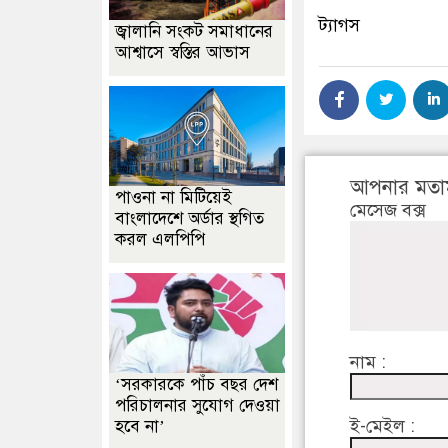
ট্যাগস
জ্বালানি সংকট সমাধানের
আশ্বাসে স্বস্তির আভাস
আপনার মতা
পাওনা না মিটিয়েই
মেসেজ বক্স
বাংলাদেশে অর্ডার স্থগিত
করল এলপিপি
নাম :
‘সরকারকে পাঁচ বছর দেশ
পরিচালনার সুযোগ দেওয়া
ই-মেইল :
হবে না’