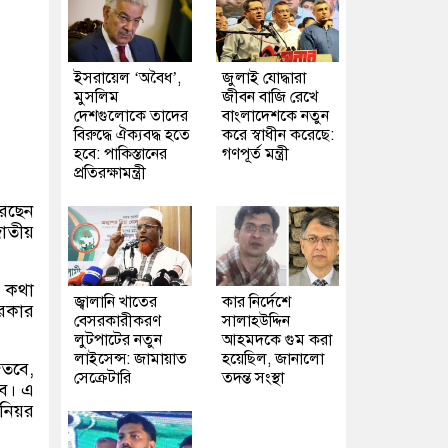
ইসরায়েল ‘অবৈধ’,
জুলাই যোদ্ধারা
মুসলিম
জীবন বাজি রেখে
দেশগুলোকে তাদের
বাংলাদেশকে নতুন
বিরুদ্ধে ঐক্যবদ্ধ হতে
করে স্বাধীন করেছে:
হবে: পাকিস্তানের
গণপূর্ত মন্ত্রী
প্রতিরক্ষামন্ত্রী
রেছেন
াতীয়
ব কথা
জ্বালানি খাতের
কার নির্দেশে
সরকার
বেসরকারীকরণ
সালাহউদ্দিন
লুটপাটের নতুন
আহমদকে গুম করা
লাইসেন্স: জামায়াত
হয়েছিল, জানালো
িতবে,
সেক্রেটারি
তদন্ত সংস্থা
বে। এ
িনিয়র