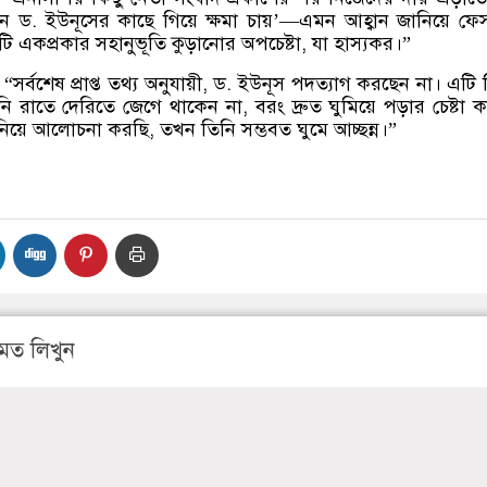
 ড. ইউনূসের কাছে গিয়ে ক্ষমা চায়’—এমন আহ্বান জানিয়ে ফে
ি একপ্রকার সহানুভূতি কুড়ানোর অপচেষ্টা, যা হাস্যকর।”
 “সর্বশেষ প্রাপ্ত তথ্য অনুযায়ী, ড. ইউনূস পদত্যাগ করছেন না। এটি
 রাতে দেরিতে জেগে থাকেন না, বরং দ্রুত ঘুমিয়ে পড়ার চেষ্টা 
য়ে আলোচনা করছি, তখন তিনি সম্ভবত ঘুমে আচ্ছন্ন।”
মত লিখুন