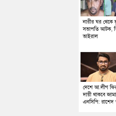
নারীর ঘর থেকে 
সভাপতি আটক, 
ভাইরাল
দেশে আ.লীগ ফি
দায়ী থাকবে জাম
এনসিপি: রাশেদ খ