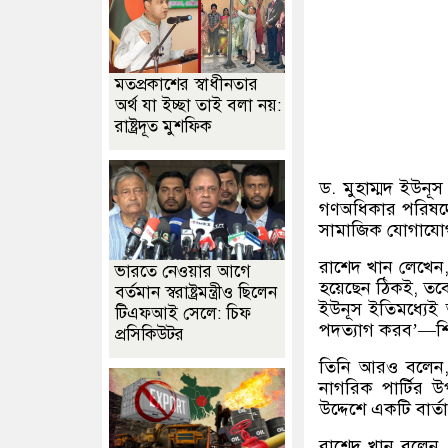
মতপ্রকাশের স্বাধীনতার
অর্থ যা ইচ্ছা তাই বলা নয়:
রাষ্ট্রদূত মুশফিক
ড. মুহাম্মদ ইউনূস
গণঅধিকার পরিষদের
সামাজিক যোগাযোগম
রাশেদ খান লেখেন,
ভারতে নেওয়ার আগে
হয়েছেন ঠিকই, তবে ত
বর্তমান স্বরাষ্ট্রমন্ত্রীও ছিলেন
ইউনূস ইতিমধ্যেই
টিএফআই সেলে: চিফ
পদত্যাগ করব’—শির
প্রসিকিউটর
তিনি আরও বলেন, 
নাগরিক পার্টির উপ
উদ্দেশে একটি বার্
রাশেদ খান বলেন,