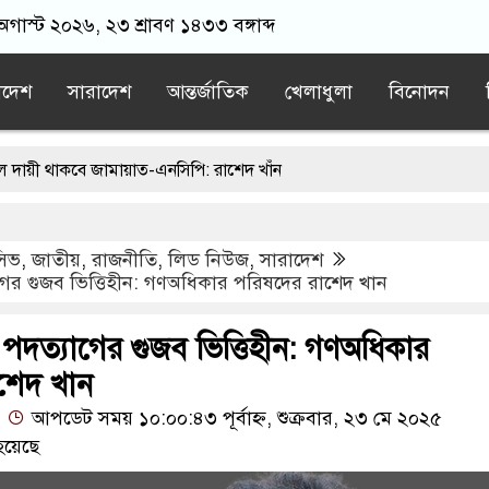
 অগাস্ট ২০২৬, ২৩ শ্রাবণ ১৪৩৩ বঙ্গাব্দ
াদেশ
সারাদেশ
আন্তর্জাতিক
খেলাধুলা
বিনোদন
 জামায়াত-এনসিপি: রাশেদ খাঁন
রলে দায়ী থাকবে জামায়াত-এনসিপি: রাশেদ খাঁন
ুসিভ
,
জাতীয়
,
রাজনীতি
,
লিড নিউজ
,
সারাদেশ
্ত দেশে হামলা চালাতে পারে রাশিয়া
গের গুজব ভিত্তিহীন: গণঅধিকার পরিষদের রাশেদ খান
থায় বোতল ছুঁড়লো কে, ভিডিওতে কী আছে?
পদত্যাগের গুজব ভিত্তিহীন: গণঅধিকার
এনসিপির মব সৃষ্টির সুযোগ নিতে পারে আওয়ামী লীগ: রাশেদ খাঁন
শেদ খান
আপডেট সময় ১০:০০:৪৩ পূর্বাহ্ন, শুক্রবার, ২৩ মে ২০২৫
হয়েছে