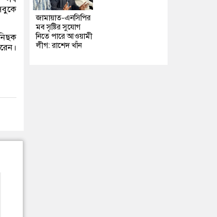
সবুকে
জামায়াত-এনসিপির
মব সৃষ্টির সুযোগ
নিতে পারে আওয়ামী
 নিছক
লীগ: রাশেদ খাঁন
করেন।