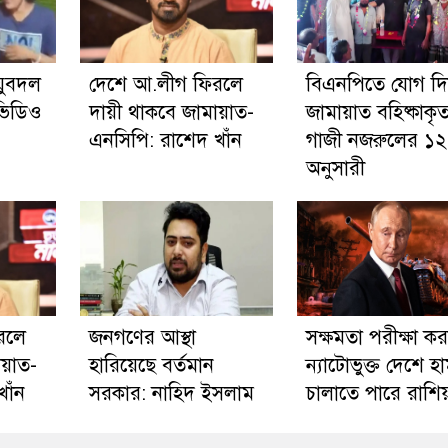
যুবদল
দেশে আ.লীগ ফিরলে
বিএনপিতে যোগ দ
ভিডিও
দায়ী থাকবে জামায়াত-
জামায়াত বহিষ্কাকৃ
এনসিপি: রাশেদ খাঁন
গাজী নজরুলের ১২
অনুসারী
রলে
জনগণের আস্থা
সক্ষমতা পরীক্ষা ক
ায়াত-
হারিয়েছে বর্তমান
ন্যাটোভুক্ত দেশে হ
াঁন
সরকার: নাহিদ ইসলাম
চালাতে পারে রাশি