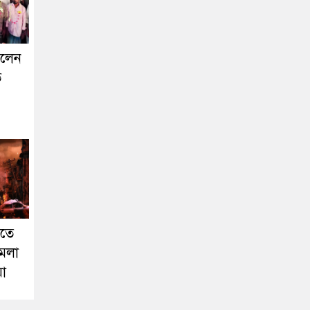
িলেন
ত
রতে
ামলা
য়া