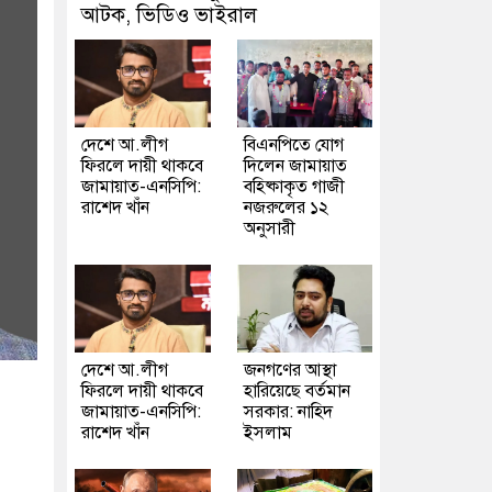
আটক, ভিডিও ভাইরাল
দেশে আ.লীগ
বিএনপিতে যোগ
ফিরলে দায়ী থাকবে
দিলেন জামায়াত
জামায়াত-এনসিপি:
বহিষ্কাকৃত গাজী
রাশেদ খাঁন
নজরুলের ১২
অনুসারী
দেশে আ.লীগ
জনগণের আস্থা
ফিরলে দায়ী থাকবে
হারিয়েছে বর্তমান
জামায়াত-এনসিপি:
সরকার: নাহিদ
রাশেদ খাঁন
ইসলাম