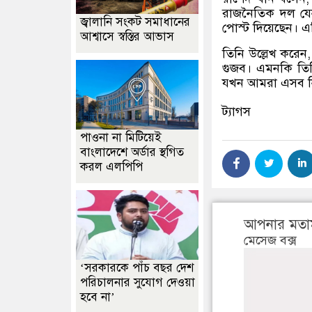
রাজনৈতিক দল যেন
জ্বালানি সংকট সমাধানের
পোস্ট দিয়েছেন। এট
আশ্বাসে স্বস্তির আভাস
তিনি উল্লেখ করেন,
গুজব। এমনকি তিনি
যখন আমরা এসব নি
ট্যাগস
পাওনা না মিটিয়েই
বাংলাদেশে অর্ডার স্থগিত
করল এলপিপি
আপনার মতা
মেসেজ বক্স
‘সরকারকে পাঁচ বছর দেশ
পরিচালনার সুযোগ দেওয়া
হবে না’