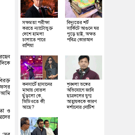
সক্ষমতা পরীক্ষা
বিদ্যুতের শর্ট
করতে ন্যাটোভুক্ত
সার্কিটে আগুনে ঘর
দেশে হামলা
পুড়ে ছাই, অক্ষত
চালাতে পারে
পবিত্র কোরআন
রাশিয়া
রেছেন
 দিকে
িরক্ত
কনসার্টে হাসানের
শৃঙ্খলা ভঙ্গের
রফেসর
মাথায় বোতল
অভিযোগে জাবি
ে আমি
ছুঁড়লো কে,
ছাত্রদলের যুগ্ম
ভিডিওতে কী
আহ্বায়ককে কারণ
আছে?
দর্শানোর নোটিশ
েতা ও
্রদের
ে ‘সব