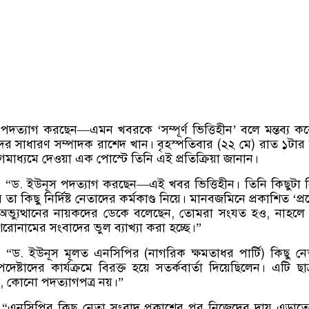
 পদত্যাগ করছেন—এমন খবরকে ‘সম্পূর্ণ ভিত্তিহীন’ বলে মন্তব্য ক
 সাধারণ সম্পাদক রাশেদ খান। বৃহস্পতিবার (২২ মে) রাত ১টার
াধ্যমে দেওয়া এক পোস্টে তিনি এই প্রতিক্রিয়া জানান।
 “ড. ইউনূস পদত্যাগ করছেন—এই খবর ভিত্তিহীন। তিনি কিছুটা ব
া কিছু নির্দিষ্ট নেতাদের কর্মকাণ্ড নিয়ে। মানবজমিনে প্রকাশিত ‘প্
 অভ্যুত্থানের নায়কদের ডেকে বলেছেন, তোমরা সংযত হও, নাহল
োনামের সংবাদের ভুল ব্যাখ্যা করা হচ্ছে।”
“ড. ইউনূস মূলত এনসিপির (নাগরিক ক্ষমতাধর পার্টি) কিছু ন
দেষ্টাদের কার্যক্রমে বিরক্ত হয়ে সতর্কবার্তা দিয়েছিলেন। এটি ছাত
তা, কোনো পদত্যাগপত্র নয়।”
 “এনসিপির কিছু নেতা সংবাদ প্রকাশের পর নিজেদের দায় এড়াত