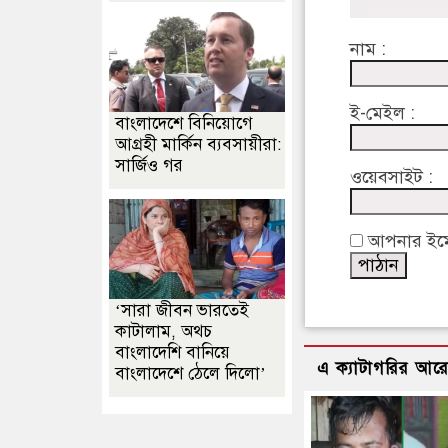
নাম :
ই-মেইল :
বাংলাদেশে বিনিয়োগে
আগ্রহী মার্কিন ব্যবসায়ীরা:
সার্জিও গর
ওয়েবসাইট :
আপনার ইমেইল
‘সারা জীবন ভারতেই
কাটালাম, অথচ
বাংলাদেশি বানিয়ে
এ ক্যাটাগরির আর
বাংলাদেশে ঠেলে দিলো’