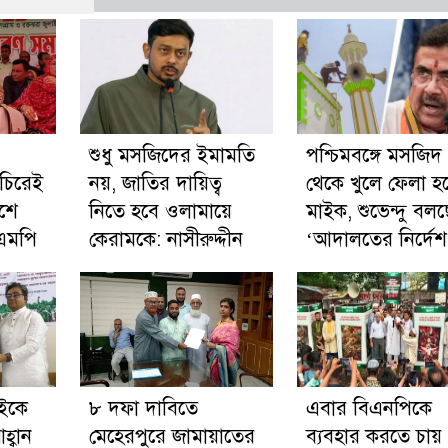
শুধু মসজিদের ইমামতি
পশ্চিমবঙ্গে মসজিদ
অচিরেই
নয়, জাতির দায়িত্ব
থেকে খুলে ফেলা হচ
িশে
নিতে হবে ওলামায়ে
মাইক, শুভেন্দু বল
 এমপি
কেরামকে: নাসীরুদ্দীন
‘আদালতের নির্দেশ
াইকে
৮ দফা দাবিতে
এবার বিএনপিকে
হ্বান
মেহেরপুরে জামায়াতের
ব্যবহার করতে চায়