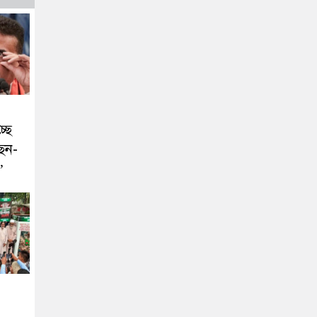
্ছে
ছেন-
’