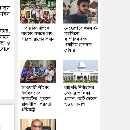
জাতুল
সমাঈল
এবার বিএনপিকে
মেহেরপুরে অনলাইন
িচার,
ব্যবহার করতে চায়
ক্যাসিনো
হ্বান
ভারত: রাশেদ প্রধান
মাস্টারমাইন্ড
নতা ও
ওয়াসিম হালদার
িরোধে
গ্রেপ্তার
আওয়ামী লীগের
রাষ্ট্রপতি নির্বাচনের
‘জঙ্গিবাদের
ভোটার তালিকা
ন্যারেটিভ’ পুরনো
প্রকাশ, ভোট দেবেন
রাজনীতি : পররাষ্ট্র
৩৪৯ এমপি
প্রতিমন্ত্রী