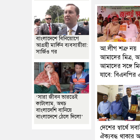
বাংলাদেশে বিনিয়োগে
আগ্রহী মার্কিন ব্যবসায়ীরা:
আ.লীগ শত্রু নয়
সার্জিও গর
আমাদের মিত্র, 
আমাদের সঙ্গে ম
যাবে: বিএনপির
‘সারা জীবন ভারতেই
কাটালাম, অথচ
বাংলাদেশি বানিয়ে
বাংলাদেশে ঠেলে দিলো’
দেশের স্বার্থে সব
ঐক্যবদ্ধ থাকার আ