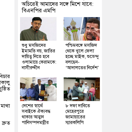
অচিরেই আমাদের সঙ্গে মিশে যাবে:
বিএনপির এমপি
শুধু মসজিদের
পশ্চিমবঙ্গে মসজিদ
ইমামতি নয়, জাতির
থেকে খুলে ফেলা
দায়িত্ব নিতে হবে
হচ্ছে মাইক, শুভেন্দু
ওলামায়ে কেরামকে:
বলছেন-
নাসীরুদ্দীন
‘আদালতের নির্দেশ’
বিচার
াকালু
ষ্ঠিত
 মাথা
দেশের স্বার্থে
৮ দফা দাবিতে
সবাইকে ঐক্যবদ্ধ
মেহেরপুরে
থাকার আহ্বান
জামায়াতের
দ্রুত
পানিসম্পদমন্ত্রীর
স্মারকলিপি