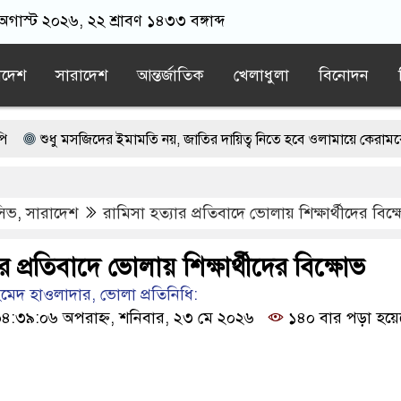
 অগাস্ট ২০২৬, ২২ শ্রাবণ ১৪৩৩ বঙ্গাব্দ
াদেশ
সারাদেশ
আন্তর্জাতিক
খেলাধুলা
বিনোদন
ু মসজিদের ইমামতি নয়, জাতির দায়িত্ব নিতে হবে ওলামায়ে কেরামকে: নাসীরুদ্দ
েশের স্বার্থে সবাইকে ঐক্যবদ্ধ থাকার আহ্বান পানিসম্পদমন্ত্রীর
ুসিভ
,
সারাদেশ
রামিসা হত্যার প্রতিবাদে ভোলায় শিক্ষার্থীদের বিক্
ভারত: রাশেদ প্রধান
মেহেরপুরে অনলাইন ক্যাসিনো মাস্টারমাইন্ড ওয়াসিম 
নির্বাচনের ভোটার তালিকা প্রকাশ, ভোট দেবেন ৩৪৯ এমপি
র প্রতিবাদে ভোলায় শিক্ষার্থীদের বিক্ষোভ
েদ হাওলাদার, ভোলা প্রতিনিধি:
:৩৯:০৬ অপরাহ্ন, শনিবার, ২৩ মে ২০২৬
১৪০ বার পড়া হয়ে