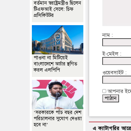
বর্তমান স্বরাষ্ট্রমন্ত্রীও ছিলেন
টিএফআই সেলে: চিফ
প্রসিকিউটর
নাম :
ই-মেইল :
পাওনা না মিটিয়েই
বাংলাদেশে অর্ডার স্থগিত
করল এলপিপি
ওয়েবসাইট :
আপনার ইমেইল
‘সরকারকে পাঁচ বছর দেশ
পরিচালনার সুযোগ দেওয়া
হবে না’
এ ক্যাটাগরির আর