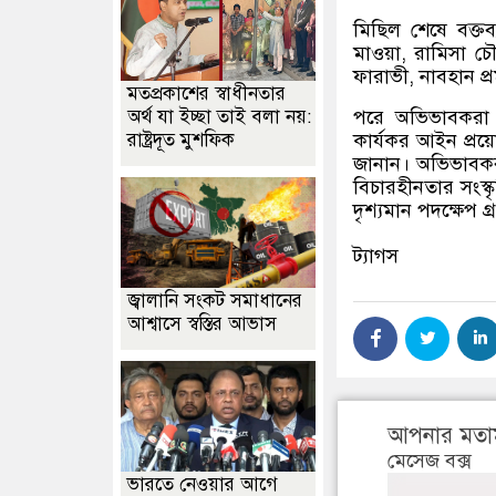
মিছিল শেষে বক্তব্
মাওয়া, রামিসা চ
ফারাভী, নাবহান প্রম
মতপ্রকাশের স্বাধীনতার
অর্থ যা ইচ্ছা তাই বলা নয়:
পরে অভিভাবকরা তা
রাষ্ট্রদূত মুশফিক
কার্যকর আইন প্রয়
জানান। অভিভাবকরা
বিচারহীনতার সংস্
দৃশ্যমান পদক্ষেপ গ
ট্যাগস
জ্বালানি সংকট সমাধানের
আশ্বাসে স্বস্তির আভাস
আপনার মতা
মেসেজ বক্স
ভারতে নেওয়ার আগে