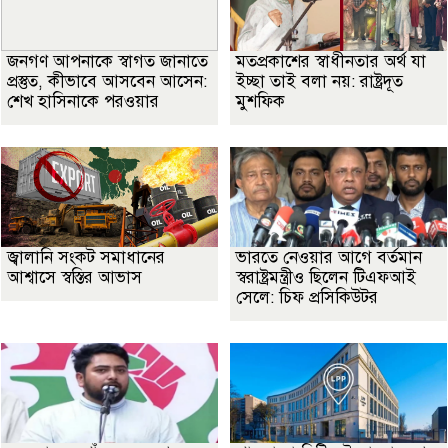
জনগণ আপনাকে স্বাগত জানাতে
মতপ্রকাশের স্বাধীনতার অর্থ যা
প্রস্তুত, কীভাবে আসবেন আসেন:
ইচ্ছা তাই বলা নয়: রাষ্ট্রদূত
শেখ হাসিনাকে পরওয়ার
মুশফিক
জ্বালানি সংকট সমাধানের
ভারতে নেওয়ার আগে বর্তমান
আশ্বাসে স্বস্তির আভাস
স্বরাষ্ট্রমন্ত্রীও ছিলেন টিএফআই
সেলে: চিফ প্রসিকিউটর