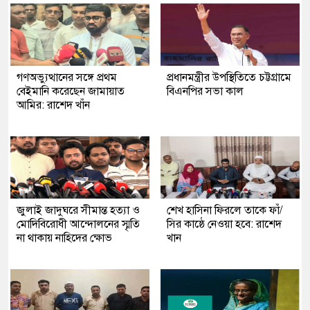
গণঅভ্যুত্থানের সঙ্গে প্রথম
প্রধানমন্ত্রীর উপস্থিতিতে চট্টগ্রামে
বেইমানি করেছেন জামায়াত
বিএনপির সভা কাল
আমির: রাশেদ খাঁন
জুলাই জাদুঘরে সীমান্ত হত্যা ও
শেখ হাসিনা ফিরলে তাকে ফাঁ/
মোদিবিরোধী আন্দোলনের স্মৃতি
সির কাষ্ঠে নেওয়া হবে: রাশেদ
না থাকায় নাহিদের ক্ষোভ
খান