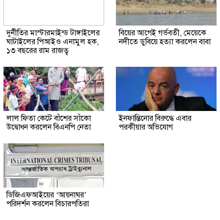
দুর্নীতির মাস্টারমাইন্ড টাঙ্গাইলের
বিয়ের আগেই গর্ভবতী, মেয়েকে
ঘাটাইলের পিআইও এনামুল হক,
নদীতে ডুবিয়ে হত্যা করলেন বাবা
১৩ বছরের রাম রাজত্ব
লাল ফিতা কেটে বাঁশের সাঁকো
ইনফান্তিনোর বিরুদ্ধে এবার
উদ্বোধন করলেন বিএনপি নেতা
পরকীয়ার অভিযোগ
ডিজিএফআইয়ের ‘আয়নাঘর’
পরিদর্শন করলেন বিচারপতিরা