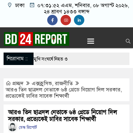
ঢাকা
০৭:৩১:৫৩ এএম
, শনিবার, ০৮ অগাস্ট ২০২৬,
২৪ শ্রাবণ ১৪৩৩ বঙ্গাব্দ
শিরোনাম ::
নছিমনের মুখোমুখি সংঘর্ষে নিহত ৩
কে আয়নাঘরে রাখার অনেক তথ্য-প্রমাণ পাওয়া গেছে :
প্রচ্ছদ
এক্সক্লুসিভ
,
রাজনীতি
আরও তিন ছাত্রদল নেতাকে ৬ষ্ঠ গ্রেডে নিয়োগ দিল সরকার,
প্রত্যেকেই ঢাবির সাবেক শিক্ষার্থী
 সাগরে ভাসছে মার্কিন রণতরি, জবাব চায় ২০০ পরিবার
র মৃত্যুতে জামায়াত আমিরের আবেগঘন বার্তা
আরও তিন ছাত্রদল নেতাকে ৬ষ্ঠ গ্রেডে নিয়োগ দিল
সরকার, প্রত্যেকেই ঢাবির সাবেক শিক্ষার্থী
টে বাঁশের সাঁকো উদ্বোধন করলেন বিএনপি নেতা
ডেস্ক রিপোর্ট