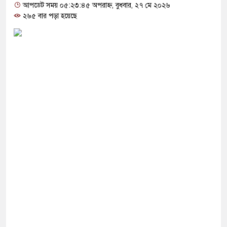
াস্টারমাইন্ড টাঙ্গাইলের ঘাটাইলের পিআইও এনামুল হক,
আপডেট সময় ০৫:২৩:৪৫ অপরাহ্ন, বুধবার, ২৭ মে ২০২৬
২৬৫ বার পড়া হয়েছে
রাজত্ব
গর্ভবতী, মেয়েকে নদীতে ডুবিয়ে হত্যা করলেন বাবা
টে বাঁশের সাঁকো উদ্বোধন করলেন বিএনপি নেতা
 বিরুদ্ধে এবার পরকীয়ার অভিযোগ
র ‘আয়নাঘর’ পরিদর্শন করলেন বিচারপতিরা