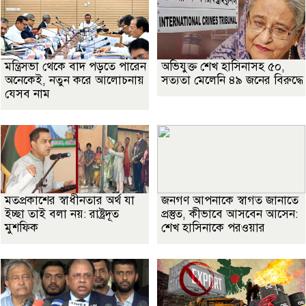
মন্ত্রিসভা থেকে বাদ পড়তে পারেন
অভিযুক্ত শেখ হাসিনাসহ ৫০,
অনেকেই, নতুন করে আলোচনায়
সত্যতা মেলেনি ৪৯ জনের বিরুদ্ধে
যেসব নাম
মতপ্রকাশের স্বাধীনতার অর্থ যা
জনগণ আপনাকে স্বাগত জানাতে
ইচ্ছা তাই বলা নয়: রাষ্ট্রদূত
প্রস্তুত, কীভাবে আসবেন আসেন:
মুশফিক
শেখ হাসিনাকে পরওয়ার