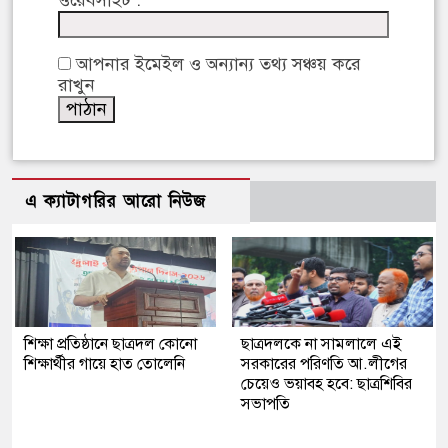
ওয়েবসাইট :
আপনার ইমেইল ও অন্যান্য তথ্য সঞ্চয় করে
রাখুন
এ ক্যাটাগরির আরো নিউজ
শিক্ষা প্রতিষ্ঠানে ছাত্রদল কোনো
ছাত্রদলকে না সামলালে এই
শিক্ষার্থীর গায়ে হাত তোলেনি
সরকারের পরিণতি আ.লীগের
চেয়েও ভয়াবহ হবে: ছাত্রশিবির
সভাপতি