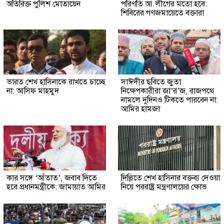
অতিরিক্ত পুলিশ মোতায়েন
পরিণতি আ.লীগের মতো হবে:
শিবিরের গণজমায়েতে বক্তারা
ভারত শেখ হাসিনাকে রাখতে চাচ্ছে
সাঈদীর ছবিতে জুতা
না: আসিফ মাহমুদ
নিক্ষেপকারীরা জা’র’জ, রাজপথে
নামলে দুদিনও টিকতে পারবেন না:
আমির হামজা
কার সঙ্গে ‘আঁতাত’, জবাব দিতে
দিল্লিতে শেখ হাসিনার বক্তব্য দেওয়া
হবে প্রধানমন্ত্রীকে: জামায়াত আমির
নিয়ে পররাষ্ট্র মন্ত্রণালয়ের ক্ষোভ