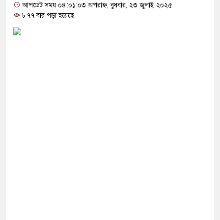
ে জুতা নিক্ষেপকারীরা জা’র’জ, রাজপথে নামলে
আপডেট সময় ০৪:০১:০৩ অপরাহ্ন, বুধবার, ২৩ জুলাই ২০২৫
৮৭৭ বার পড়া হয়েছে
পারবেন না: আমির হামজা
ঁতাত’, জবাব দিতে হবে প্রধানমন্ত্রীকে: জামায়াত আমির
হাসিনার বক্তব্য দেওয়া নিয়ে পররাষ্ট্র মন্ত্রণালয়ের ক্ষোভ
মুক্তির দাবিতে বিক্ষোভ
িয়ে প্রতারণা করলে পরিণতি ভালো হবে না: ফয়জুল
ক গ্রুপের বিরোধিতা করলেই আপনাকে নাই করে দিবে: