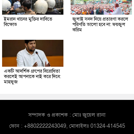
ইমরান খানের মুক্তির দাবিতে
জুলাই সনদ নিয়ে প্রতারণা করলে
বিক্ষোভ
পরিণতি ভালো হবে না: ফয়জুল
করিম
একটি আদর্শিক গ্রুপের বিরোধিতা
করলেই আপনাকে নাই করে দিবে:
মাহফুজ
সম্পাদক ও প্রকাশক : মোঃ জুয়েল রানা
ফোন : +8802222243049, মোবাইলঃ 01324-414545