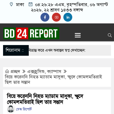
ঢাকা
০৪:২৬:২৯ এএম
, বৃহস্পতিবার, ০৬ অগাস্ট
২০২৬, ২২ শ্রাবণ ১৪৩৩ বঙ্গাব্দ
শিরোনাম ::
র্লজ্জ, দলকে বিভ্রান্ত করে এখন অবাস্তব স্বপ্ন দেখাচ্ছেন:
প্রচ্ছদ
এক্সক্লুসিভ
,
ক্যাম্পাস
াকিবের বাড়িতে অতিরিক্ত পুলিশ মোতায়েন
বিয়ে করেননি নিহত ম্যাডাম মাসুকা, ক্ষুদে কোমলমতিরাই
ছিল তার সন্তান
না সামলালে বিএনপির পরিণতি আ.লীগের মতো হবে:
েতে বক্তারা
বিয়ে করেননি নিহত ম্যাডাম মাসুকা, ক্ষুদে
কোমলমতিরাই ছিল তার সন্তান
সিনাকে রাখতে চাচ্ছে না: আসিফ মাহমুদ
ডেস্ক রিপোর্ট