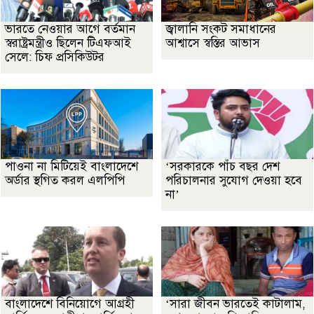
ভারতে নেওয়ার আগে বর্তমান
জ্বালানি সংকট সমাধানের
স্বরাষ্ট্রমন্ত্রীও ছিলেন টিএফআই
আশ্বাসে স্বস্তির আভাস
সেলে: চিফ প্রসিকিউটর
পাওনা না মিটিয়েই বাংলাদেশে
‘সরকারকে পাঁচ বছর দেশ
অর্ডার স্থগিত করল এলপিপি
পরিচালনার সুযোগ দেওয়া হবে
না’
বাংলাদেশে বিনিয়োগে আগ্রহী
‘সারা জীবন ভারতেই কাটালাম,