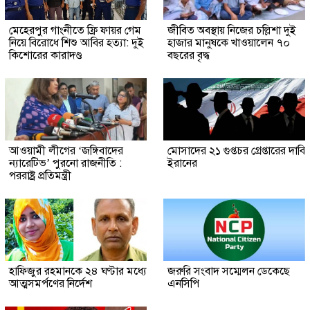
মেহেরপুর গাংনীতে ফ্রি ফায়র গেম
জীবিত অবস্থায় নিজের চল্লিশা দুই
নিয়ে বিরোধে শিশু আবির হত্যা: দুই
হাজার মানুষকে খাওয়ালেন ৭০
কিশোরের কারাদণ্ড
বছরের বৃদ্ধ
আওয়ামী লীগের ‘জঙ্গিবাদের
মোসাদের ২১ গুপ্তচর গ্রেপ্তারের দাবি
ন্যারেটিভ’ পুরনো রাজনীতি :
ইরানের
পররাষ্ট্র প্রতিমন্ত্রী
হাফিজুর রহমানকে ২৪ ঘণ্টার মধ্যে
জরুরি সংবাদ সম্মেলন ডেকেছে
আত্মসমর্পণের নির্দেশ
এনসিপি