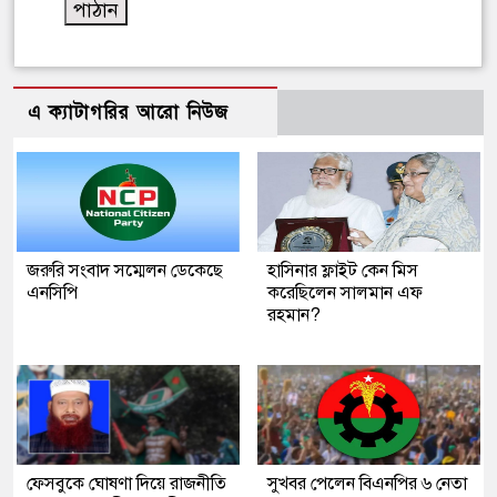
এ ক্যাটাগরির আরো নিউজ
জরুরি সংবাদ সম্মেলন ডেকেছে
হাসিনার ফ্লাইট কেন মিস
এনসিপি
করেছিলেন সালমান এফ
রহমান?
ফেসবুকে ঘোষণা দিয়ে রাজনীতি
সুখবর পেলেন বিএনপির ৬ নেতা