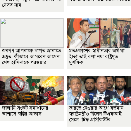
যেসব নাম
জনগণ আপনাকে স্বাগত জানাতে
মতপ্রকাশের স্বাধীনতার অর্থ যা
প্রস্তুত, কীভাবে আসবেন আসেন:
ইচ্ছা তাই বলা নয়: রাষ্ট্রদূত
শেখ হাসিনাকে পরওয়ার
মুশফিক
জ্বালানি সংকট সমাধানের
ভারতে নেওয়ার আগে বর্তমান
আশ্বাসে স্বস্তির আভাস
স্বরাষ্ট্রমন্ত্রীও ছিলেন টিএফআই
সেলে: চিফ প্রসিকিউটর