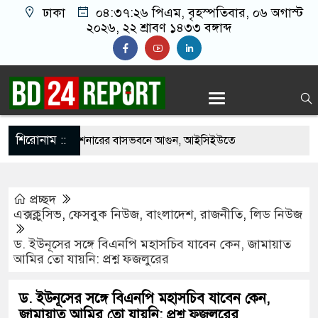
ঢাকা
০৪:৩৭:২৭ পিএম
, বৃহস্পতিবার, ০৬ অগাস্ট
২০২৬, ২২ শ্রাবণ ১৪৩৩ বঙ্গাব্দ
শিরোনাম ::
পাকিস্তানি হাইকমিশনারের বাসভবনে আগুন, আইসিইউতে
প্রচ্ছদ
ত্যাচেষ্টা মামলায় গ্রেপ্তার মডেল সিমু
এক্সক্লুসিভ
,
ফেসবুক নিউজ
,
বাংলাদেশ
,
রাজনীতি
,
লিড নিউজ
হচ্ছে র‍্যাব, আসছে নতুন বাহিনী ‘স্পেশাল রেসপন্স
ড. ইউনূসের সঙ্গে বিএনপি মহাসচিব যাবেন কেন, জামায়াত
আমির তো যায়নি: প্রশ্ন ফজলুরের
নীতে ফ্রি ফায়র গেম নিয়ে বিরোধে শিশু আবির হত্যা: দুই
ড. ইউনূসের সঙ্গে বিএনপি মহাসচিব যাবেন কেন,
জামায়াত আমির তো যায়নি: প্রশ্ন ফজলুরের