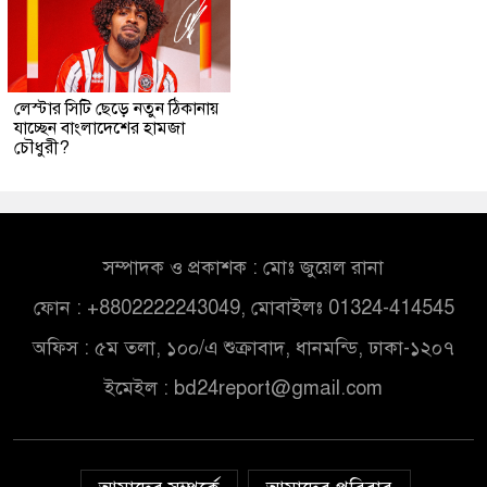
লেস্টার সিটি ছেড়ে নতুন ঠিকানায়
যাচ্ছেন বাংলাদেশের হামজা
চৌধুরী?
সম্পাদক ও প্রকাশক : মোঃ জুয়েল রানা
ফোন : +8802222243049, মোবাইলঃ 01324-414545
অফিস : ৫ম তলা, ১০০/এ শুক্রাবাদ, ধানমন্ডি, ঢাকা-১২০৭
ইমেইল :
bd24report@gmail.com