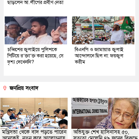
ছাড়লেন আ.লীগের প্রবীণ নেতা
চব্বিশের জুলাইয়ে পুলিশকে
বিএনপি ও জামায়াত জুলাই
পিটিয়ে র’ক্তা’ক্ত করা হয়েছে, সে
আন্দোলনে ছিল না: ফয়জুল
দৃশ্য দেখেননি?
করীম
জনপ্রিয় সংবাদ
মন্ত্রিসভা থেকে বাদ পড়তে পারেন
অভিযুক্ত শেখ হাসিনাসহ ৫০,
অনেকেই, নতুন করে আলোচনায়
সত্যতা মেলেনি ৪৯ জনের বিরুদ্ধে