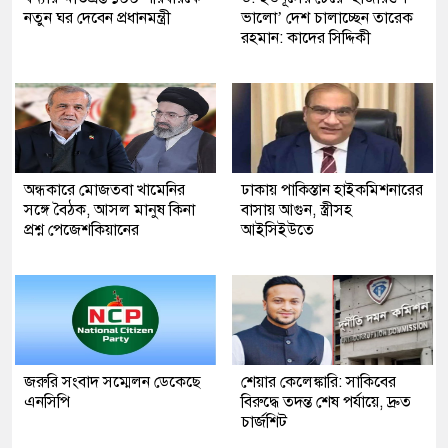
নতুন ঘর দেবেন প্রধানমন্ত্রী
ভালো’ দেশ চালাচ্ছেন তারেক
রহমান: কাদের সিদ্দিকী
অন্ধকারে মোজতবা খামেনির
ঢাকায় পাকিস্তান হাইকমিশনারের
সঙ্গে বৈঠক, আসল মানুষ কিনা
বাসায় আগুন, স্ত্রীসহ
প্রশ্ন পেজেশকিয়ানের
আইসিইউতে
জরুরি সংবাদ সম্মেলন ডেকেছে
শেয়ার কেলেঙ্কারি: সাকিবের
এনসিপি
বিরুদ্ধে তদন্ত শেষ পর্যায়ে, দ্রুত
চার্জশিট