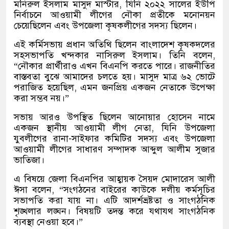
মনিরুল ইসলাম মাসুদ মাস্টার, যিনি ২০২২ সালের ইউপি
নির্বাচনে আওয়ামী লীগের নৌকা প্রতীকে মনোনয়ন
চেয়েছিলেন এবং উপজেলা কৃষকলীগের সদস্য ছিলেন।
এই কর্মিসভায় প্রধান অতিথি ছিলেন বাংলাদেশ কৃষকদলের
সহসভাপতি খন্দকার নাসিরুল ইসলাম। তিনি বলেন,
“নৌকার প্রার্থীরাও এখন বিএনপি করতে পারে। রাজনীতির
বাস্তবতা বুঝে আমাদের চলতে হয়। মাসুদ মাত্র ৬২ ভোটে
পরাজিত হয়েছিল, এমন জনপ্রিয় একজন নেতাকে উপেক্ষা
করা সম্ভব নয়।”
সভায় আরও উপস্থিত ছিলেন আনোয়ার হোসেন নামে
একজন স্থানীয় আওয়ামী লীগ নেতা, যিনি উপজেলা
যুবলীগের রানা-সাইফার কমিটির সদস্য এবং উপজেলা
আওয়ামী লীগের সাধারণ সম্পাদক আব্দুল আলীম সুজার
ভাতিজা।
এ বিষয়ে জেলা বিএনপির আহ্বায়ক সৈয়দ মোদারেস আলী
ঈসা বলেন, “সংগঠনের বাইরের কাউকে দলীয় কর্মসূচির
সভাপতি করা যায় না। এটি আদর্শভ্রষ্টতা ও সাংগঠনিক
শৃঙ্খলার লঙ্ঘন। বিষয়টি তদন্ত করে যথাযথ সাংগঠনিক
ব্যবস্থা নেওয়া হবে।”