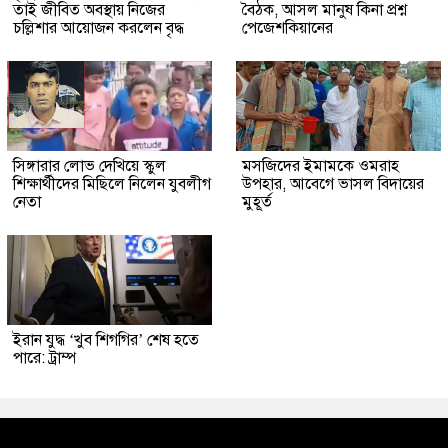
তাই জীবিত অবস্থায় নিজের
বৈঠক, আসল মানুষ কিনা প্রশ্ন
চল্লিশার আয়োজন করলেন বৃদ্ধ
পেজেশকিয়ানের
সিঙ্গারার লোভ দেখিয়ে স্কুল
মসজিদের ইমামকে ওমরাহ
শিক্ষার্থীদের মিছিলে নিলেন যুবলীগ
উপহার, আবেগে ভাসল বিদায়ের
নেতা
মুহূর্ত
ইরান যুদ্ধ ‘খুব শিগগির’ শেষ হতে
পারে: ট্রাম্প