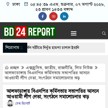
ঢাকা
০৫:৪৫:৪০ এএম
, শুক্রবার, ০৭ অগাস্ট ২০২৬,
২৩ শ্রাবণ ১৪৩৩ বঙ্গাব্দ
শিরোনাম ::
হার ছাড়াই মার্কিন ঘাঁটিতে নিখুঁত হামলা চালান ইরানি
প্রচ্ছদ
এক্সক্লুসিভ
,
জাতীয়
,
রাজনীতি
,
লিড নিউজ
গ্রস্ত ১০০ পরিবারকে নতুন ঘর দেবেন প্রধানমন্ত্রী
আলফাডাঙ্গায় বিএনপির কর্মিসভায় সভাপতির আসনে
আওয়ামী লীগ নেতা, সংগঠনে সমালোচনার ঝড়
ত্তিকর ছবি তুলে লন্ডনে বয়ফ্রেন্ডের কাছে পাঠাতেন
দ্যালয়ের ছাত্রী
আলফাডাঙ্গায় বিএনপির কর্মিসভায় সভাপতির আসনে
আওয়ামী লীগ নেতা, সংগঠনে সমালোচনার ঝড়
 চেয়ে ‘হাজারগুণ ভালো’ দেশ চালাচ্ছেন তারেক রহমান:
ডেস্ক রিপোর্ট