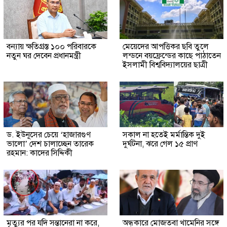
বন্যায় ক্ষতিগ্রস্ত ১০০ পরিবারকে
মেয়েদের আপত্তিকর ছবি তুলে
নতুন ঘর দেবেন প্রধানমন্ত্রী
লন্ডনে বয়ফ্রেন্ডের কাছে পাঠাতেন
ইসলামী বিশ্ববিদ্যালয়ের ছাত্রী
ড. ইউনূসের চেয়ে ‘হাজারগুণ
সকাল না হতেই মর্মান্তিক দুই
ভালো’ দেশ চালাচ্ছেন তারেক
দুর্ঘটনা, ঝরে গেল ১৫ প্রাণ
রহমান: কাদের সিদ্দিকী
মৃত্যুর পর যদি সন্তানেরা না করে,
অন্ধকারে মোজতবা খামেনির সঙ্গে