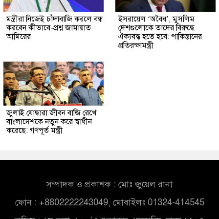
মন্ত্রীরা নিজেই চাঁদাবাজি করলে বন্ধ
ইসরায়েল ‘অবৈধ’, মুসলিম
করবেন কীভাবে-প্রশ্ন জামায়াত
দেশগুলোকে তাদের বিরুদ্ধে
আমিরের
ঐক্যবদ্ধ হতে হবে: পাকিস্তানের
প্রতিরক্ষামন্ত্রী
জুলাই যোদ্ধারা জীবন বাজি রেখে
বাংলাদেশকে নতুন করে স্বাধীন
করেছে: গণপূর্ত মন্ত্রী
সম্পাদক ও প্রকাশক : মোঃ জুয়েল রানা
ফোন : +8802222243049, মোবাইলঃ 01324-414545