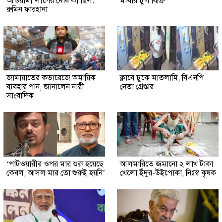
আওয়ামী লীগের দোষ কী ছিল:
মাথার চুল বিক্রি
রুমিন ফারহানা
জামায়াতের কভারেজে অমায়িক
ক্লাবে ঢুকে মাতলামি, বিএনপি
ব্যবহার পান, জানালেন নারী
নেতা গ্রেপ্তার
সাংবাদিক
‘পাটওয়ারীর ওপর মার শুরু হয়েছে
আলমারিতে জমানো ২ লাখ টাকা
কেবল, আসল মার তো শুরুই হয়নি’
খেলো ইঁদুর-উইপোকা, নিঃস্ব কৃষক