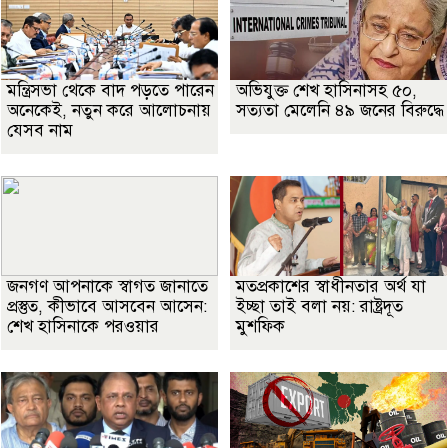
মন্ত্রিসভা থেকে বাদ পড়তে পারেন
অভিযুক্ত শেখ হাসিনাসহ ৫০,
অনেকেই, নতুন করে আলোচনায়
সত্যতা মেলেনি ৪৯ জনের বিরুদ্ধে
যেসব নাম
জনগণ আপনাকে স্বাগত জানাতে
মতপ্রকাশের স্বাধীনতার অর্থ যা
প্রস্তুত, কীভাবে আসবেন আসেন:
ইচ্ছা তাই বলা নয়: রাষ্ট্রদূত
শেখ হাসিনাকে পরওয়ার
মুশফিক