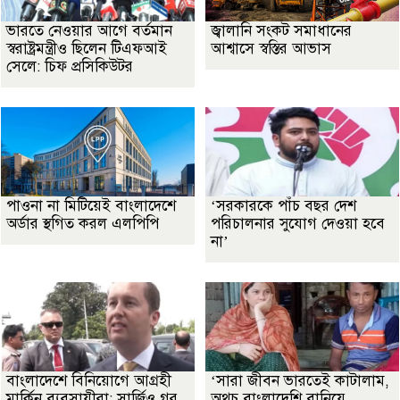
ভারতে নেওয়ার আগে বর্তমান
জ্বালানি সংকট সমাধানের
স্বরাষ্ট্রমন্ত্রীও ছিলেন টিএফআই
আশ্বাসে স্বস্তির আভাস
সেলে: চিফ প্রসিকিউটর
পাওনা না মিটিয়েই বাংলাদেশে
‘সরকারকে পাঁচ বছর দেশ
অর্ডার স্থগিত করল এলপিপি
পরিচালনার সুযোগ দেওয়া হবে
না’
বাংলাদেশে বিনিয়োগে আগ্রহী
‘সারা জীবন ভারতেই কাটালাম,
মার্কিন ব্যবসায়ীরা: সার্জিও গর
অথচ বাংলাদেশি বানিয়ে