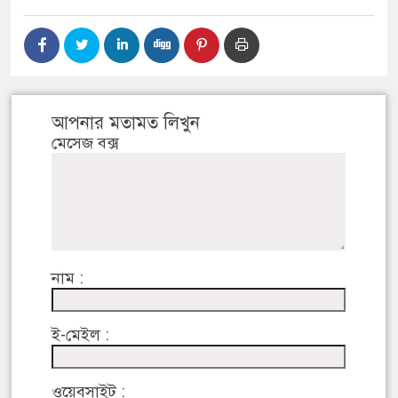
আপনার মতামত লিখুন
মেসেজ বক্স
নাম :
ই-মেইল :
ওয়েবসাইট :