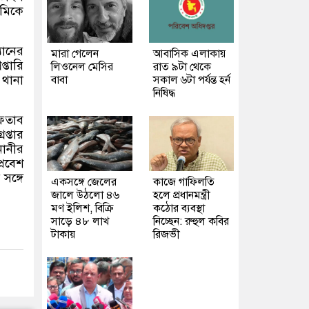
ামিকে
যানের
মারা গেলেন
আবাসিক এলাকায়
্তারি
লিওনেল মেসির
রাত ৯টা থেকে
 থানা
বাবা
সকাল ৬টা পর্যন্ত হর্ন
নিষিদ্ধ
ফতাব
প্তার
নানীর
্রবেশ
সঙ্গে
একসঙ্গে জেলের
কাজে গাফিলতি
জালে উঠলো ৪৬
হলে প্রধানমন্ত্রী
মণ ইলিশ, বিক্রি
কঠোর ব্যবস্থা
সাড়ে ৪৮ লাখ
নিচ্ছেন: রুহুল কবির
টাকায়
রিজভী