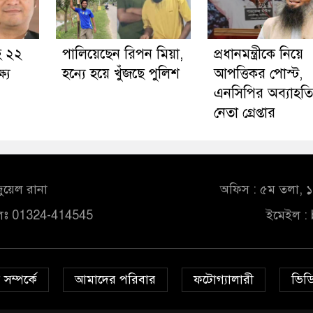
হ ২২
পালিয়েছেন রিপন মিয়া,
প্রধানমন্ত্রীকে নিয়ে
ষ্য
হন্যে হয়ে খুঁজছে পুলিশ
আপত্তিকর পোস্ট,
এনসিপির অব্যাহতিপ্
নেতা গ্রেপ্তার
ুয়েল রানা
অফিস : ৫ম তলা, ১০
লঃ 01324-414545
ইমেইল :
সম্পর্কে
আমাদের পরিবার
ফটোগ্যালারী
ভিডি