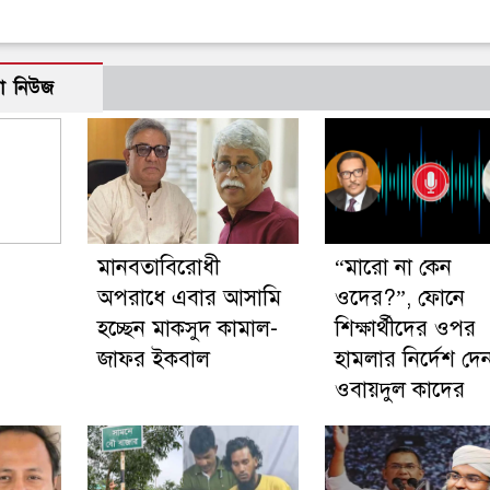
ো নিউজ
মানবতাবিরোধী
“মারো না কেন
অপরাধে এবার আসামি
ওদের?”, ফোনে
হচ্ছেন মাকসুদ কামাল-
শিক্ষার্থীদের ওপর
জাফর ইকবাল
হামলার নির্দেশ দে
ওবায়দুল কাদের