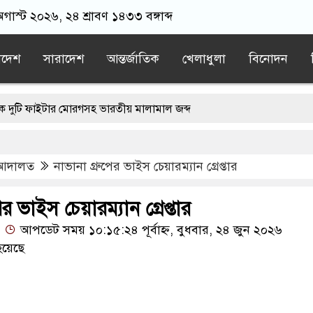
গাস্ট ২০২৬, ২৪ শ্রাবণ ১৪৩৩ বঙ্গাব্দ
াদেশ
সারাদেশ
আন্তর্জাতিক
খেলাধুলা
বিনোদন
াইটার মোরগসহ ভারতীয় মালামাল জব্দ
ের দোষ কী ছিল: রুমিন ফারহানা
আদালত
নাভানা গ্রুপের ভাইস চেয়ারম্যান গ্রেপ্তার
সিক এলাকায় রাত ৯টা থেকে সকাল ৬টা পর্যন্ত হর্ন নিষিদ্ধ
নমন্ত্রী কঠোর ব্যবস্থা নিচ্ছেন: রুহুল কবির রিজভী
ের ভাইস চেয়ারম্যান গ্রেপ্তার
আপডেট সময় ১০:১৫:২৪ পূর্বাহ্ন, বুধবার, ২৪ জুন ২০২৬
হয়েছে