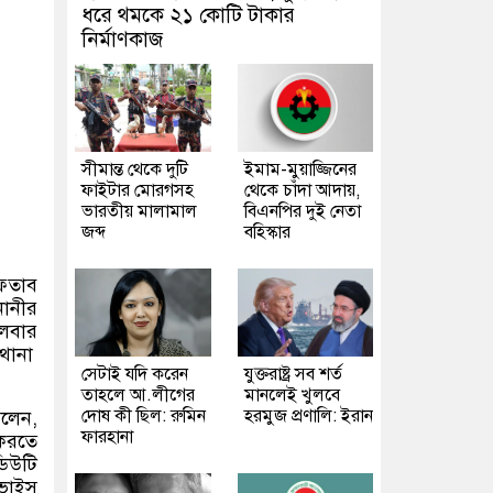
ধরে থমকে ২১ কোটি টাকার
নির্মাণকাজ
সীমান্ত থেকে দুটি
ইমাম-মুয়াজ্জিনের
ফাইটার মোরগসহ
থেকে চাঁদা আদায়,
ভারতীয় মালামাল
বিএনপির দুই নেতা
জব্দ
বহিস্কার
ফতাব
নানীর
গলবার
থানা
সেটাই যদি করেন
যুক্তরাষ্ট্র সব শর্ত
তাহলে আ.লীগের
মানলেই খুলবে
দোষ কী ছিল: রুমিন
হরমুজ প্রণালি: ইরান
বলেন
,
ফারহানা
 করতে
ডিউটি
 ভাইস