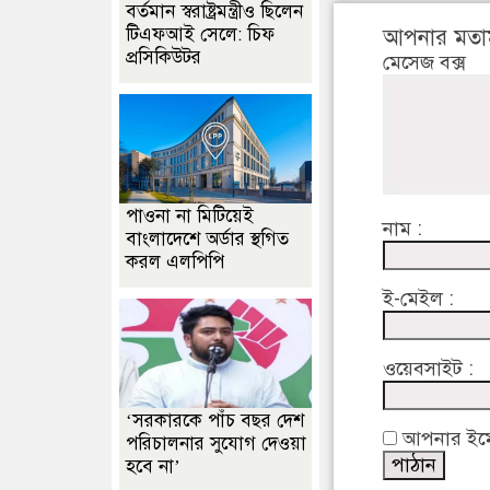
বর্তমান স্বরাষ্ট্রমন্ত্রীও ছিলেন
টিএফআই সেলে: চিফ
আপনার মতা
প্রসিকিউটর
মেসেজ বক্স
পাওনা না মিটিয়েই
নাম :
বাংলাদেশে অর্ডার স্থগিত
করল এলপিপি
ই-মেইল :
ওয়েবসাইট :
‘সরকারকে পাঁচ বছর দেশ
আপনার ইমেইল
পরিচালনার সুযোগ দেওয়া
হবে না’