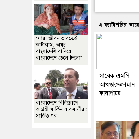
এ ক্যাটাগরির আর
‘সারা জীবন ভারতেই
কাটালাম, অথচ
বাংলাদেশি বানিয়ে
বাংলাদেশে ঠেলে দিলো’
সাবেক এমপি
আখতারুজ্জামান
কারাগারে
বাংলাদেশে বিনিয়োগে
আগ্রহী মার্কিন ব্যবসায়ীরা:
সার্জিও গর