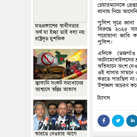
চেয়ারম্যানকে গ্র
থানায় নিয়ে আসেন
পুলিশ সূত্রে জানা
মতপ্রকাশের স্বাধীনতার
বিরুদ্ধে ২০২৫ 
অর্থ যা ইচ্ছা তাই বলা নয়:
পরোয়ানা জারি ক
রাষ্ট্রদূত মুশফিক
পুলিশ।
এদিকে তেজগাঁও 
অটোমোবাইলসের শ্র
অভিযানে অংশ নেওয়
ওই বাসার সামনে ৩
করতে পারছিল না। ভ
জ্বালানি সংকট সমাধানের
উশৃঙ্খল আচরণ করে 
আশ্বাসে স্বস্তির আভাস
ট্যাগস
ভারতে নেওয়ার আগে