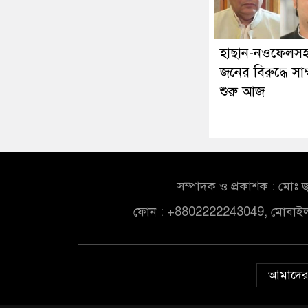
হাছান-নওফেলস
জনের বিরুদ্ধে সাক্
শুরু আজ
সম্পাদক ও প্রকাশক : মোঃ জ
ফোন : +8802222243049, মোবাই
আমাদের 