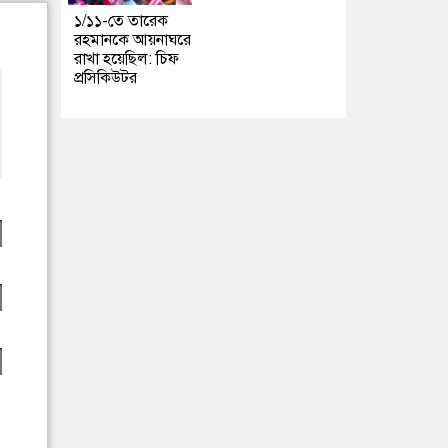
১/১১-তে তারেক
রহমানকে আয়নাঘরে
রাখা হয়েছিল: চিফ
প্রসিকিউটর