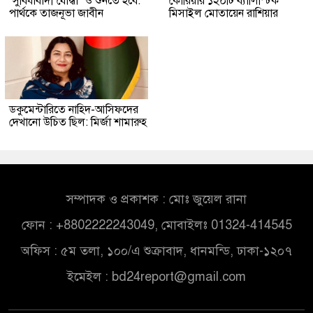
‘সুবিধাবাদী যোদ্ধা’ ও শুনতে হবে:
কোরিয়ার ১২০টি ব্যালিস্টিক
পার্থকে তাজনূভা জাবীন
মিসাইল মোতায়েন রাশিয়ার
ডকুমেন্টারিতে নাহিদ-আসিফদের
দেখানো উচিত ছিল: মির্জা শামারুহ
সম্পাদক ও প্রকাশক : মোঃ জুয়েল রানা
ফোন : +8802222243049, মোবাইলঃ 01324-414545
অফিস : ৫ম তলা, ১০০/এ শুক্রাবাদ, ধানমন্ডি, ঢাকা-১২০৭
ইমেইল :
bd24report@gmail.com