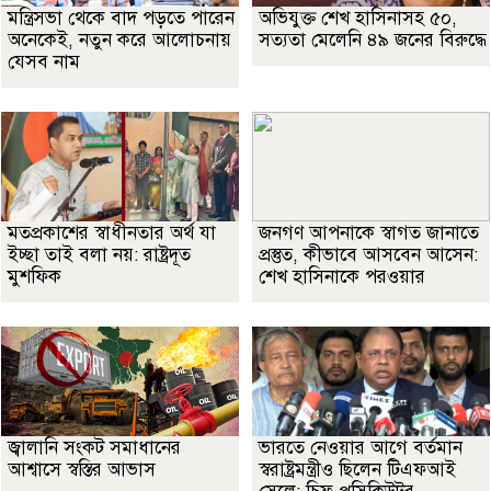
মন্ত্রিসভা থেকে বাদ পড়তে পারেন
অভিযুক্ত শেখ হাসিনাসহ ৫০,
অনেকেই, নতুন করে আলোচনায়
সত্যতা মেলেনি ৪৯ জনের বিরুদ্ধে
যেসব নাম
মতপ্রকাশের স্বাধীনতার অর্থ যা
জনগণ আপনাকে স্বাগত জানাতে
ইচ্ছা তাই বলা নয়: রাষ্ট্রদূত
প্রস্তুত, কীভাবে আসবেন আসেন:
মুশফিক
শেখ হাসিনাকে পরওয়ার
জ্বালানি সংকট সমাধানের
ভারতে নেওয়ার আগে বর্তমান
আশ্বাসে স্বস্তির আভাস
স্বরাষ্ট্রমন্ত্রীও ছিলেন টিএফআই