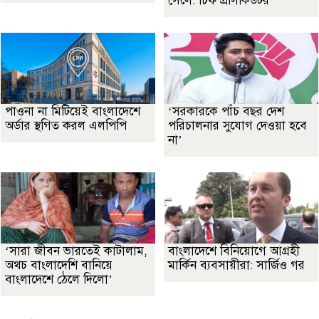
সেলে: চিফ প্রসিকিউটর
পাওনা না মিটিয়েই বাংলাদেশে
‘সরকারকে পাঁচ বছর দেশ
অর্ডার স্থগিত করল এলপিপি
পরিচালনার সুযোগ দেওয়া হবে
না’
‘সারা জীবন ভারতেই কাটালাম,
বাংলাদেশে বিনিয়োগে আগ্রহী
অথচ বাংলাদেশি বানিয়ে
মার্কিন ব্যবসায়ীরা: সার্জিও গর
বাংলাদেশে ঠেলে দিলো’