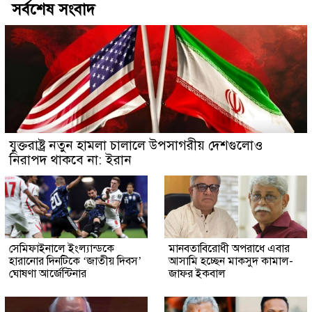
সর্বশেষ সংবাদ
যুক্তরাষ্ট্র নতুন হামলা চালালে উপসাগরীয় দেশগুলোও
নিরাপদ থাকবে না: ইরান
সেমিফাইনালে ইংল্যান্ডকে
মানবতাবিরোধী অপরাধে এবার
হারানোর দিনটিকে ‘জাতীয় দিবস’
আসামি হচ্ছেন মাকসুদ কামাল-
ঘোষণা আর্জেন্টিনার
জাফর ইকবাল