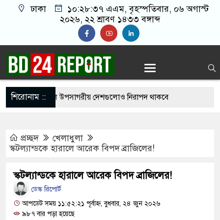
ঢাকা
১০:২৮:৩৮ এএম
, বৃহস্পতিবার, ০৬ অগাস্ট
২০২৬, ২২ শ্রাবণ ১৪৩৩ বঙ্গাব্দ
শিরোনাম ::
র নতুন হামলা চালালে উপসাগরীয় দেশগুলোও নিরাপদ থাকবে
প্রচ্ছদ
খেলাধুলা
ে ইংল্যান্ডকে হারানোর দিনটিকে ‘জাতীয় দিবস’ ঘোষণা
স্কটল্যান্ডকে হারালে আরেক বিপদ ব্রাজিলের!
স্কটল্যান্ডকে হারালে আরেক বিপদ ব্রাজিলের!
ধী অপরাধে এবার আসামি হচ্ছেন মাকসুদ কামাল-জাফর
ডেস্ক রিপোর্ট
আপডেট সময় ১১:৫২:২১ পূর্বাহ্ন, বুধবার, ২৪ জুন ২০২৬
৯৮৭ বার পড়া হয়েছে