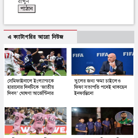
রাখুন
এ ক্যাটাগরির আরো নিউজ
সেমিফাইনালে ইংল্যান্ডকে
ভুলের জন্য ক্ষমা চাইলেও
হারানোর দিনটিকে ‘জাতীয়
ফিফা সভাপতি পদেই থাকছেন
দিবস’ ঘোষণা আর্জেন্টিনার
ইনফান্তিনো