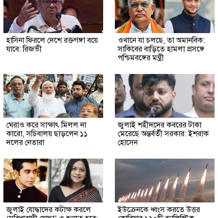
হাসিনা ফিরলে দেশে রক্তগঙ্গা বয়ে
ওখানে যা চলছে, তা অমানবিক:
যাবে: রিজভী
সাকিবের বাড়িতে হামলা প্রসঙ্গে
পশ্চিমবঙ্গের মন্ত্রী
ঘেরাও করে সাক্ষাৎ মিলল না
জুলাই শহীদদের কবরের টাকা
কারো, সচিবালয় ছাড়লেন ১১
মেরেছে অন্তর্বর্তী সরকার: ইশরাক
দলের নেতারা
হোসেন
জুলাই যোদ্ধাদের কটাক্ষ করলে
ইউক্রেনকে ধ্বংস করতে উত্তর