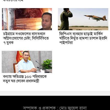
ফখরুলের নাম
চট্টগ্রামে নওফেলের বাসভবনে
জিপিএস ব্যবহার ছাড়াই মার্কিন
অগ্নিসংযোগের চেষ্টা, সিসিটিভিতে
ঘাঁটিতে নিখুঁত হামলা চালান ইরানি
৭ যুবক
পাইলটরা
বন্যায় ক্ষতিগ্রস্ত ১০০ পরিবারকে
নতুন ঘর দেবেন প্রধানমন্ত্রী
সম্পাদক ও প্রকাশক : মোঃ জুয়েল রানা