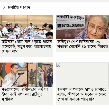
জনপ্রিয় সংবাদ
মন্ত্রিসভা থেকে বাদ পড়তে পারেন
অভিযুক্ত শেখ হাসিনাসহ ৫০,
অনেকেই, নতুন করে আলোচনায়
সত্যতা মেলেনি ৪৯ জনের বিরুদ্ধে
যেসব নাম
মতপ্রকাশের স্বাধীনতার অর্থ যা
জনগণ আপনাকে স্বাগত জানাতে
ইচ্ছা তাই বলা নয়: রাষ্ট্রদূত
প্রস্তুত, কীভাবে আসবেন আসেন:
মুশফিক
শেখ হাসিনাকে পরওয়ার