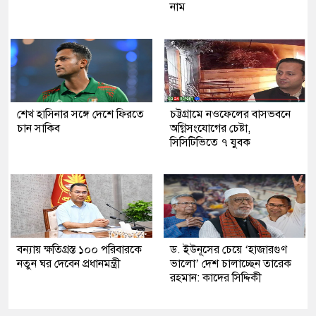
নাম
শেখ হাসিনার সঙ্গে দেশে ফিরতে
চট্টগ্রামে নওফেলের বাসভবনে
চান সাকিব
অগ্নিসংযোগের চেষ্টা,
সিসিটিভিতে ৭ যুবক
বন্যায় ক্ষতিগ্রস্ত ১০০ পরিবারকে
ড. ইউনূসের চেয়ে ‘হাজারগুণ
নতুন ঘর দেবেন প্রধানমন্ত্রী
ভালো’ দেশ চালাচ্ছেন তারেক
রহমান: কাদের সিদ্দিকী