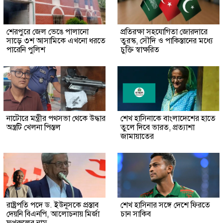
শেরপুরে জেল ভেঙে পালানো
প্রতিরক্ষা সহযোগিতা জোরদারে
সাড়ে ৩শ আসামিকে এখনো ধরতে
তুরস্ক, সৌদি ও পাকিস্তানের মধ্যে
পারেনি পুলিশ
চুক্তি স্বাক্ষরিত
নাটোরে মন্ত্রীর পথসভা থেকে উদ্ধার
শেখ হাসিনাকে বাংলাদেশের হাতে
অস্ত্রটি খেলনা পিস্তল
তুলে দিবে ভারত, প্রত্যাশা
জামায়াতের
রাষ্ট্রপতি পদে ড. ইউনূসকে প্রস্তাব
শেখ হাসিনার সঙ্গে দেশে ফিরতে
দেয়নি বিএনপি, আলোচনায় মির্জা
চান সাকিব