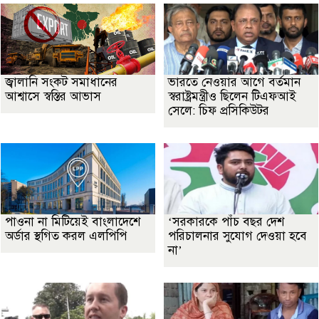
জ্বালানি সংকট সমাধানের
ভারতে নেওয়ার আগে বর্তমান
আশ্বাসে স্বস্তির আভাস
স্বরাষ্ট্রমন্ত্রীও ছিলেন টিএফআই
সেলে: চিফ প্রসিকিউটর
পাওনা না মিটিয়েই বাংলাদেশে
‘সরকারকে পাঁচ বছর দেশ
অর্ডার স্থগিত করল এলপিপি
পরিচালনার সুযোগ দেওয়া হবে
না’