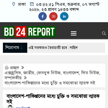
ঢাকা
০৩:৫২:৫২ পিএম
, শুক্রবার, ০৭ অগাস্ট
২০২৬, ২৩ শ্রাবণ ১৪৩৩ বঙ্গাব্দ
শিরোনাম ::
ংস্কার না হলে এই সরকারও স্বৈরাচারী হবে : নাহিদ
প্রচ্ছদ
জেল ভেঙে পালানো সাড়ে ৩শ আসামিকে এখনো ধরতে
এক্সক্লুসিভ
,
জাতীয়
,
ফেসবুক নিউজ
,
বাংলাদেশ
,
লিড নিউজ
,
সম্পাদকীয়
বাংলাদেশ-পাকিস্তানের মধ্যে চুক্তি ও সমঝোতা স্মারক সই
সহযোগিতা জোরদারে তুরস্ক, সৌদি ও পাকিস্তানের মধ্যে
বাংলাদেশ-পাকিস্তানের মধ্যে চুক্তি ও সমঝোতা স্মারক
সই