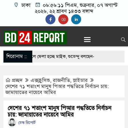
ঢাকা
০৬:৫৬:১২ পিএম
, শুক্রবার, ০৭ অগাস্ট
২০২৬, ২২ শ্রাবণ ১৪৩৩ বঙ্গাব্দ
শিরোনাম ::
 মসজিদ থেকে খুলে ফেলা হচ্ছে মাইক, শুভেন্দু বলছেন-
দেশ’
প্রচ্ছদ
এক্সক্লুসিভ
,
রাজনীতি
,
স্লাইডার
ে সবাইকে ঐক্যবদ্ধ থাকার আহ্বান পানিসম্পদমন্ত্রীর
দেশের ৭১ শতাংশ মানুষ পিআর পদ্ধতিতে নির্বাচন চায়:
জামায়াতের নায়েবে আমির
ে মেহেরপুরে জামায়াতের স্মারকলিপি
কে ব্যবহার করতে চায় ভারত: রাশেদ প্রধান
দেশের ৭১ শতাংশ মানুষ পিআর পদ্ধতিতে নির্বাচন
চায়: জামায়াতের নায়েবে আমির
লাইন ক্যাসিনো মাস্টারমাইন্ড ওয়াসিম হালদার গ্রেপ্তার
ডেস্ক রিপোর্ট