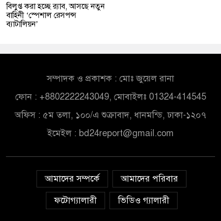
বিলুপ্ত করা হচ্ছে র‍্যাব, আসছে নতুন
বাহিনী ‘স্পেশাল রেসপন্স
ব্যাটালিয়ন’
সম্পাদক ও প্রকাশক : মোঃ জুয়েল রানা
ফোন : +8802222243049, মোবাইলঃ 01324-414545
অফিস : ৫ম তলা, ১০০/এ শুক্রাবাদ, ধানমন্ডি, ঢাকা-১২০৭
ইমেইল :
bd24report@gmail.com
আমাদের সম্পর্কে
আমাদের পরিবার
ফটোগ্যালারী
ভিডিও গ্যালারী