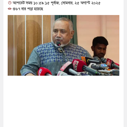
 ‘জঙ্গিবাদের ন্যারেটিভ’ পুরনো রাজনীতি : পররাষ্ট্র
আপডেট সময় ১০:৫৯:১৫ পূর্বাহ্ন, সোমবার, ২৫ অগাস্ট ২০২৫
৩৬৭ বার পড়া হয়েছে
নির্বাচনের ভোটার তালিকা প্রকাশ, ভোট দেবেন ৩৪৯ এমপি
পাকিস্তানি হাইকমিশনারের বাসভবনে আগুন, আইসিইউতে
ত্যাচেষ্টা মামলায় গ্রেপ্তার মডেল সিমু
হচ্ছে র‍্যাব, আসছে নতুন বাহিনী ‘স্পেশাল রেসপন্স