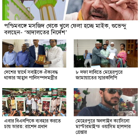
পশ্চিমবঙ্গে মসজিদ থেকে খুলে ফেলা হচ্ছে মাইক, শুভেন্দু
বলছেন- ‘আদালতের নির্দেশ’
দেশের স্বার্থে সবাইকে ঐক্যবদ্ধ
৮ দফা দাবিতে মেহেরপুরে
থাকার আহ্বান পানিসম্পদমন্ত্রীর
জামায়াতের স্মারকলিপি
এবার বিএনপিকে ব্যবহার করতে
মেহেরপুরে অনলাইন ক্যাসিনো
চায় ভারত: রাশেদ প্রধান
মাস্টারমাইন্ড ওয়াসিম হালদার
গ্রেপ্তার