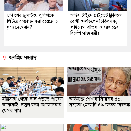
চব্বিশের জুলাইয়ে পুলিশকে
অফিস টাইমে প্রাইভেট ক্লিনিকে
পিটিয়ে র’ক্তা’ক্ত করা হয়েছে, সে
রোগী দেখছিলেন চিকিৎসক,
দৃশ্য দেখেননি?
লাইসেন্স বাতিল ও বরখাস্তের
নির্দেশ স্বাস্থ্যমন্ত্রীর
জনপ্রিয় সংবাদ
মন্ত্রিসভা থেকে বাদ পড়তে পারেন
অভিযুক্ত শেখ হাসিনাসহ ৫০,
অনেকেই, নতুন করে আলোচনায়
সত্যতা মেলেনি ৪৯ জনের বিরুদ্ধে
যেসব নাম