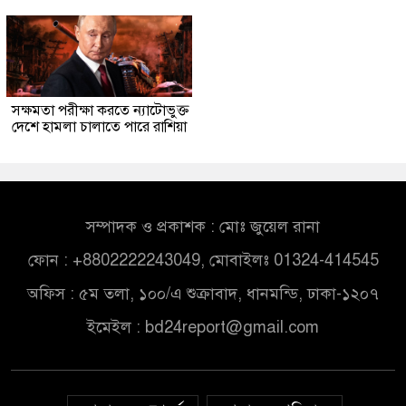
সক্ষমতা পরীক্ষা করতে ন্যাটোভুক্ত
দেশে হামলা চালাতে পারে রাশিয়া
সম্পাদক ও প্রকাশক : মোঃ জুয়েল রানা
ফোন : +8802222243049, মোবাইলঃ 01324-414545
অফিস : ৫ম তলা, ১০০/এ শুক্রাবাদ, ধানমন্ডি, ঢাকা-১২০৭
ইমেইল :
bd24report@gmail.com