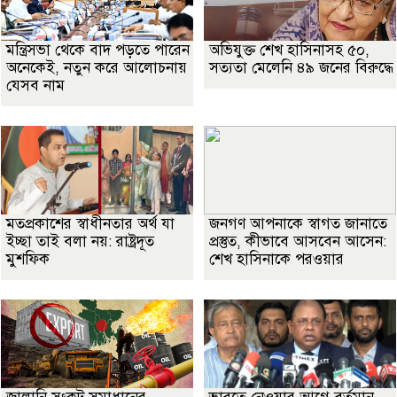
মন্ত্রিসভা থেকে বাদ পড়তে পারেন
অভিযুক্ত শেখ হাসিনাসহ ৫০,
অনেকেই, নতুন করে আলোচনায়
সত্যতা মেলেনি ৪৯ জনের বিরুদ্ধে
যেসব নাম
মতপ্রকাশের স্বাধীনতার অর্থ যা
জনগণ আপনাকে স্বাগত জানাতে
ইচ্ছা তাই বলা নয়: রাষ্ট্রদূত
প্রস্তুত, কীভাবে আসবেন আসেন:
মুশফিক
শেখ হাসিনাকে পরওয়ার