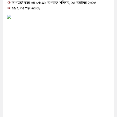
গ দিলেন জামায়াত বহিষ্কাকৃত গাজী নজরুলের ১২
আপডেট সময় ০৪:০৩:৩৬ অপরাহ্ন, শনিবার, ২৫ অক্টোবর ২০২৫
৬৯২ বার পড়া হয়েছে
ফিরলে দায়ী থাকবে জামায়াত-এনসিপি: রাশেদ খাঁন
 হারিয়েছে বর্তমান সরকার: নাহিদ ইসলাম
্ষা করতে ন্যাটোভুক্ত দেশে হামলা চালাতে পারে রাশিয়া