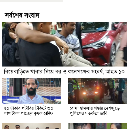
সর্বশেষ সংবাদ
বিয়েবাড়িতে খাবার নিয়ে বর ও কনেপক্ষের সংঘর্ষ, আহত ১০
২০ টাকার লটারির টিকিটে ৩০
বোমা হামলার শঙ্কায় দেশজুড়ে
লাখ টাকা পাচ্ছেন কৃষক হানিফ
পুলিশের সতর্কতা জারি