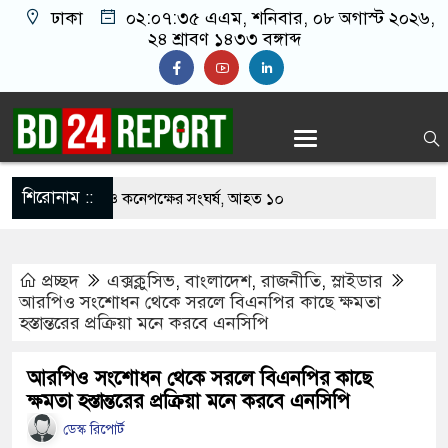
ঢাকা
০২:০৭:৩৬ এএম
, শনিবার, ০৮ অগাস্ট ২০২৬,
২৪ শ্রাবণ ১৪৩৩ বঙ্গাব্দ
শিরোনাম ::
াবার নিয়ে বর ও কনেপক্ষের সংঘর্ষ, আহত ১০
রির টিকিটে ৩০ লাখ টাকা পাচ্ছেন কৃষক হানিফ
প্রচ্ছদ
এক্সক্লুসিভ
,
বাংলাদেশ
,
রাজনীতি
,
স্লাইডার
শঙ্কায় দেশজুড়ে পুলিশের সতর্কতা জারি
আরপিও সংশোধন থেকে সরলে বিএনপির কাছে ক্ষমতা
হস্তান্তরের প্রক্রিয়া মনে করবে এনসিপি
্তোরাঁয় আ.লীগের গোপন বৈঠক থেকে গ্রেপ্তার ৬
কে যুবদল সভাপতি আটক, ভিডিও ভাইরাল
আরপিও সংশোধন থেকে সরলে বিএনপির কাছে
ক্ষমতা হস্তান্তরের প্রক্রিয়া মনে করবে এনসিপি
ফিরলে দায়ী থাকবে জামায়াত-এনসিপি: রাশেদ খাঁন
ডেস্ক রিপোর্ট