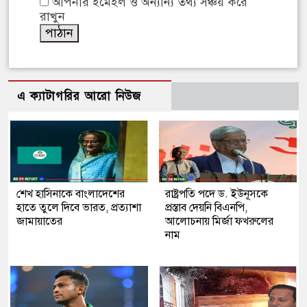
আপনার ইমেইল ও অন্যান্য তথ্য সঞ্চয় করে
রাখুন
এ ক্যাটাগরির আরো নিউজ
শেখ হাসিনাকে বাংলাদেশের
রাষ্ট্রপতি পদে ড. ইউনূসকে
হাতে তুলে দিবে ভারত, প্রত্যাশা
প্রস্তাব দেয়নি বিএনপি,
জামায়াতের
আলোচনায় মির্জা ফখরুলের
নাম