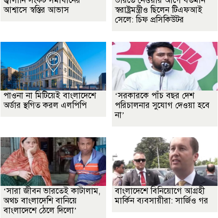
জ্বালানি সংকট সমাধানের
ভারতে নেওয়ার আগে বর্তমান
আশ্বাসে স্বস্তির আভাস
স্বরাষ্ট্রমন্ত্রীও ছিলেন টিএফআই
সেলে: চিফ প্রসিকিউটর
পাওনা না মিটিয়েই বাংলাদেশে
‘সরকারকে পাঁচ বছর দেশ
অর্ডার স্থগিত করল এলপিপি
পরিচালনার সুযোগ দেওয়া হবে
না’
‘সারা জীবন ভারতেই কাটালাম,
বাংলাদেশে বিনিয়োগে আগ্রহী
অথচ বাংলাদেশি বানিয়ে
মার্কিন ব্যবসায়ীরা: সার্জিও গর
বাংলাদেশে ঠেলে দিলো’