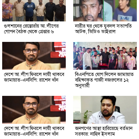
গুলশানের রেস্তোরাঁয় আ.লীগের
নারীর ঘর থেকে যুবদল সভাপতি
গোপন বৈঠক থেকে গ্রেপ্তার ৬
আটক, ভিডিও ভাইরাল
দেশে আ.লীগ ফিরলে দায়ী থাকবে
বিএনপিতে যোগ দিলেন জামায়াত
জামায়াত-এনসিপি: রাশেদ খাঁন
বহিষ্কাকৃত গাজী নজরুলের ১২
অনুসারী
দেশে আ.লীগ ফিরলে দায়ী থাকবে
জনগণের আস্থা হারিয়েছে বর্তমান
জামায়াত-এনসিপি: রাশেদ খাঁন
সরকার: নাহিদ ইসলাম