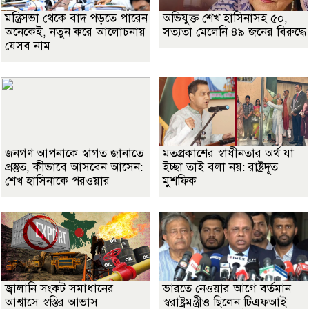
মন্ত্রিসভা থেকে বাদ পড়তে পারেন
অভিযুক্ত শেখ হাসিনাসহ ৫০,
অনেকেই, নতুন করে আলোচনায়
সত্যতা মেলেনি ৪৯ জনের বিরুদ্ধে
যেসব নাম
জনগণ আপনাকে স্বাগত জানাতে
মতপ্রকাশের স্বাধীনতার অর্থ যা
প্রস্তুত, কীভাবে আসবেন আসেন:
ইচ্ছা তাই বলা নয়: রাষ্ট্রদূত
শেখ হাসিনাকে পরওয়ার
মুশফিক
জ্বালানি সংকট সমাধানের
ভারতে নেওয়ার আগে বর্তমান
আশ্বাসে স্বস্তির আভাস
স্বরাষ্ট্রমন্ত্রীও ছিলেন টিএফআই