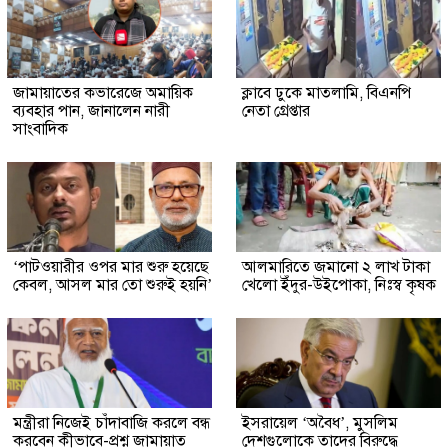
জামায়াতের কভারেজে অমায়িক
ক্লাবে ঢুকে মাতলামি, বিএনপি
ব্যবহার পান, জানালেন নারী
নেতা গ্রেপ্তার
সাংবাদিক
‘পাটওয়ারীর ওপর মার শুরু হয়েছে
আলমারিতে জমানো ২ লাখ টাকা
কেবল, আসল মার তো শুরুই হয়নি’
খেলো ইঁদুর-উইপোকা, নিঃস্ব কৃষক
মন্ত্রীরা নিজেই চাঁদাবাজি করলে বন্ধ
ইসরায়েল ‘অবৈধ’, মুসলিম
করবেন কীভাবে-প্রশ্ন জামায়াত
দেশগুলোকে তাদের বিরুদ্ধে