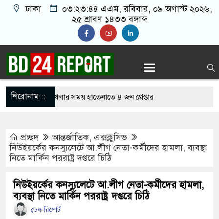
ঢাকা
০৩:২৩:৪৫ এএম
, রবিবার, ০৯ অগাস্ট ২০২৬,
২৫ শ্রাবণ ১৪৩৩ বঙ্গাব্দ
শিরোনাম ::
নলাইন জুয়া খেলার সময় হাতেনাতে ৪ জন গ্রেপ্তার
 করেন তাহলে আওয়ামী লীগের দোষ কী ছিল: রুমিন
প্রচ্ছদ
আন্তর্জাতিক
,
এক্সক্লুসিভ
নিউইয়র্কের কনস্যুলেটে আ.লীগ নেতা-কর্মীদের হামলা, ব্যবস্থা
নিতে মার্কিন পররাষ্ট্র দপ্তরে চিঠি
িশোধে অসহায় মায়ের মাথার চুল বিক্রি
কভারেজে অমায়িক ব্যবহার পান, জানালেন নারী
নিউইয়র্কের কনস্যুলেটে আ.লীগ নেতা-কর্মীদের হামলা,
ব্যবস্থা নিতে মার্কিন পররাষ্ট্র দপ্তরে চিঠি
ডেস্ক রিপোর্ট