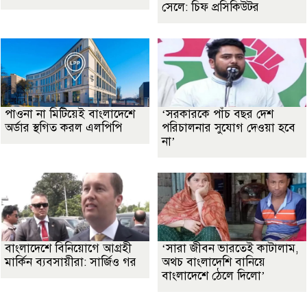
সেলে: চিফ প্রসিকিউটর
পাওনা না মিটিয়েই বাংলাদেশে
‘সরকারকে পাঁচ বছর দেশ
অর্ডার স্থগিত করল এলপিপি
পরিচালনার সুযোগ দেওয়া হবে
না’
বাংলাদেশে বিনিয়োগে আগ্রহী
‘সারা জীবন ভারতেই কাটালাম,
মার্কিন ব্যবসায়ীরা: সার্জিও গর
অথচ বাংলাদেশি বানিয়ে
বাংলাদেশে ঠেলে দিলো’