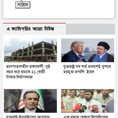
এ ক্যাটাগরির আরো নিউজ
হাসপাতালহীন রাঙ্গাবালী, দুই
যুক্তরাষ্ট্র সব শর্ত মানলেই খুলবে
বছর ধরে থমকে ২১ কোটি
হরমুজ প্রণালি: ইরান
টাকার নির্মাণকাজ
যুক্তরাষ্ট্র-ইসরাইলের আগ্রাসন
এক দফার ঘোষণা দিয়েছিলেন