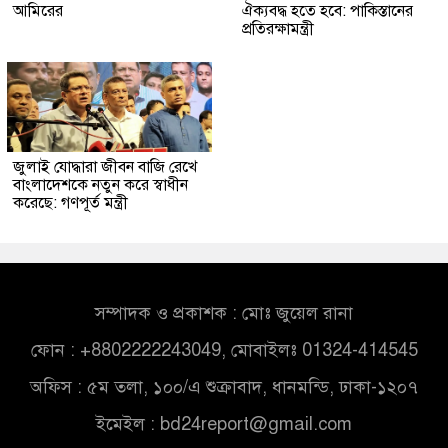
আমিরের
ঐক্যবদ্ধ হতে হবে: পাকিস্তানের
প্রতিরক্ষামন্ত্রী
জুলাই যোদ্ধারা জীবন বাজি রেখে
বাংলাদেশকে নতুন করে স্বাধীন
করেছে: গণপূর্ত মন্ত্রী
সম্পাদক ও প্রকাশক : মোঃ জুয়েল রানা
ফোন : +8802222243049, মোবাইলঃ 01324-414545
অফিস : ৫ম তলা, ১০০/এ শুক্রাবাদ, ধানমন্ডি, ঢাকা-১২০৭
ইমেইল :
bd24report@gmail.com