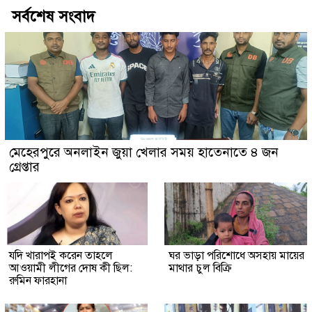
সর্বশেষ সংবাদ
মেহেরপুরে অনলাইন জুয়া খেলার সময় হাতেনাতে ৪ জন
গ্রেপ্তার
যদি খারাপই করেন তাহলে
ঘর ভাড়া পরিশোধে অসহায় মায়ের
আওয়ামী লীগের দোষ কী ছিল:
মাথার চুল বিক্রি
রুমিন ফারহানা