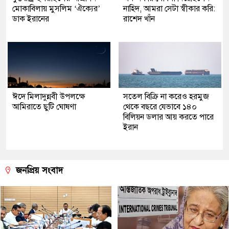
মোকাবিলায় মুসলিম ‘ঐক্যের’
নাহিদ, আমরা সেটা স্বীকার করি:
ডাক ইরানের
রাশেদ খাঁন
ঈদে মিলাদুন্নবী উপলক্ষে
সতেল বিক্রি না করেও হরমুজ
আমিরাতে ছুটি ঘোষণা
থেকে বছরে যেভাবে ১৪০
বিলিয়ন ডলার আয় করতে পারে
ইরান
জনপ্রিয় সংবাদ