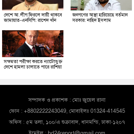
দেশে আ.লীগ ফিরলে দায়ী থাকবে
জনগণের আস্থা হারিয়েছে বর্তমান
জামায়াত-এনসিপি: রাশেদ খাঁন
সরকার: নাহিদ ইসলাম
সক্ষমতা পরীক্ষা করতে ন্যাটোভুক্ত
দেশে হামলা চালাতে পারে রাশিয়া
সম্পাদক ও প্রকাশক : মোঃ জুয়েল রানা
ফোন : +8802222243049, মোবাইলঃ 01324-414545
অফিস : ৫ম তলা, ১০০/এ শুক্রাবাদ, ধানমন্ডি, ঢাকা-১২০৭
ইমেইল :
bd24report@gmail.com