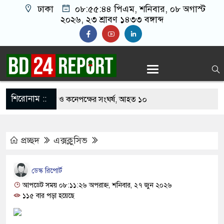
ঢাকা
০৮:৫৫:৪৫ পিএম
, শনিবার, ০৮ অগাস্ট
২০২৬, ২৩ শ্রাবণ ১৪৩৩ বঙ্গাব্দ
শিরোনাম ::
 খাবার নিয়ে বর ও কনেপক্ষের সংঘর্ষ, আহত ১০
টারির টিকিটে ৩০ লাখ টাকা পাচ্ছেন কৃষক হানিফ
প্রচ্ছদ
এক্সক্লুসিভ
র শঙ্কায় দেশজুড়ে পুলিশের সতর্কতা জারি
েস্তোরাঁয় আ.লীগের গোপন বৈঠক থেকে গ্রেপ্তার ৬
ডেস্ক রিপোর্ট
থেকে যুবদল সভাপতি আটক, ভিডিও ভাইরাল
আপডেট সময় ০৮:১১:২৬ অপরাহ্ন, শনিবার, ২৭ জুন ২০২৬
১১৫ বার পড়া হয়েছে
গ ফিরলে দায়ী থাকবে জামায়াত-এনসিপি: রাশেদ খাঁন