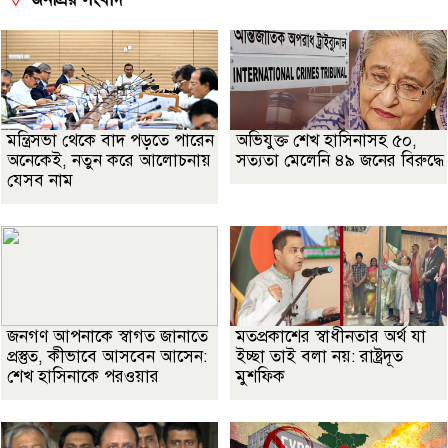
মন্ত্রিসভা থেকে বাদ পড়তে পারেন
অভিযুক্ত শেখ হাসিনাসহ ৫০,
অনেকেই, নতুন করে আলোচনায়
সত্যতা মেলেনি ৪৯ জনের বিরুদ্ধে
যেসব নাম
জনগণ আপনাকে স্বাগত জানাতে
মতপ্রকাশের স্বাধীনতার অর্থ যা
প্রস্তুত, কীভাবে আসবেন আসেন:
ইচ্ছা তাই বলা নয়: রাষ্ট্রদূত
শেখ হাসিনাকে পরওয়ার
মুশফিক