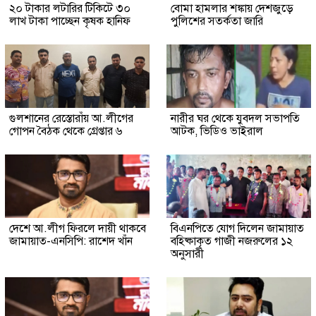
২০ টাকার লটারির টিকিটে ৩০
বোমা হামলার শঙ্কায় দেশজুড়ে
লাখ টাকা পাচ্ছেন কৃষক হানিফ
পুলিশের সতর্কতা জারি
গুলশানের রেস্তোরাঁয় আ.লীগের
নারীর ঘর থেকে যুবদল সভাপতি
গোপন বৈঠক থেকে গ্রেপ্তার ৬
আটক, ভিডিও ভাইরাল
দেশে আ.লীগ ফিরলে দায়ী থাকবে
বিএনপিতে যোগ দিলেন জামায়াত
জামায়াত-এনসিপি: রাশেদ খাঁন
বহিষ্কাকৃত গাজী নজরুলের ১২
অনুসারী