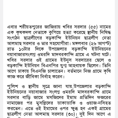
এবার শরীয়তপুরের জাজিরায় খবির সরদার (৫৫) নামের
এক কৃষকদল নেতাকে কুপিয়ে হত্যা করেছে স্থানীয় নিষিদ্ধ
সংগঠন ছাত্রলীগের বড়কান্দি ইউনিয়ন ছাত্রলীগ নেতা
আলমাছ সরদার ও তার সহযোগীরা। মঙ্গলবার (২৬ আগস্ট)
রাত ১০টার দিকে উপজেলার বড়কান্দি ইউনিয়নের
নয়াবাজারসংলগ্ন ওমরদি মাদবরকান্দি গ্রামে এ ঘটনা ঘটে।
খবির সরদার ওই গ্রামের ইউনুস সরদারের ছেলে ও
বড়কান্দি ইউনিয়ন বিএনপির যুগ্ম আহবায়ক ছিলেন। তিনি
আগে ঢাকায় সিএনজি চালাতেন। বর্তমানে নিজ গ্রামে কৃষি
কাজ করে জীবিকা নির্বাহ করেন।
পুলিশ ও স্থানীয় সূত্রে জানা যায়,উপজেলার বড়কান্দি
ইউনিয়নের নয়াবাজার সংলগ্ন ওমরদি মাদবরকান্দি গ্রামে
সরদার বাড়ি জামে মসজিদের ইমাম প্রতিদিন ফজরের
নামাজের পর মুসল্লিদের ডাকাডাকি ও ওয়াজ-নসিহত
করতেন। এতে ওই ইমামের ওপর ক্ষুব্ধ হন একই গ্রামের
ছাত্রলীগ নেতা আলমাছ সরদার (৩০)। দুই দিন আগে এ