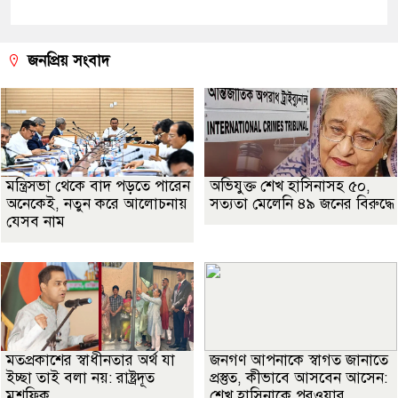
জনপ্রিয় সংবাদ
মন্ত্রিসভা থেকে বাদ পড়তে পারেন
অভিযুক্ত শেখ হাসিনাসহ ৫০,
অনেকেই, নতুন করে আলোচনায়
সত্যতা মেলেনি ৪৯ জনের বিরুদ্ধে
যেসব নাম
মতপ্রকাশের স্বাধীনতার অর্থ যা
জনগণ আপনাকে স্বাগত জানাতে
ইচ্ছা তাই বলা নয়: রাষ্ট্রদূত
প্রস্তুত, কীভাবে আসবেন আসেন:
মুশফিক
শেখ হাসিনাকে পরওয়ার