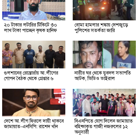
২০ টাকার লটারির টিকিটে ৩০
বোমা হামলার শঙ্কায় দেশজুড়ে
লাখ টাকা পাচ্ছেন কৃষক হানিফ
পুলিশের সতর্কতা জারি
গুলশানের রেস্তোরাঁয় আ.লীগের
নারীর ঘর থেকে যুবদল সভাপতি
গোপন বৈঠক থেকে গ্রেপ্তার ৬
আটক, ভিডিও ভাইরাল
দেশে আ.লীগ ফিরলে দায়ী থাকবে
বিএনপিতে যোগ দিলেন জামায়াত
জামায়াত-এনসিপি: রাশেদ খাঁন
বহিষ্কাকৃত গাজী নজরুলের ১২
অনুসারী