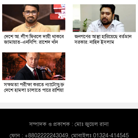
দেশে আ.লীগ ফিরলে দায়ী থাকবে
জনগণের আস্থা হারিয়েছে বর্তমান
জামায়াত-এনসিপি: রাশেদ খাঁন
সরকার: নাহিদ ইসলাম
সক্ষমতা পরীক্ষা করতে ন্যাটোভুক্ত
দেশে হামলা চালাতে পারে রাশিয়া
সম্পাদক ও প্রকাশক : মোঃ জুয়েল রানা
ফোন : +8802222243049, মোবাইলঃ 01324-414545