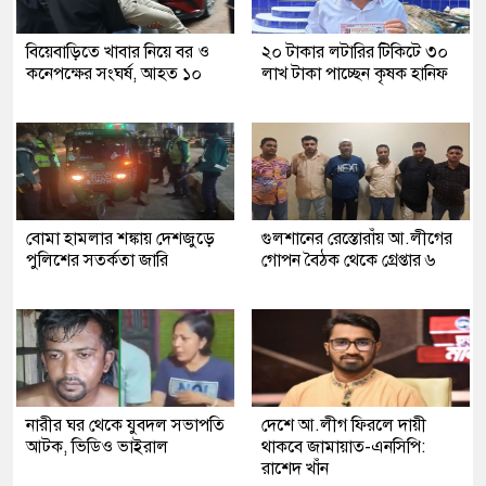
বিয়েবাড়িতে খাবার নিয়ে বর ও
২০ টাকার লটারির টিকিটে ৩০
কনেপক্ষের সংঘর্ষ, আহত ১০
লাখ টাকা পাচ্ছেন কৃষক হানিফ
বোমা হামলার শঙ্কায় দেশজুড়ে
গুলশানের রেস্তোরাঁয় আ.লীগের
পুলিশের সতর্কতা জারি
গোপন বৈঠক থেকে গ্রেপ্তার ৬
নারীর ঘর থেকে যুবদল সভাপতি
দেশে আ.লীগ ফিরলে দায়ী
আটক, ভিডিও ভাইরাল
থাকবে জামায়াত-এনসিপি:
রাশেদ খাঁন