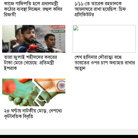
কাজে গাফিলতি হলে প্রধানমন্ত্রী
১/১১-তে তারেক রহমানকে
কঠোর ব্যবস্থা নিচ্ছেন: রুহুল কবির
আয়নাঘরে রাখা হয়েছিল: চিফ
রিজভী
প্রসিকিউটর
তারা জুলাই শহীদদের কবরের
শেখ হাসিনার দৌরাত্ম্য বন্ধে
টাকা মেরে খেয়েছে: প্রতিমন্ত্রী
ভারতের ওপর চাপ অব্যাহত রাখার
ইশরাক
আহ্বান
২৪ ঘণ্টায় নাটকীয় মোড়, নেপথ্যে
কূটনৈতিক বিবৃতি