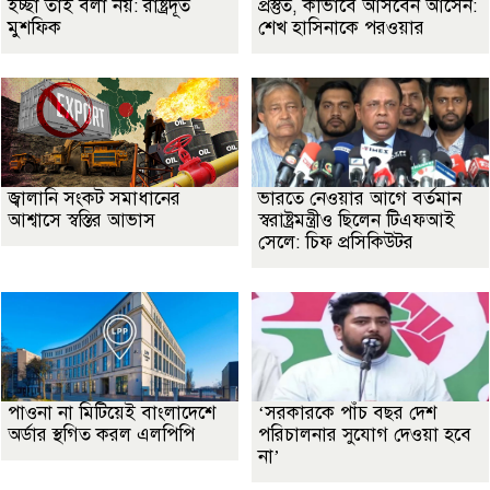
ইচ্ছা তাই বলা নয়: রাষ্ট্রদূত
প্রস্তুত, কীভাবে আসবেন আসেন:
মুশফিক
শেখ হাসিনাকে পরওয়ার
জ্বালানি সংকট সমাধানের
ভারতে নেওয়ার আগে বর্তমান
আশ্বাসে স্বস্তির আভাস
স্বরাষ্ট্রমন্ত্রীও ছিলেন টিএফআই
সেলে: চিফ প্রসিকিউটর
পাওনা না মিটিয়েই বাংলাদেশে
‘সরকারকে পাঁচ বছর দেশ
অর্ডার স্থগিত করল এলপিপি
পরিচালনার সুযোগ দেওয়া হবে
না’