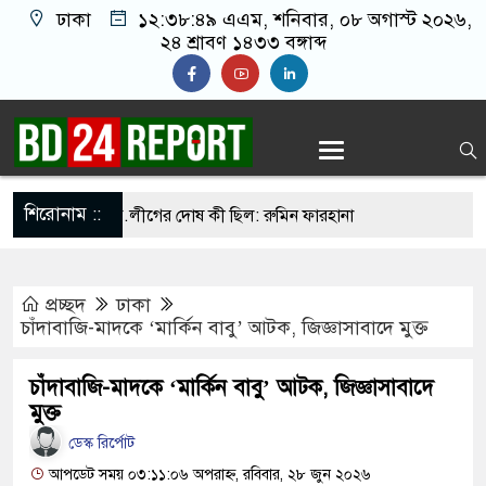
ঢাকা
১২:৩৮:৫০ এএম
, শনিবার, ০৮ অগাস্ট ২০২৬,
২৪ শ্রাবণ ১৪৩৩ বঙ্গাব্দ
শিরোনাম ::
করেন তাহলে আ.লীগের দোষ কী ছিল: রুমিন ফারহানা
 সব শর্ত মানলেই খুলবে হরমুজ প্রণালি: ইরান
প্রচ্ছদ
ঢাকা
 লিওনেল মেসির বাবা
চাঁদাবাজি-মাদকে ‘মার্কিন বাবু’ আটক, জিজ্ঞাসাবাদে মুক্ত
ায় রাত ৯টা থেকে সকাল ৬টা পর্যন্ত হর্ন নিষিদ্ধ
চাঁদাবাজি-মাদকে ‘মার্কিন বাবু’ আটক, জিজ্ঞাসাবাদে
লের জালে উঠলো ৪৬ মণ ইলিশ, বিক্রি সাড়ে ৪৮ লাখ
মুক্ত
ডেস্ক রির্পোট
আপডেট সময় ০৩:১১:০৬ অপরাহ্ন, রবিবার, ২৮ জুন ২০২৬