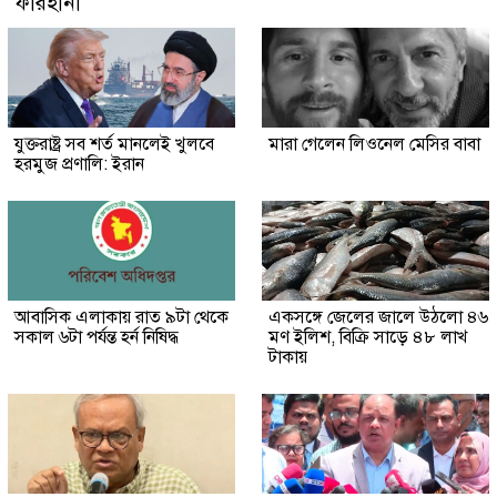
ফারহানা
যুক্তরাষ্ট্র সব শর্ত মানলেই খুলবে
মারা গেলেন লিওনেল মেসির বাবা
হরমুজ প্রণালি: ইরান
আবাসিক এলাকায় রাত ৯টা থেকে
একসঙ্গে জেলের জালে উঠলো ৪৬
সকাল ৬টা পর্যন্ত হর্ন নিষিদ্ধ
মণ ইলিশ, বিক্রি সাড়ে ৪৮ লাখ
টাকায়