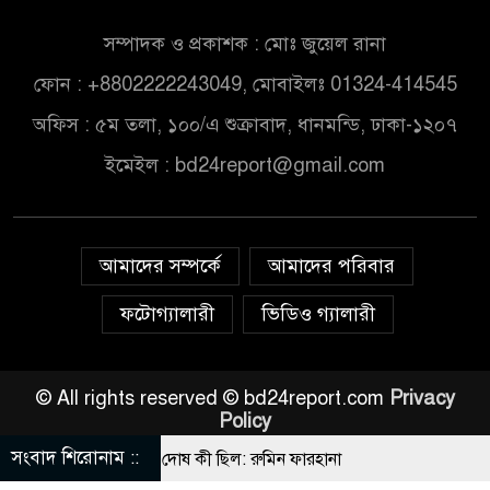
সম্পাদক ও প্রকাশক : মোঃ জুয়েল রানা
ফোন : +8802222243049, মোবাইলঃ 01324-414545
অফিস : ৫ম তলা, ১০০/এ শুক্রাবাদ, ধানমন্ডি, ঢাকা-১২০৭
ইমেইল :
bd24report@gmail.com
আমাদের সম্পর্কে
আমাদের পরিবার
ফটোগ্যালারী
ভিডিও গ্যালারী
© All rights reserved © bd24report.com
Privacy
Policy
সংবাদ শিরোনাম ::
েন তাহলে আ.লীগের দোষ কী ছিল: রুমিন ফারহানা