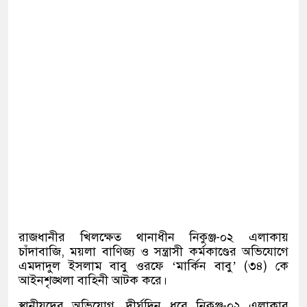
রাজধানীর খিলক্ষেত থানাধীন নিকুঞ্জ-০২ এলাকায়
চাঁদাবাজি, ময়লা বাণিজ্য ও সন্ত্রাসী কর্মকাণ্ডের অভিযোগে
এমদাদুল ইসলাম বাবু ওরফে ‘মার্কিন বাবু’ (৩৪) কে
আইনশৃঙ্খলা বাহিনী আটক করে।
স্থানীয়দের অভিযোগ, দীর্ঘদিন ধরে নিকুঞ্জ-০২ এলাকার