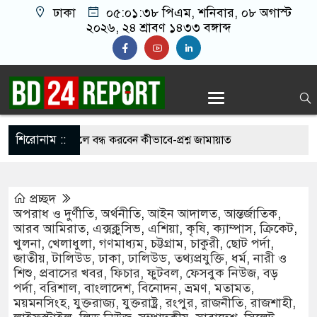
ঢাকা
০৫:০১:৩৯ পিএম
, শনিবার, ০৮ অগাস্ট
২০২৬, ২৪ শ্রাবণ ১৪৩৩ বঙ্গাব্দ
শিরোনাম ::
েই চাঁদাবাজি করলে বন্ধ করবেন কীভাবে-প্রশ্ন জামায়াত
প্রচ্ছদ
ৈধ’, মুসলিম দেশগুলোকে তাদের বিরুদ্ধে ঐক্যবদ্ধ
অপরাধ ও দুর্ণীতি
,
অর্থনীতি
,
আইন আদালত
,
আন্তর্জাতিক
,
আরব আমিরাত
,
এক্সক্লুসিভ
,
এশিয়া
,
কৃষি
,
ক্যাম্পাস
,
ক্রিকেট
,
ের প্রতিরক্ষামন্ত্রী
খুলনা
,
খেলাধুলা
,
গণমাধ্যম
,
চট্টগ্রাম
,
চাকুরী
,
ছোট পর্দা
,
জাতীয়
,
টালিউড
,
ঢাকা
,
ঢালিউড
,
তথ্যপ্রযুক্তি
,
ধর্ম
,
নারী ও
রা জীবন বাজি রেখে বাংলাদেশকে নতুন করে স্বাধীন
শিশু
,
প্রবাসের খবর
,
ফিচার
,
ফুটবল
,
ফেসবুক নিউজ
,
বড়
পর্দা
,
বরিশাল
,
বাংলাদেশ
,
বিনোদন
,
ভ্রমণ
,
মতামত
,
ত্রী
ময়মনসিংহ
,
যুক্তরাজ্য
,
যুক্তরাষ্ট্র
,
রংপুর
,
রাজনীতি
,
রাজশাহী
,