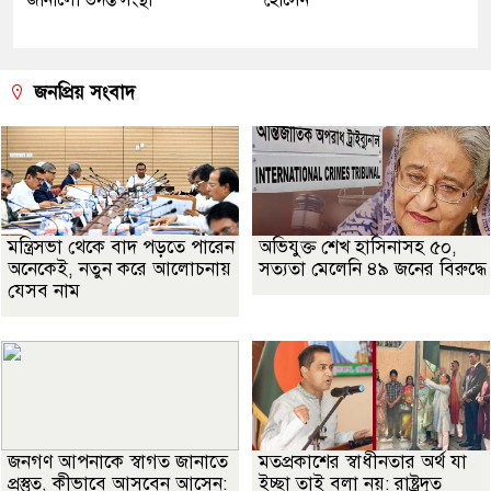
জানালো তদন্ত সংস্থা
হোসেন
জনপ্রিয় সংবাদ
মন্ত্রিসভা থেকে বাদ পড়তে পারেন
অভিযুক্ত শেখ হাসিনাসহ ৫০,
অনেকেই, নতুন করে আলোচনায়
সত্যতা মেলেনি ৪৯ জনের বিরুদ্ধে
যেসব নাম
জনগণ আপনাকে স্বাগত জানাতে
মতপ্রকাশের স্বাধীনতার অর্থ যা
প্রস্তুত, কীভাবে আসবেন আসেন:
ইচ্ছা তাই বলা নয়: রাষ্ট্রদূত