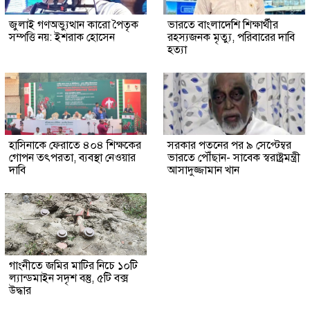
জুলাই গণঅভ্যুত্থান কারো পৈতৃক
ভারতে বাংলাদেশি শিক্ষার্থীর
সম্পত্তি নয়: ইশরাক হোসেন
রহস্যজনক মৃত্যু, পরিবারের দাবি
হত্যা
হাসিনাকে ফেরাতে ৪০৪ শিক্ষকের
সরকার পতনের পর ৯ সেপ্টেম্বর
গোপন তৎপরতা, ব্যবস্থা নেওয়ার
ভারতে পৌঁছান- সাবেক স্বরাষ্ট্রমন্ত্রী
দাবি
আসাদুজ্জামান খান
গাংনীতে জমির মাটির নিচে ১০টি
ল্যান্ডমাইন সদৃশ বস্তু, ৫টি বক্স
উদ্ধার