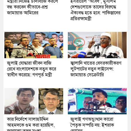
মন্ত্রীরা নিজেই চাঁদাবাজি করলে
ইসরায়েল ‘অবৈধ’, মুসলিম
বন্ধ করবেন কীভাবে-প্রশ্ন
দেশগুলোকে তাদের বিরুদ্ধে
জামায়াত আমিরের
ঐক্যবদ্ধ হতে হবে: পাকিস্তানের
প্রতিরক্ষামন্ত্রী
জুলাই যোদ্ধারা জীবন বাজি
জ্বালানি খাতের বেসরকারীকরণ
রেখে বাংলাদেশকে নতুন করে
লুটপাটের নতুন লাইসেন্স:
স্বাধীন করেছে: গণপূর্ত মন্ত্রী
জামায়াত সেক্রেটারি
কার নির্দেশে সালাহউদ্দিন
জুলাই গণঅভ্যুত্থান কারো
আহমদকে গুম করা হয়েছিল,
পৈতৃক সম্পত্তি নয়: ইশরাক