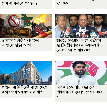
শেখ হাসিনাকে পরওয়ার
মুশফিক
জ্বালানি সংকট সমাধানের
ভারতে নেওয়ার আগে বর্তমান
আশ্বাসে স্বস্তির আভাস
স্বরাষ্ট্রমন্ত্রীও ছিলেন টিএফআই
সেলে: চিফ প্রসিকিউটর
পাওনা না মিটিয়েই বাংলাদেশে
‘সরকারকে পাঁচ বছর দেশ
অর্ডার স্থগিত করল এলপিপি
পরিচালনার সুযোগ দেওয়া হবে
না’