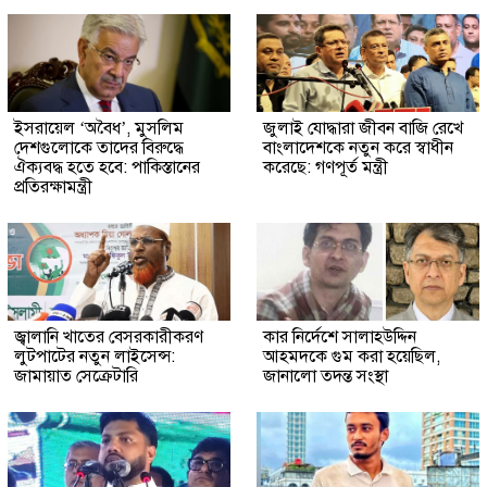
ইসরায়েল ‘অবৈধ’, মুসলিম
জুলাই যোদ্ধারা জীবন বাজি রেখে
দেশগুলোকে তাদের বিরুদ্ধে
বাংলাদেশকে নতুন করে স্বাধীন
ঐক্যবদ্ধ হতে হবে: পাকিস্তানের
করেছে: গণপূর্ত মন্ত্রী
প্রতিরক্ষামন্ত্রী
জ্বালানি খাতের বেসরকারীকরণ
কার নির্দেশে সালাহউদ্দিন
লুটপাটের নতুন লাইসেন্স:
আহমদকে গুম করা হয়েছিল,
জামায়াত সেক্রেটারি
জানালো তদন্ত সংস্থা