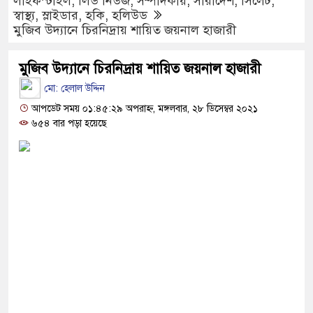
লাইফস্টাইল
,
লিড নিউজ
,
সম্পাদকীয়
,
সারাদেশ
,
সিলেট
,
তের বেসরকারীকরণ লুটপাটের নতুন লাইসেন্স: জামায়াত
স্বাস্থ্য
,
স্লাইডার
,
হকি
,
হলিউড
মুজিব উদ্যানে চিরনিদ্রায় শায়িত জয়নাল হাজারী
ে সালাহউদ্দিন আহমদকে গুম করা হয়েছিল, জানালো
মুজিব উদ্যানে চিরনিদ্রায় শায়িত জয়নাল হাজারী
মো: হেলাল উদ্দিন
আপডেট সময় ০১:৪৫:২৯ অপরাহ্ন, মঙ্গলবার, ২৮ ডিসেম্বর ২০২১
ুত্থান কারো পৈতৃক সম্পত্তি নয়: ইশরাক হোসেন
৬৫৪ বার পড়া হয়েছে
শি শিক্ষার্থীর রহস্যজনক মৃত্যু, পরিবারের দাবি হত্যা
রাতে ৪০৪ শিক্ষকের গোপন তৎপরতা, ব্যবস্থা নেওয়ার
র ৯ সেপ্টেম্বর ভারতে পৌঁছান- সাবেক স্বরাষ্ট্রমন্ত্রী
ান
মাটির নিচে ১০টি ল্যান্ডমাইন সদৃশ বস্তু, ৫টি বক্স