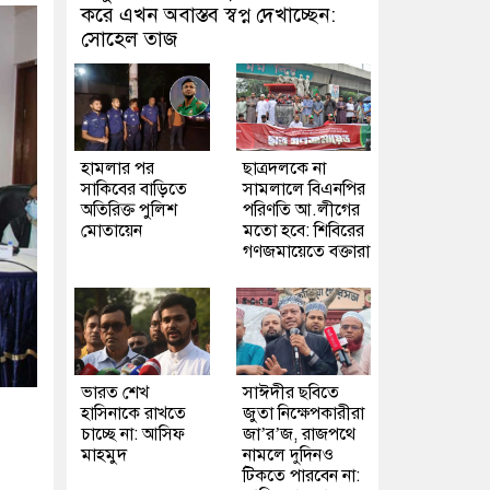
করে এখন অবাস্তব স্বপ্ন দেখাচ্ছেন:
সোহেল তাজ
হামলার পর
ছাত্রদলকে না
সাকিবের বাড়িতে
সামলালে বিএনপির
অতিরিক্ত পুলিশ
পরিণতি আ.লীগের
মোতায়েন
মতো হবে: শিবিরের
গণজমায়েতে বক্তারা
ভারত শেখ
সাঈদীর ছবিতে
হাসিনাকে রাখতে
জুতা নিক্ষেপকারীরা
চাচ্ছে না: আসিফ
জা’র’জ, রাজপথে
মাহমুদ
নামলে দুদিনও
টিকতে পারবেন না: