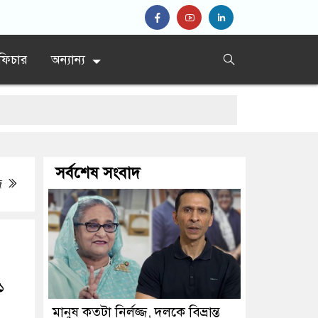
ফিচার
অন্যান্য
সর্বশেষ সংবাদ
মির
জ
 ফয়জুল করিম
১
মানুষ কতটা নির্লজ্জ, দলকে বিভ্রান্ত