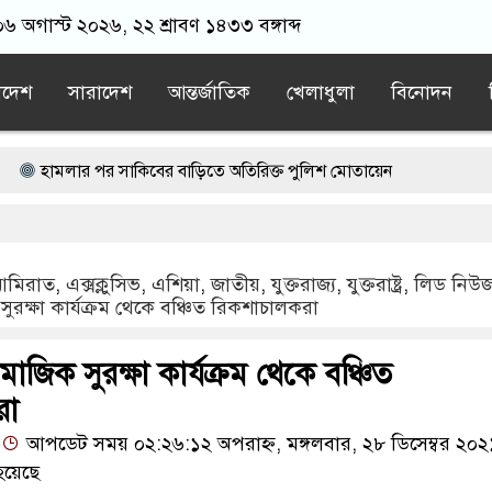
০৬ অগাস্ট ২০২৬, ২২ শ্রাবণ ১৪৩৩ বঙ্গাব্দ
াদেশ
সারাদেশ
আন্তর্জাতিক
খেলাধুলা
বিনোদন
 পর সাকিবের বাড়িতে অতিরিক্ত পুলিশ মোতায়েন
ভারত শেখ হাসিনাকে রাখতে চাচ্ছে না: আসিফ মাহমুদ
র হামজা
কার সঙ্গে ‘আঁতাত’, জবাব দিতে হবে প্রধানমন্ত্রীকে: জামায়াত আ
মিরাত
,
এক্সক্লুসিভ
,
এশিয়া
,
জাতীয়
,
যুক্তরাজ্য
,
যুক্তরাষ্ট্র
,
লিড নিউ
রক্ষা কার্যক্রম থেকে বঞ্চিত রিকশাচালকরা
াবিতে বিক্ষোভ
জুলাই সনদ নিয়ে প্রতারণা করলে পরিণতি ভালো হবে না:
াজিক সুরক্ষা কার্যক্রম থেকে বঞ্চিত
রা
আপডেট সময় ০২:২৬:১২ অপরাহ্ন, মঙ্গলবার, ২৮ ডিসেম্বর ২০২
হয়েছে