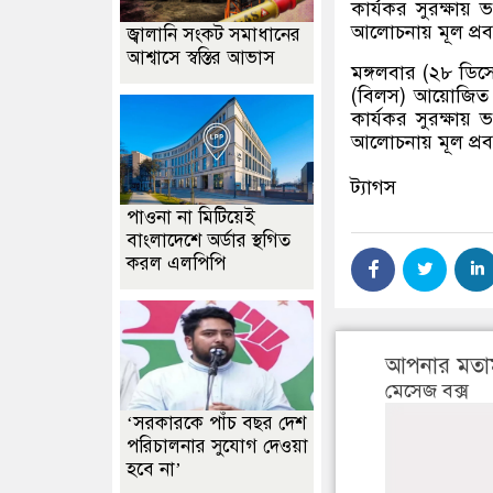
কার্যকর সুরক্ষা
আলোচনায় মূল প্রবন
জ্বালানি সংকট সমাধানের
আশ্বাসে স্বস্তির আভাস
মঙ্গলবার (২৮ ডিস
(বিলস) আয়োজিত 
কার্যকর সুরক্ষা
আলোচনায় মূল প্রবন
ট্যাগস
পাওনা না মিটিয়েই
বাংলাদেশে অর্ডার স্থগিত
করল এলপিপি
আপনার মতা
মেসেজ বক্স
‘সরকারকে পাঁচ বছর দেশ
পরিচালনার সুযোগ দেওয়া
হবে না’