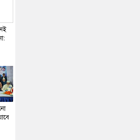
নই
না:
নো
যাবে