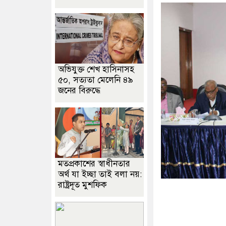
অভিযুক্ত শেখ হাসিনাসহ
৫০, সত্যতা মেলেনি ৪৯
জনের বিরুদ্ধে
মতপ্রকাশের স্বাধীনতার
অর্থ যা ইচ্ছা তাই বলা নয়:
রাষ্ট্রদূত মুশফিক