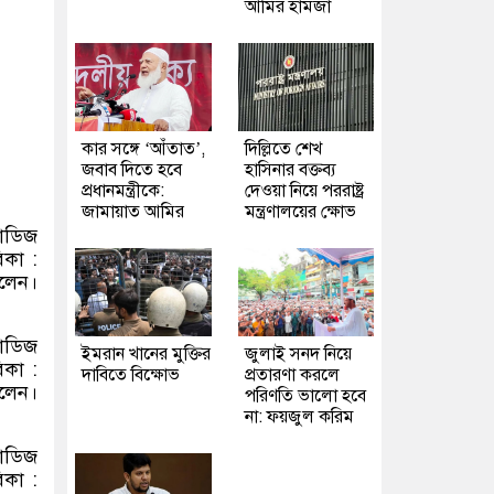
আমির হামজা
কার সঙ্গে ‘আঁতাত’,
দিল্লিতে শেখ
জবাব দিতে হবে
হাসিনার বক্তব্য
প্রধানমন্ত্রীকে:
দেওয়া নিয়ে পররাষ্ট্র
জামায়াত আমির
মন্ত্রণালয়ের ক্ষোভ
টাডিজ
কা :
বলেন।
টাডিজ
ইমরান খানের মুক্তির
জুলাই সনদ নিয়ে
কা :
দাবিতে বিক্ষোভ
প্রতারণা করলে
বলেন।
পরিণতি ভালো হবে
না: ফয়জুল করিম
টাডিজ
কা :