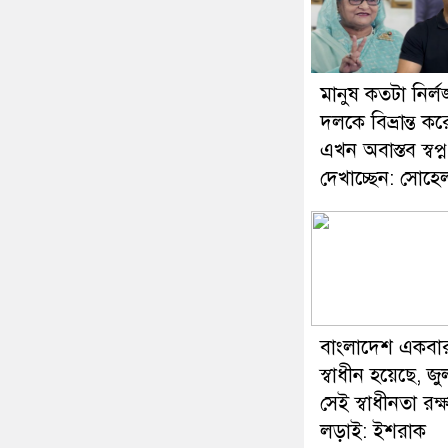
মানুষ কতটা নির্লজ
দলকে বিভ্রান্ত কর
এখন অবাস্তব স্বপ্ন
দেখাচ্ছেন: সোহ
বাংলাদেশ একবা
স্বাধীন হয়েছে, জু
সেই স্বাধীনতা রক্
লড়াই: ইশরাক