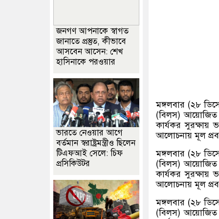
জনগণ আপনাকে স্বাগত
জানাতে প্রস্তুত, কীভাবে
আসবেন আসেন: শেখ
হাসিনাকে পরওয়ার
মঙ্গলবার (২৮ ডিস
(বিলস) আয়োজিত 
কার্যকর সুরক্ষা
ভারতে নেওয়ার আগে
আলোচনায় মূল প্রবন
বর্তমান স্বরাষ্ট্রমন্ত্রীও ছিলেন
টিএফআই সেলে: চিফ
মঙ্গলবার (২৮ ডিস
প্রসিকিউটর
(বিলস) আয়োজিত 
কার্যকর সুরক্ষা
আলোচনায় মূল প্রবন
মঙ্গলবার (২৮ ডিস
(বিলস) আয়োজিত 