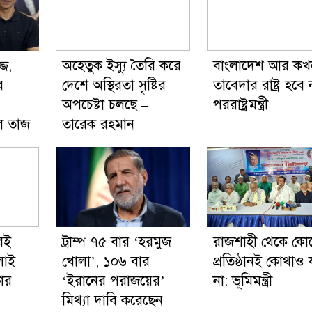
্জ,
অহেতুক ইস্যু তৈরি করে
বাংলাদেশ আর কখ
ে
দেশে অস্থিরতা সৃষ্টির
তাবেদার রাষ্ট্র হবে 
অপচেষ্টা চলছে –
পররাষ্ট্রমন্ত্রী
েল তাজ
তারেক রহমান
রই
ট্রাম্প ৭৫ বার ‘হরমুজ
রাজশাহী থেকে কো
লাই
খোলা’, ১০৬ বার
প্রতিষ্ঠানই কোথাও 
ষার
‘ইরানের পরাজয়ের’
না: ভূমিমন্ত্রী
মিথ্যা দাবি করেছেন