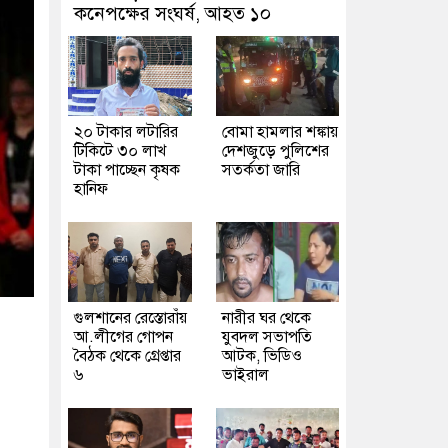
কনেপক্ষের সংঘর্ষ, আহত ১০
২০ টাকার লটারির
বোমা হামলার শঙ্কায়
টিকিটে ৩০ লাখ
দেশজুড়ে পুলিশের
টাকা পাচ্ছেন কৃষক
সতর্কতা জারি
হানিফ
গুলশানের রেস্তোরাঁয়
নারীর ঘর থেকে
আ.লীগের গোপন
যুবদল সভাপতি
বৈঠক থেকে গ্রেপ্তার
আটক, ভিডিও
৬
ভাইরাল