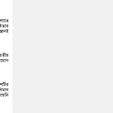
ালাতে
্টতার
্তানই
রতীয়
নোযোগ
েশটির
বিমান
নায়নি