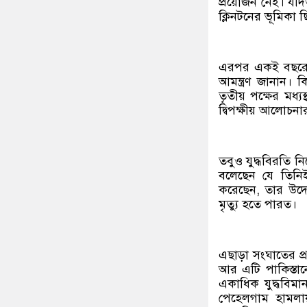
প্রয়োজন নেই। যদি
ক্লিনটনের ভূমিকা 
এরপর একই বছরের
আমন্ত্রণ জানান। ক
তৃতীয় পক্ষের মধ্য
দ্বিপক্ষীয় আলোচন
তবুও যুদ্ধবিরতি ন
বলেছেন যে তিনিই 
করেছেন, তার উদ্
মৃত্যু হতে পারত।
এছাড়া সংঘাতের প্র
আর এটি পাকিস্তানে
একাধিক যুদ্ধবিমা
পেহেলগাম হামলায় প