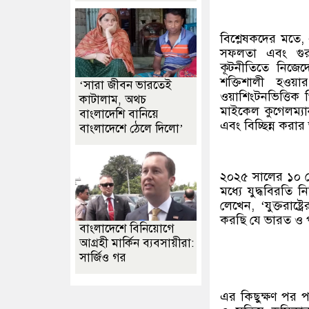
বিশ্লেষকদের মতে, 
সফলতা এবং গুরু
কূটনীতিতে নিজেদে
শক্তিশালী হওয়
‘সারা জীবন ভারতেই
ওয়াশিংটনভিত্তিক 
কাটালাম, অথচ
মাইকেল কুগেলম্যা
বাংলাদেশি বানিয়ে
এবং বিচ্ছিন্ন কর
বাংলাদেশে ঠেলে দিলো’
২০২৫ সালের ১০ মে
মধ্যে যুদ্ধবিরতি
লেখেন, ‘যুক্তরাষ
করছি যে ভারত ও পাক
বাংলাদেশে বিনিয়োগে
আগ্রহী মার্কিন ব্যবসায়ীরা:
সার্জিও গর
এর কিছুক্ষণ পর পাকি