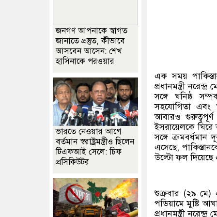
জনগণ আপনাকে স্বাগত
জানাতে প্রস্তুত, কীভাবে
আসবেন আসেন: শেখ
হাসিনাকে পরওয়ার
এক সময় পাকিস্ত
প্রধানমন্ত্রী নরেন্দ
সঙ্গে ঘনিষ্ঠ সম্
সহযোগিতা এবং আন
আবারও গুরুত্বপূর
ইসরায়েলকে ঘিরে অবস
ভারতে নেওয়ার আগে
সঙ্গে ক্রমবর্ধমান
বর্তমান স্বরাষ্ট্রমন্ত্রীও ছিলেন
এসেছে, পাকিস্তানক
টিএফআই সেলে: চিফ
উল্টো ফল দিয়েছে 
প্রসিকিউটর
শুক্রবার (২৯ মে)
পডিয়ামে মুষ্টি আঘ
প্রধানমন্ত্রী নরেন