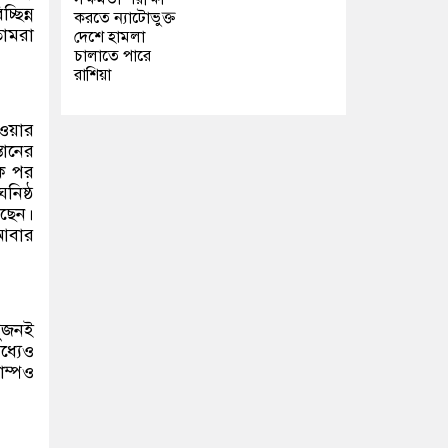
ছিন্ন
করতে ন্যাটোভুক্ত
তোমরা
দেশে হামলা
চালাতে পারে
রাশিয়া
হওয়ার
তানের
শক পর
নিষ্ঠ
েছেন।
ে আবার
দুজনই
ধ্যেও
াম্পও