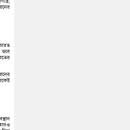
্ত্র,
তানের
 ভারত
। তবে
ারতের
তানের
থেকেই
স্থান
 কোনও