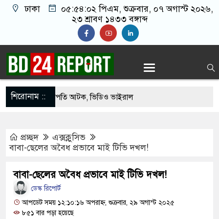
ঢাকা
০৫:৫৪:০৩ পিএম
, শুক্রবার, ০৭ অগাস্ট
২০২৬, ২৩ শ্রাবণ ১৪৩৩ বঙ্গাব্দ
শিরোনাম ::
েকে যুবদল সভাপতি আটক, ভিডিও ভাইরাল
 ফিরলে দায়ী থাকবে জামায়াত-এনসিপি: রাশেদ খাঁন
প্রচ্ছদ
এক্সক্লুসিভ
োগ দিলেন জামায়াত বহিষ্কাকৃত গাজী নজরুলের ১২
বাবা-ছেলের অবৈধ প্রভাবে মাই টিভি দখল!
বাবা-ছেলের অবৈধ প্রভাবে মাই টিভি দখল!
 ফিরলে দায়ী থাকবে জামায়াত-এনসিপি: রাশেদ খাঁন
ডেস্ক রিপোর্ট
া হারিয়েছে বর্তমান সরকার: নাহিদ ইসলাম
আপডেট সময় ১২:১০:১৬ অপরাহ্ন, শুক্রবার, ২৯ অগাস্ট ২০২৫
৮৫১ বার পড়া হয়েছে