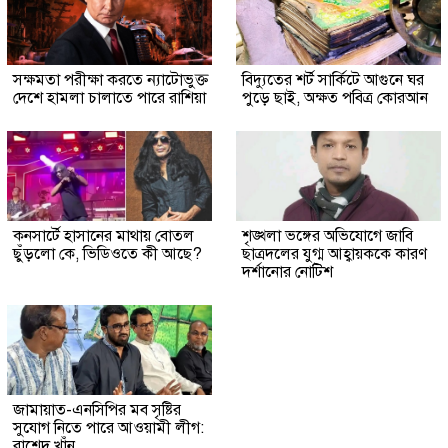
সক্ষমতা পরীক্ষা করতে ন্যাটোভুক্ত
বিদ্যুতের শর্ট সার্কিটে আগুনে ঘর
দেশে হামলা চালাতে পারে রাশিয়া
পুড়ে ছাই, অক্ষত পবিত্র কোরআন
কনসার্টে হাসানের মাথায় বোতল
শৃঙ্খলা ভঙ্গের অভিযোগে জাবি
ছুঁড়লো কে, ভিডিওতে কী আছে?
ছাত্রদলের যুগ্ম আহ্বায়ককে কারণ
দর্শানোর নোটিশ
জামায়াত-এনসিপির মব সৃষ্টির
সুযোগ নিতে পারে আওয়ামী লীগ:
রাশেদ খাঁন