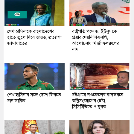
শেখ হাসিনাকে বাংলাদেশের
রাষ্ট্রপতি পদে ড. ইউনূসকে
হাতে তুলে দিবে ভারত, প্রত্যাশা
প্রস্তাব দেয়নি বিএনপি,
জামায়াতের
আলোচনায় মির্জা ফখরুলের
নাম
শেখ হাসিনার সঙ্গে দেশে ফিরতে
চট্টগ্রামে নওফেলের বাসভবনে
চান সাকিব
অগ্নিসংযোগের চেষ্টা,
সিসিটিভিতে ৭ যুবক