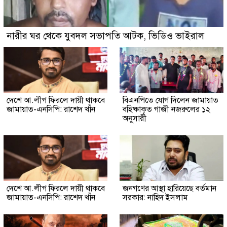
নারীর ঘর থেকে যুবদল সভাপতি আটক, ভিডিও ভাইরাল
দেশে আ.লীগ ফিরলে দায়ী থাকবে
বিএনপিতে যোগ দিলেন জামায়াত
জামায়াত-এনসিপি: রাশেদ খাঁন
বহিষ্কাকৃত গাজী নজরুলের ১২
অনুসারী
দেশে আ.লীগ ফিরলে দায়ী থাকবে
জনগণের আস্থা হারিয়েছে বর্তমান
জামায়াত-এনসিপি: রাশেদ খাঁন
সরকার: নাহিদ ইসলাম