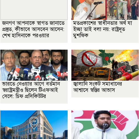
জনগণ আপনাকে স্বাগত জানাতে
মতপ্রকাশের স্বাধীনতার অর্থ যা
প্রস্তুত, কীভাবে আসবেন আসেন:
ইচ্ছা তাই বলা নয়: রাষ্ট্রদূত
শেখ হাসিনাকে পরওয়ার
মুশফিক
ভারতে নেওয়ার আগে বর্তমান
জ্বালানি সংকট সমাধানের
স্বরাষ্ট্রমন্ত্রীও ছিলেন টিএফআই
আশ্বাসে স্বস্তির আভাস
সেলে: চিফ প্রসিকিউটর