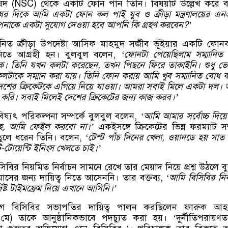
িষদ (NSC) থেকে একটি ফোন পান তিনি। বিষয়টি উল্লেখ করে 
ষের দিকে আমি একটা ফোন কল পাই যুব ও ক্রীড়া মন্ত্রণালয়ের এ
নাকে একটা সুযোগ দেওয়া হবে আপনি কি গ্রহণ করবেন?’
মানিত ক্রীড়া উপদেষ্টা আসিফ মাহমুদ সজীব ভূঁইয়ার একটি ফো
 নিতে আগ্রহী হন। বুলবুল বলেন,
‘ফোনটা পেয়েছিলাম সম্মানিত ক
কে। তিনি যখন কলটা করেছেন, তখন পিছনে ফিরে তাকাইনি। শুধু ভে
টাকে সম্মান করা যায়। তিনি ফোন করায় আমি খুব সম্মানিত বোধ 
শের ক্রিকেটকে এগিয়ে নিয়ে যাওয়া। আমরা সবাই মিলে একটা দল।
 করি। সবাই মিলেই দেশের ক্রিকেটের জন্য কাজ করব।’
বিষ্যৎ পরিকল্পনা সম্পর্কে বুলবুল বলেন,
‘আমি আমার সর্বোচ্চ দিয়ে চ
াহ, আমি ফেইল করবো না।’
একইসঙ্গে ক্রিকেটের ভিন্ন ফরম্যাট সম্
ও তুলে ধরেন তিনি। বলেন,
‘টেস্ট পাঁচ দিনের খেলা, ওয়ানডে হয় সাত ঘ
-টোয়েন্টি ইনিংস খেলতে চাই।’
সিবির নিয়মিত নির্বাচন সামনে রেখে তার মেয়াদ নিয়ে প্রশ্ন উঠলে ব
াসের জন্য দায়িত্ব নিতে আসেননি। তার বক্তব্য,
‘আমি বিসিবির নির্
ষ্ট টাইমফ্রেম নিয়ে এখানে আসিনি।’
আগে বিসিবির সভাপতির দায়িত্ব পালন করছিলেন ফারুক আহ
 মে) তাকে আনুষ্ঠানিকভাবে পদচ্যুত করা হয়। ‘দুর্নীতিপরায়ণ