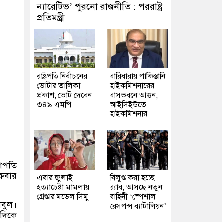
ন্যারেটিভ’ পুরনো রাজনীতি : পররাষ্ট্র
প্রতিমন্ত্রী
রাষ্ট্রপতি নির্বাচনের
বারিধারায় পাকিস্তানি
ভোটার তালিকা
হাইকমিশনারের
প্রকাশ, ভোট দেবেন
বাসভবনে আগুন,
৩৪৯ এমপি
আইসিইউতে
হাইকমিশনার
ভাপতি
্রবার
এবার জুলাই
বিলুপ্ত করা হচ্ছে
হত্যাচেষ্টা মামলায়
র‍্যাব, আসছে নতুন
গ্রেপ্তার মডেল সিমু
বাহিনী ‘স্পেশাল
লবুল।
রেসপন্স ব্যাটালিয়ন’
 দিকে