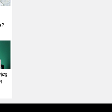
ন?
ঞ্জে
েন