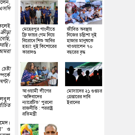
বলেন,
নএসসি
নকলেই
মেহেরপুর গাংনীতে
জীবিত অবস্থায়
্রীড়া
ফ্রি ফায়র গেম নিয়ে
নিজের চল্লিশা দুই
বেছি,
বিরোধে শিশু আবির
হাজার মানুষকে
করছি।
হত্যা: দুই কিশোরের
খাওয়ালেন ৭০
 আমরা
কারাদণ্ড
বছরের বৃদ্ধ
েষ্টা
পর্কে
ণ্টা।
আওয়ামী লীগের
মোসাদের ২১ গুপ্তচর
‘জঙ্গিবাদের
গ্রেপ্তারের দাবি
ুলবুল
ন্যারেটিভ’ পুরনো
ইরানের
বাচিত
রাজনীতি : পররাষ্ট্র
প্রতিমন্ত্রী
মেদ।
তা’ ও