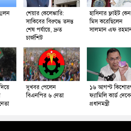
মেলন
শেয়ার কেলেঙ্কারি:
হাসিনার ফ্লাইট কেন
সাকিবের বিরুদ্ধে তদন্ত
মিস করেছিলেন
শেষ পর্যায়ে, দ্রুত
সালমান এফ রহমা
চার্জশিট
িয়ে
সুখবর পেলেন
১৬ আগস্ট কিশোরগ
ন
বিএনপির ৬ নেতা
ফ্যামিলি কার্ড দেব
নেতা
প্রধানমন্ত্রী