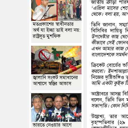
জাতীয় ক্রীড়া পর
‘এপ্রিল মাসের শে
থেকে। বলা হয়, আপ
মতপ্রকাশের স্বাধীনতার
তিনি জানান, সম্
অর্থ যা ইচ্ছা তাই বলা নয়:
বিসিবির দায়িত্ব
রাষ্ট্রদূত মুশফিক
উপদেষ্টার কাছ থে
কীভাবে সেই ফোনকল
এখন আমার কাজ দে
বাংলাদেশকে সমর্থন
ক্রিকেট বোর্ডের ভ
করবো। ইনশাআল্ল
নিজের দৃষ্টিভঙ্গি
জ্বালানি সংকট সমাধানের
আমি একটা কুইক টি
আশ্বাসে স্বস্তির আভাস
অক্টোবরে আসন্ন বি
বলেন, তিনি তিন ম
সভাপতি। কোন নির্দি
উল্লেখ্য, তার 
বৃহস্পতিবার (২৯
ভারতে নেওয়ার আগে