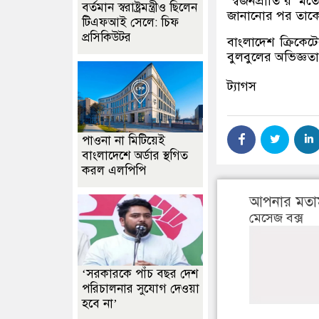
‘স্বজনপ্রীতি’র 
বর্তমান স্বরাষ্ট্রমন্ত্রীও ছিলেন
জানানোর পর তাকে 
টিএফআই সেলে: চিফ
প্রসিকিউটর
বাংলাদেশ ক্রিকে
বুলবুলের অভিজ্ঞতা
ট্যাগস
পাওনা না মিটিয়েই
বাংলাদেশে অর্ডার স্থগিত
করল এলপিপি
আপনার মতা
মেসেজ বক্স
‘সরকারকে পাঁচ বছর দেশ
পরিচালনার সুযোগ দেওয়া
হবে না’