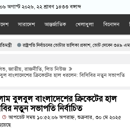
 ০৬ অগাস্ট ২০২৬, ২২ শ্রাবণ ১৪৩৩ বঙ্গাব্দ
াদেশ
সারাদেশ
আন্তর্জাতিক
খেলাধুলা
বিনোদন
রাষ্ট্রপতি নির্বাচনের ভোটার তালিকা প্রকাশ, ভোট দেবেন ৩৪৯ এমপি
র
এবার জুলাই হত্যাচেষ্টা মামলায় গ্রেপ্তার মডেল সিমু
ুসিভ
,
জাতীয়
,
রাজনীতি
,
লিড নিউজ
েহেরপুর গাংনীতে ফ্রি ফায়র গেম নিয়ে বিরোধে শিশু আবির হত্যা: দুই কিশোরের 
ুল বাংলাদেশের ক্রিকেটের হাল ধরলেন: বিসিবির নতুন সভাপতি
আওয়ামী লীগের ‘জঙ্গিবাদের ন্যারেটিভ’ পুরনো রাজনীতি : পররাষ্ট্র প্রতিমন্ত্রী
্যে আত্মসমর্পণের নির্দেশ
াম বুলবুল বাংলাদেশের ক্রিকেটের হাল
বির নতুন সভাপতি নির্বাচিত
আপডেট সময় ১০:৫২:০৬ অপরাহ্ন, শুক্রবার, ৩০ মে ২০২৫
হয়েছে