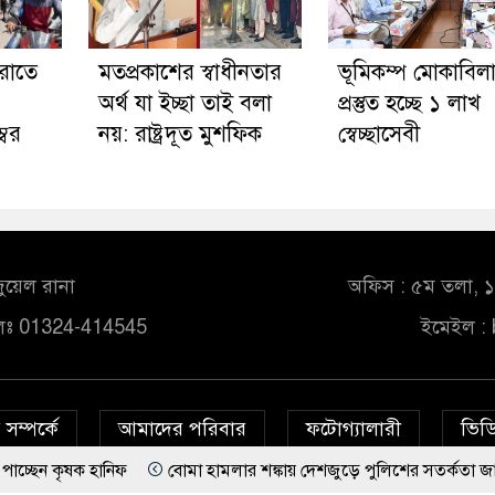
রাতে
মতপ্রকাশের স্বাধীনতার
ভূমিকম্প মোকাবিল
অর্থ যা ইচ্ছা তাই বলা
প্রস্তুত হচ্ছে ১ লাখ
্বর
নয়: রাষ্ট্রদূত মুশফিক
স্বেচ্ছাসেবী
ুয়েল রানা
অফিস : ৫ম তলা, ১০
লঃ 01324-414545
ইমেইল :
সম্পর্কে
আমাদের পরিবার
ফটোগ্যালারী
ভিডি
 হানিফ
বোমা হামলার শঙ্কায় দেশজুড়ে পুলিশের সতর্কতা জারি