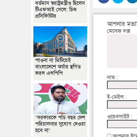
বর্তমান স্বরাষ্ট্রমন্ত্রীও ছিলেন
টিএফআই সেলে: চিফ
প্রসিকিউটর
আপনার মতা
মেসেজ বক্স
পাওনা না মিটিয়েই
বাংলাদেশে অর্ডার স্থগিত
করল এলপিপি
নাম :
ই-মেইল :
ওয়েবসাইট :
‘সরকারকে পাঁচ বছর দেশ
পরিচালনার সুযোগ দেওয়া
হবে না’
আপনার ইমেইল