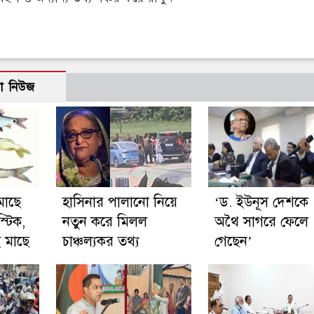
ো নিউজ
মাছে
হাসিনার পালানো নিয়ে
‘ড. ইউনূস দেশকে
্টিক,
নতুন করে মিলল
অথৈ সাগরে ফেলে
 মাছে
চাঞ্চল্যকর তথ্য
গেছেন’