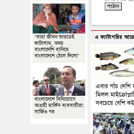
‘সারা জীবন ভারতেই
এ ক্যাটাগরির আর
কাটালাম, অথচ
বাংলাদেশি বানিয়ে
বাংলাদেশে ঠেলে দিলো’
এবার পাঁচ দেশি 
মিলল মাইক্রোপ্লাস
বাংলাদেশে বিনিয়োগে
সবচেয়ে বেশি কই
আগ্রহী মার্কিন ব্যবসায়ীরা:
সার্জিও গর