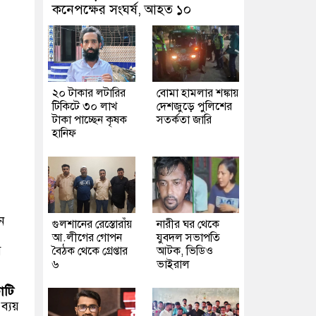
কনেপক্ষের সংঘর্ষ, আহত ১০
২০ টাকার লটারির
বোমা হামলার শঙ্কায়
টিকিটে ৩০ লাখ
দেশজুড়ে পুলিশের
টাকা পাচ্ছেন কৃষক
সতর্কতা জারি
হানিফ
ে
গুলশানের রেস্তোরাঁয়
নারীর ঘর থেকে
আ.লীগের গোপন
যুবদল সভাপতি
ব
বৈঠক থেকে গ্রেপ্তার
আটক, ভিডিও
৬
ভাইরাল
োটি
 ব্যয়