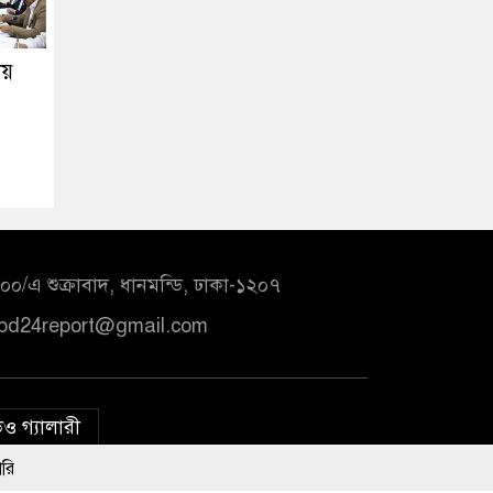
ায়
০/এ শুক্রাবাদ, ধানমন্ডি, ঢাকা-১২০৭
bd24report@gmail.com
ও গ্যালারী