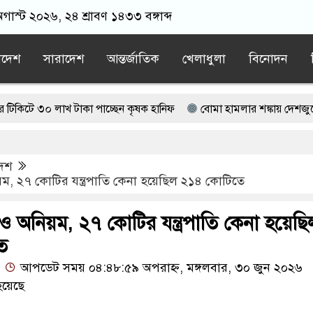
গাস্ট ২০২৬, ২৪ শ্রাবণ ১৪৩৩ বঙ্গাব্দ
াদেশ
সারাদেশ
আন্তর্জাতিক
খেলাধুলা
বিনোদন
০ লাখ টাকা পাচ্ছেন কৃষক হানিফ
বোমা হামলার শঙ্কায় দেশজুড়ে পুলিশের
ভাপতি আটক, ভিডিও ভাইরাল
দেশ
 জামায়াত বহিষ্কাকৃত গাজী নজরুলের ১২ অনুসারী
, ২৭ কোটির যন্ত্রপাতি কেনা হয়েছিল ২১৪ কোটিতে
েছে বর্তমান সরকার: নাহিদ ইসলাম
ও অনিয়ম, ২৭ কোটির যন্ত্রপাতি কেনা হয়েছি
ে
আপডেট সময় ০৪:৪৮:৫৯ অপরাহ্ন, মঙ্গলবার, ৩০ জুন ২০২৬
হয়েছে