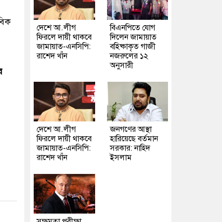
াবিক
দেশে আ.লীগ
বিএনপিতে যোগ
ফিরলে দায়ী থাকবে
দিলেন জামায়াত
জামায়াত-এনসিপি:
বহিষ্কাকৃত গাজী
রাশেদ খাঁন
নজরুলের ১২
অনুসারী
র
দেশে আ.লীগ
জনগণের আস্থা
ফিরলে দায়ী থাকবে
হারিয়েছে বর্তমান
জামায়াত-এনসিপি:
সরকার: নাহিদ
রাশেদ খাঁন
ইসলাম
সক্ষমতা পরীক্ষা