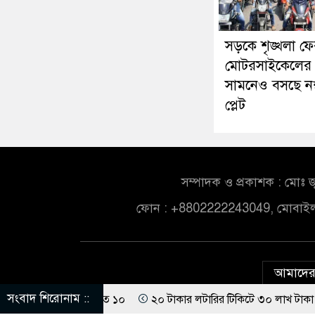
সড়কে শৃঙ্খলা ফে
মোটরসাইকেলের
সামনেও বসছে নম
প্লেট
সম্পাদক ও প্রকাশক : মোঃ জ
ফোন : +8802222243049, মোবাই
আমাদের 
সংবাদ শিরোনাম ::
র সংঘর্ষ, আহত ১০
২০ টাকার লটারির টিকিটে ৩০ লাখ টাকা পাচ্ছেন কৃষক