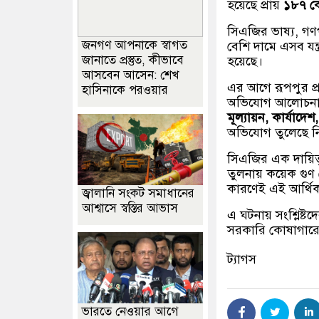
হয়েছে প্রায়
১৮৭ ক
সিএজির ভাষ্য, গণপূ
জনগণ আপনাকে স্বাগত
বেশি দামে এসব যন্
জানাতে প্রস্তুত, কীভাবে
হয়েছে।
আসবেন আসেন: শেখ
এর আগে রূপপুর প্র
হাসিনাকে পরওয়ার
অভিযোগ আলোচনায় এ
মূল্যায়ন, কার্যাদ
অভিযোগ তুলেছে নি
সিএজির এক দায়িত্ব
তুলনায় কয়েক গুণ ব
কারণেই এই আর্থিক
জ্বালানি সংকট সমাধানের
আশ্বাসে স্বস্তির আভাস
এ ঘটনায় সংশ্লিষ্টদে
সরকারি কোষাগারে
ট্যাগস
ভারতে নেওয়ার আগে