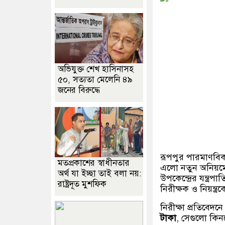
অভিযুক্ত শেখ হাসিনাসহ
৫০, সত্যতা মেলেনি ৪৯
জনের বিরুদ্ধে
রূপপুর পারমাণবিক 
মতপ্রকাশের স্বাধীনতার
এলো নতুন অনিয়
অর্থ যা ইচ্ছা তাই বলা নয়:
উপকেন্দ্রের যন্ত্
রাষ্ট্রদূত মুশফিক
নিরীক্ষক ও নিয়ন্ত্
নিরীক্ষা প্রতিবেদন
টাকা
, সেগুলো কিন