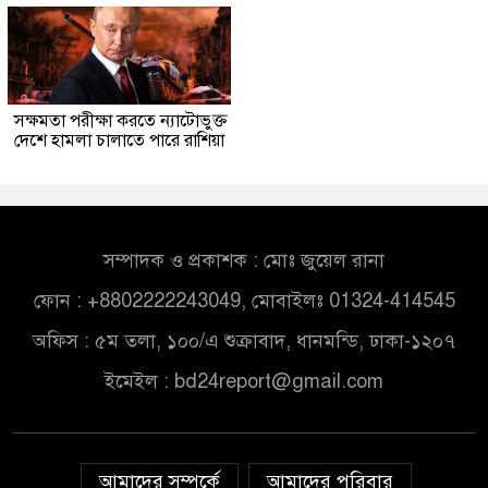
সক্ষমতা পরীক্ষা করতে ন্যাটোভুক্ত
দেশে হামলা চালাতে পারে রাশিয়া
সম্পাদক ও প্রকাশক : মোঃ জুয়েল রানা
ফোন : +8802222243049, মোবাইলঃ 01324-414545
অফিস : ৫ম তলা, ১০০/এ শুক্রাবাদ, ধানমন্ডি, ঢাকা-১২০৭
ইমেইল :
bd24report@gmail.com
আমাদের সম্পর্কে
আমাদের পরিবার