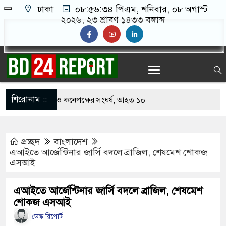
ঢাকা
০৮:৫৬:৩৫ পিএম
, শনিবার, ০৮ অগাস্ট
২০২৬, ২৩ শ্রাবণ ১৪৩৩ বঙ্গাব্দ
শিরোনাম ::
খাবার নিয়ে বর ও কনেপক্ষের সংঘর্ষ, আহত ১০
ারির টিকিটে ৩০ লাখ টাকা পাচ্ছেন কৃষক হানিফ
প্রচ্ছদ
বাংলাদেশ
 শঙ্কায় দেশজুড়ে পুলিশের সতর্কতা জারি
এআইতে আর্জেন্টিনার জার্সি বদলে ব্রাজিল, শেষমেশ শোকজ
এসআই
স্তোরাঁয় আ.লীগের গোপন বৈঠক থেকে গ্রেপ্তার ৬
েকে যুবদল সভাপতি আটক, ভিডিও ভাইরাল
এআইতে আর্জেন্টিনার জার্সি বদলে ব্রাজিল, শেষমেশ
শোকজ এসআই
 ফিরলে দায়ী থাকবে জামায়াত-এনসিপি: রাশেদ খাঁন
ডেস্ক রিপোর্ট