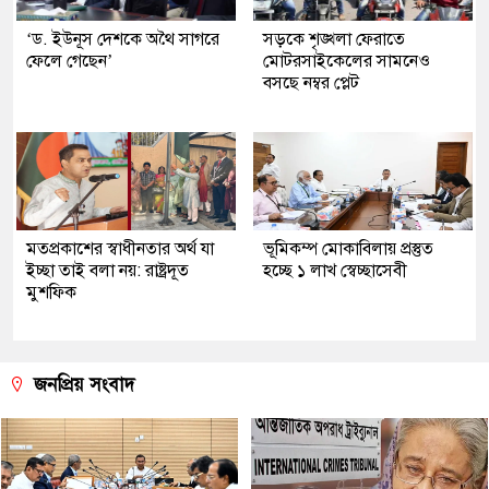
‘ড. ইউনূস দেশকে অথৈ সাগরে
সড়কে শৃঙ্খলা ফেরাতে
ফেলে গেছেন’
মোটরসাইকেলের সামনেও
বসছে নম্বর প্লেট
মতপ্রকাশের স্বাধীনতার অর্থ যা
ভূমিকম্প মোকাবিলায় প্রস্তুত
ইচ্ছা তাই বলা নয়: রাষ্ট্রদূত
হচ্ছে ১ লাখ স্বেচ্ছাসেবী
মুশফিক
জনপ্রিয় সংবাদ