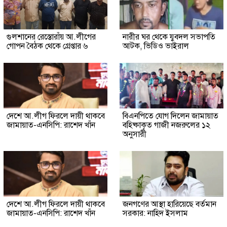
গুলশানের রেস্তোরাঁয় আ.লীগের
নারীর ঘর থেকে যুবদল সভাপতি
গোপন বৈঠক থেকে গ্রেপ্তার ৬
আটক, ভিডিও ভাইরাল
দেশে আ.লীগ ফিরলে দায়ী থাকবে
বিএনপিতে যোগ দিলেন জামায়াত
জামায়াত-এনসিপি: রাশেদ খাঁন
বহিষ্কাকৃত গাজী নজরুলের ১২
অনুসারী
দেশে আ.লীগ ফিরলে দায়ী থাকবে
জনগণের আস্থা হারিয়েছে বর্তমান
জামায়াত-এনসিপি: রাশেদ খাঁন
সরকার: নাহিদ ইসলাম