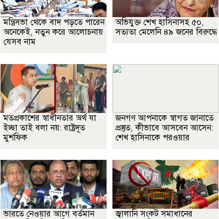
মন্ত্রিসভা থেকে বাদ পড়তে পারেন
অভিযুক্ত শেখ হাসিনাসহ ৫০,
অনেকেই, নতুন করে আলোচনায়
সত্যতা মেলেনি ৪৯ জনের বিরুদ্ধে
যেসব নাম
মতপ্রকাশের স্বাধীনতার অর্থ যা
জনগণ আপনাকে স্বাগত জানাতে
ইচ্ছা তাই বলা নয়: রাষ্ট্রদূত
প্রস্তুত, কীভাবে আসবেন আসেন:
মুশফিক
শেখ হাসিনাকে পরওয়ার
ভারতে নেওয়ার আগে বর্তমান
জ্বালানি সংকট সমাধানের