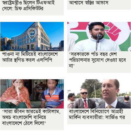
স্বরাষ্ট্রমন্ত্রীও ছিলেন টিএফআই
আশ্বাসে স্বস্তির আভাস
সেলে: চিফ প্রসিকিউটর
পাওনা না মিটিয়েই বাংলাদেশে
‘সরকারকে পাঁচ বছর দেশ
অর্ডার স্থগিত করল এলপিপি
পরিচালনার সুযোগ দেওয়া হবে
না’
‘সারা জীবন ভারতেই কাটালাম,
বাংলাদেশে বিনিয়োগে আগ্রহী
অথচ বাংলাদেশি বানিয়ে
মার্কিন ব্যবসায়ীরা: সার্জিও গর
বাংলাদেশে ঠেলে দিলো’