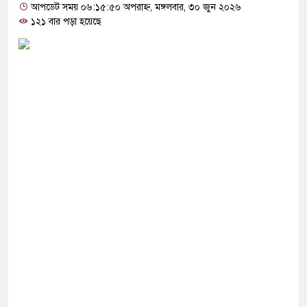
োগ দিলেন জামায়াত বহিষ্কাকৃত গাজী নজরুলের ১২
আপডেট সময় ০৬:১৫:৫০ অপরাহ্ন, মঙ্গলবার, ৩০ জুন ২০২৬
১২১ বার পড়া হয়েছে
 ফিরলে দায়ী থাকবে জামায়াত-এনসিপি: রাশেদ খাঁন
া হারিয়েছে বর্তমান সরকার: নাহিদ ইসলাম
ক্ষা করতে ন্যাটোভুক্ত দেশে হামলা চালাতে পারে রাশিয়া