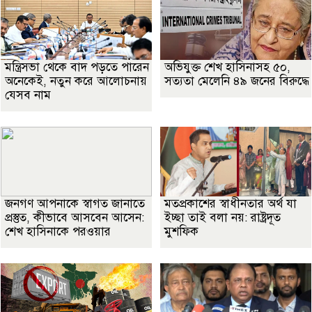
মন্ত্রিসভা থেকে বাদ পড়তে পারেন
অভিযুক্ত শেখ হাসিনাসহ ৫০,
অনেকেই, নতুন করে আলোচনায়
সত্যতা মেলেনি ৪৯ জনের বিরুদ্ধে
যেসব নাম
জনগণ আপনাকে স্বাগত জানাতে
মতপ্রকাশের স্বাধীনতার অর্থ যা
প্রস্তুত, কীভাবে আসবেন আসেন:
ইচ্ছা তাই বলা নয়: রাষ্ট্রদূত
শেখ হাসিনাকে পরওয়ার
মুশফিক