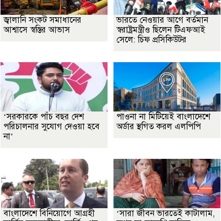
জ্বালানি সংকট সমাধানের
ভারতে নেওয়ার আগে বর্তমান
আশ্বাসে স্বস্তির আভাস
স্বরাষ্ট্রমন্ত্রীও ছিলেন টিএফআই
সেলে: চিফ প্রসিকিউটর
‘সরকারকে পাঁচ বছর দেশ
পাওনা না মিটিয়েই বাংলাদেশে
পরিচালনার সুযোগ দেওয়া হবে
অর্ডার স্থগিত করল এলপিপি
না’
বাংলাদেশে বিনিয়োগে আগ্রহী
‘সারা জীবন ভারতেই কাটালাম,