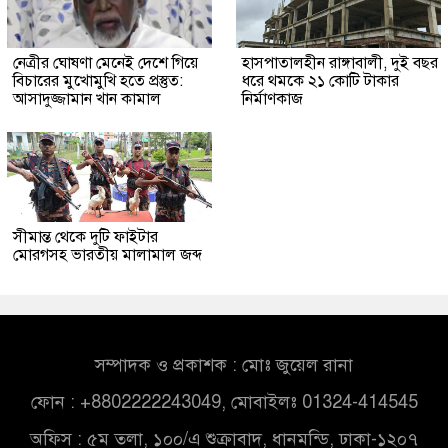
নেত্রীর ঘোষণা মেনেই দেশে গিয়ে
হাসপাতালহীন রাঙ্গাবালী, দুই বছর
বিচারের মুখোমুখি হতে প্রস্তুত:
ধরে থমকে ২১ কোটি টাকার
আসাদুজ্জামান খান কামাল
নির্মাণকাজ
সীমান্ত থেকে দুটি ফাইটার
মোরগসহ ভারতীয় মালামাল জব্দ
সম্পাদক ও প্রকাশক : মোঃ জুয়েল রানা
ফোন : +8802222243049, মোবাইলঃ 01324-414545
অফিস : ৫ম তলা, ১০০/এ শুক্রাবাদ, ধানমন্ডি, ঢাকা-১২০৭