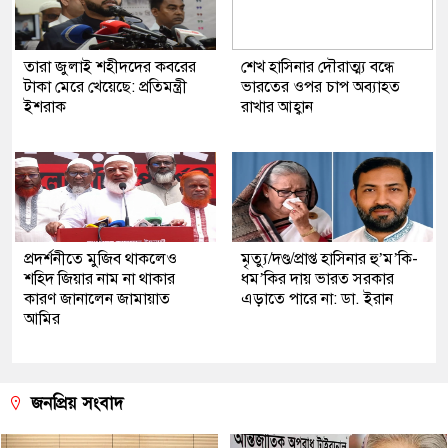
তারা জুলাই শহীদদের কবরের
শেখ হাসিনার দৌরাত্ম্য বন্ধে
টাকা মেরে খেয়েছে: প্রতিমন্ত্রী
ভারতের ওপর চাপ অব্যাহত
ইশরাক
রাখার আহ্বান
প্রদর্শনীতে মুজিব থাকলেও
মৃত্যু/দণ্ড/প্রাপ্ত হাসিনার হু’ম’কি-
শহিদ জিয়ার নাম না থাকার
ধম’কির দায় ভারত সরকার
কারণ জানালেন জামায়াত
এড়াতে পারে না: ডা. ইরান
আমির
জনপ্রিয় সংবাদ