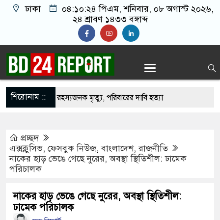
ঢাকা
০৪:১০:২৫ পিএম
, শনিবার, ০৮ অগাস্ট ২০২৬,
২৪ শ্রাবণ ১৪৩৩ বঙ্গাব্দ
শিরোনাম ::
েশি শিক্ষার্থীর রহস্যজনক মৃত্যু, পরিবারের দাবি হত্যা
েরাতে ৪০৪ শিক্ষকের গোপন তৎপরতা, ব্যবস্থা নেওয়ার
প্রচ্ছদ
এক্সক্লুসিভ
,
ফেসবুক নিউজ
,
বাংলাদেশ
,
রাজনীতি
নাকের হাড় ভেঙে গেছে নুরের, অবস্থা স্থিতিশীল: ঢামেক
পর ৯ সেপ্টেম্বর ভারতে পৌঁছান- সাবেক স্বরাষ্ট্রমন্ত্রী
পরিচালক
খান
নাকের হাড় ভেঙে গেছে নুরের, অবস্থা স্থিতিশীল:
 মাটির নিচে ১০টি ল্যান্ডমাইন সদৃশ বস্তু, ৫টি বক্স
ঢামেক পরিচালক