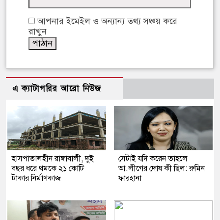
আপনার ইমেইল ও অন্যান্য তথ্য সঞ্চয় করে
রাখুন
এ ক্যাটাগরির আরো নিউজ
হাসপাতালহীন রাঙ্গাবালী, দুই
সেটাই যদি করেন তাহলে
বছর ধরে থমকে ২১ কোটি
আ.লীগের দোষ কী ছিল: রুমিন
টাকার নির্মাণকাজ
ফারহানা