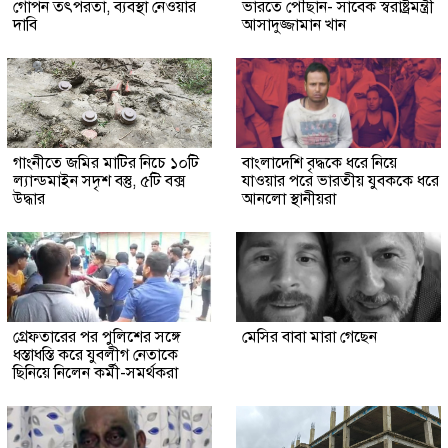
গোপন তৎপরতা, ব্যবস্থা নেওয়ার
ভারতে পৌঁছান- সাবেক স্বরাষ্ট্রমন্ত্রী
দাবি
আসাদুজ্জামান খান
গাংনীতে জমির মাটির নিচে ১০টি
বাংলাদেশি বৃদ্ধকে ধরে নিয়ে
ল্যান্ডমাইন সদৃশ বস্তু, ৫টি বক্স
যাওয়ার পরে ভারতীয় যুবককে ধরে
উদ্ধার
আনলো স্থানীয়রা
গ্রেফতারের পর পুলিশের সঙ্গে
মেসির বাবা মারা গেছেন
ধস্তাধস্তি করে যুবলীগ নেতাকে
ছিনিয়ে নিলেন কর্মী-সমর্থকরা