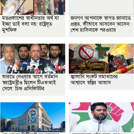
মতপ্রকাশের স্বাধীনতার অর্থ যা
জনগণ আপনাকে স্বাগত জানাতে
ইচ্ছা তাই বলা নয়: রাষ্ট্রদূত
প্রস্তুত, কীভাবে আসবেন আসেন:
মুশফিক
শেখ হাসিনাকে পরওয়ার
ভারতে নেওয়ার আগে বর্তমান
জ্বালানি সংকট সমাধানের
স্বরাষ্ট্রমন্ত্রীও ছিলেন টিএফআই
আশ্বাসে স্বস্তির আভাস
সেলে: চিফ প্রসিকিউটর