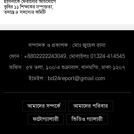
হাসিনাকে ফেরানোর অভিযোগে
কুবির ১১ শিক্ষকের সম্পৃক্ততা,
তদন্তে ৪ সদস্যের কমিটি
সম্পাদক ও প্রকাশক : মোঃ জুয়েল রানা
ফোন : +8802222243049, মোবাইলঃ 01324-414545
অফিস : ৫ম তলা, ১০০/এ শুক্রাবাদ, ধানমন্ডি, ঢাকা-১২০৭
ইমেইল :
bd24report@gmail.com
আমাদের সম্পর্কে
আমাদের পরিবার
ফটোগ্যালারী
ভিডিও গ্যালারী