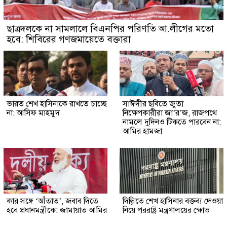
ছাত্রদলকে না সামলালে বিএনপির পরিণতি আ.লীগের মতো
হবে: শিবিরের গণজমায়েতে বক্তারা
ভারত শেখ হাসিনাকে রাখতে চাচ্ছে
সাঈদীর ছবিতে জুতা
না: আসিফ মাহমুদ
নিক্ষেপকারীরা জা’র’জ, রাজপথে
নামলে দুদিনও টিকতে পারবেন না:
আমির হামজা
কার সঙ্গে ‘আঁতাত’, জবাব দিতে
দিল্লিতে শেখ হাসিনার বক্তব্য দেওয়া
হবে প্রধানমন্ত্রীকে: জামায়াত আমির
নিয়ে পররাষ্ট্র মন্ত্রণালয়ের ক্ষোভ