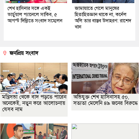
শেখ হাসিনার সঙ্গে একই
জামায়াতে গেলে মানুষের
ভার্চুয়াল প্যানেলে সাকিব, ৫
হিতাহিতজ্ঞান থাকে না, কর্নেল
আগস্ট দিল্লিতে সংবাদ সম্মেলন
অলি তার বাস্তব উদাহরণ: রাশেদ
খান
জনপ্রিয় সংবাদ
মন্ত্রিসভা থেকে বাদ পড়তে পারেন
অভিযুক্ত শেখ হাসিনাসহ ৫০,
অনেকেই, নতুন করে আলোচনায়
সত্যতা মেলেনি ৪৯ জনের বিরুদ্ধে
যেসব নাম