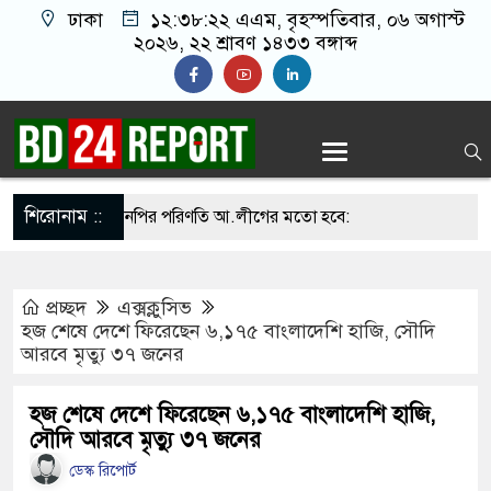
ঢাকা
১২:৩৮:২৩ এএম
, বৃহস্পতিবার, ০৬ অগাস্ট
২০২৬, ২২ শ্রাবণ ১৪৩৩ বঙ্গাব্দ
শিরোনাম ::
না সামলালে বিএনপির পরিণতি আ.লীগের মতো হবে:
য়েতে বক্তারা
প্রচ্ছদ
এক্সক্লুসিভ
সিনাকে রাখতে চাচ্ছে না: আসিফ মাহমুদ
হজ শেষে দেশে ফিরেছেন ৬,১৭৫ বাংলাদেশি হাজি, সৌদি
আরবে মৃত্যু ৩৭ জনের
তে জুতা নিক্ষেপকারীরা জা’র’জ, রাজপথে নামলে
পারবেন না: আমির হামজা
হজ শেষে দেশে ফিরেছেন ৬,১৭৫ বাংলাদেশি হাজি,
সৌদি আরবে মৃত্যু ৩৭ জনের
ঁতাত’, জবাব দিতে হবে প্রধানমন্ত্রীকে: জামায়াত আমির
ডেস্ক রিপোর্ট