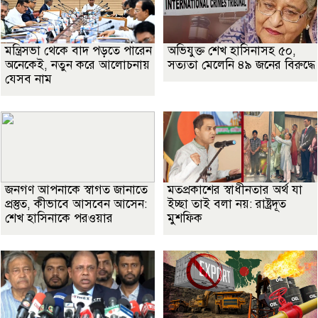
মন্ত্রিসভা থেকে বাদ পড়তে পারেন
অভিযুক্ত শেখ হাসিনাসহ ৫০,
অনেকেই, নতুন করে আলোচনায়
সত্যতা মেলেনি ৪৯ জনের বিরুদ্ধে
যেসব নাম
জনগণ আপনাকে স্বাগত জানাতে
মতপ্রকাশের স্বাধীনতার অর্থ যা
প্রস্তুত, কীভাবে আসবেন আসেন:
ইচ্ছা তাই বলা নয়: রাষ্ট্রদূত
শেখ হাসিনাকে পরওয়ার
মুশফিক