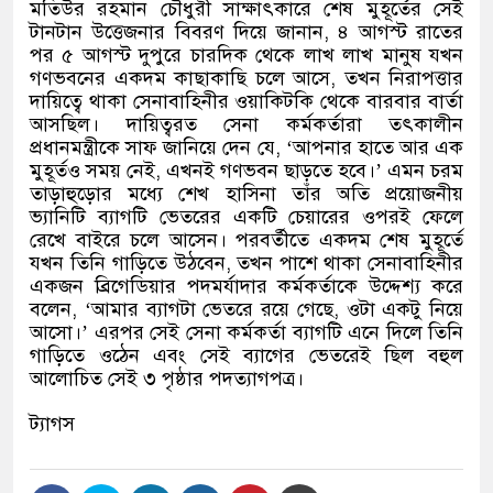
মতিউর রহমান চৌধুরী সাক্ষাৎকারে শেষ মুহূর্তের সেই
টানটান উত্তেজনার বিবরণ দিয়ে জানান, ৪ আগস্ট রাতের
পর ৫ আগস্ট দুপুরে চারদিক থেকে লাখ লাখ মানুষ যখন
গণভবনের একদম কাছাকাছি চলে আসে, তখন নিরাপত্তার
দায়িত্বে থাকা সেনাবাহিনীর ওয়াকিটকি থেকে বারবার বার্তা
আসছিল। দায়িত্বরত সেনা কর্মকর্তারা তৎকালীন
প্রধানমন্ত্রীকে সাফ জানিয়ে দেন যে, ‘আপনার হাতে আর এক
মুহূর্তও সময় নেই, এখনই গণভবন ছাড়তে হবে।’ এমন চরম
তাড়াহুড়োর মধ্যে শেখ হাসিনা তাঁর অতি প্রয়োজনীয়
ভ্যানিটি ব্যাগটি ভেতরের একটি চেয়ারের ওপরই ফেলে
রেখে বাইরে চলে আসেন। পরবর্তীতে একদম শেষ মুহূর্তে
যখন তিনি গাড়িতে উঠবেন, তখন পাশে থাকা সেনাবাহিনীর
একজন ব্রিগেডিয়ার পদমর্যাদার কর্মকর্তাকে উদ্দেশ্য করে
বলেন, ‘আমার ব্যাগটা ভেতরে রয়ে গেছে, ওটা একটু নিয়ে
আসো।’ এরপর সেই সেনা কর্মকর্তা ব্যাগটি এনে দিলে তিনি
গাড়িতে ওঠেন এবং সেই ব্যাগের ভেতরেই ছিল বহুল
আলোচিত সেই ৩ পৃষ্ঠার পদত্যাগপত্র।
ট্যাগস