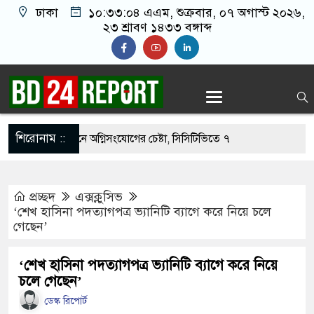
ঢাকা
১০:৩৩:০৫ এএম
, শুক্রবার, ০৭ অগাস্ট ২০২৬,
২৩ শ্রাবণ ১৪৩৩ বঙ্গাব্দ
শিরোনাম ::
ওফেলের বাসভবনে অগ্নিসংযোগের চেষ্টা, সিসিটিভিতে ৭
প্রচ্ছদ
এক্সক্লুসিভ
ার ছাড়াই মার্কিন ঘাঁটিতে নিখুঁত হামলা চালান ইরানি
‘শেখ হাসিনা পদত্যাগপত্র ভ্যানিটি ব্যাগে করে নিয়ে চলে
গেছেন’
্রস্ত ১০০ পরিবারকে নতুন ঘর দেবেন প্রধানমন্ত্রী
‘শেখ হাসিনা পদত্যাগপত্র ভ্যানিটি ব্যাগে করে নিয়ে
চলে গেছেন’
্তিকর ছবি তুলে লন্ডনে বয়ফ্রেন্ডের কাছে পাঠাতেন
ডেস্ক রিপোর্ট