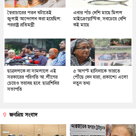
স্বৈরাচারের পতন ঘটাতেই
এবার পাঁচ দেশি মাছে মিলল
জুলাই আন্দোলন করা হয়েছিল:
মাইক্রোপ্লাস্টিক, সবচেয়ে বেশি
পররাষ্ট্র প্রতিমন্ত্রী
কই মাছে
ছাত্রদলকে না সামলালে এই
৫ আগস্ট হাসিনাকে ভারতে
সরকারের পরিণতি আ.লীগের
পৌঁছে দেন যারা, প্রকাশ্যে এলো
চেয়েও ভয়াবহ হবে: ছাত্রশিবির
নতুন তথ্য
সভাপতি
জনপ্রিয় সংবাদ