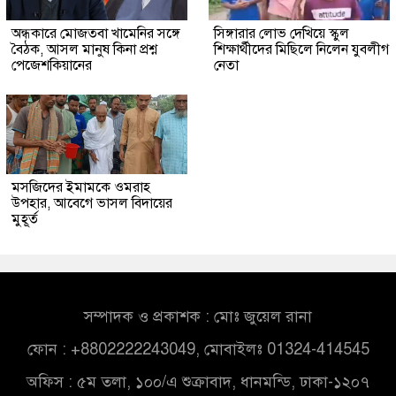
অন্ধকারে মোজতবা খামেনির সঙ্গে
সিঙ্গারার লোভ দেখিয়ে স্কুল
বৈঠক, আসল মানুষ কিনা প্রশ্ন
শিক্ষার্থীদের মিছিলে নিলেন যুবলীগ
পেজেশকিয়ানের
নেতা
মসজিদের ইমামকে ওমরাহ
উপহার, আবেগে ভাসল বিদায়ের
মুহূর্ত
সম্পাদক ও প্রকাশক : মোঃ জুয়েল রানা
ফোন : +8802222243049, মোবাইলঃ 01324-414545
অফিস : ৫ম তলা, ১০০/এ শুক্রাবাদ, ধানমন্ডি, ঢাকা-১২০৭