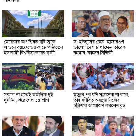
মেয়েদের আপত্তিকর ছবি তুলে
ড. ইউনূসের চেয়ে ‘হাজারগুণ
লন্ডনে বয়ফ্রেন্ডের কাছে পাঠাতেন
ভালো’ দেশ চালাচ্ছেন তারেক
ইসলামী বিশ্ববিদ্যালয়ের ছাত্রী
রহমান: কাদের সিদ্দিকী
সকাল না হতেই মর্মান্তিক দুই
মৃত্যুর পর যদি সন্তানেরা না করে,
দুর্ঘটনা, ঝরে গেল ১৫ প্রাণ
তাই জীবিত অবস্থায় নিজের
চল্লিশার আয়োজন করলেন বৃদ্ধ