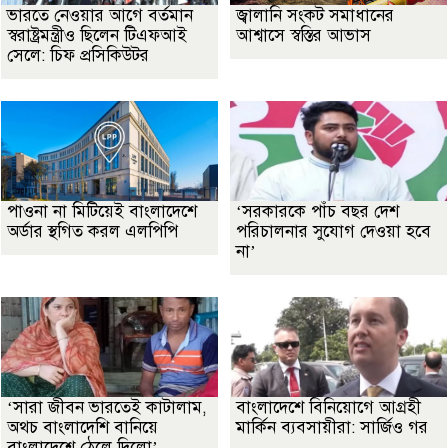
ভারতে নেওয়ার আগে বর্তমান
জ্বালানি সংকট সমাধানের
স্বরাষ্ট্রমন্ত্রীও ছিলেন টিএফআই
আশ্বাসে স্বস্তির আভাস
সেলে: চিফ প্রসিকিউটর
পাওনা না মিটিয়েই বাংলাদেশে
‘সরকারকে পাঁচ বছর দেশ
অর্ডার স্থগিত করল এলপিপি
পরিচালনার সুযোগ দেওয়া হবে
না’
‘সারা জীবন ভারতেই কাটালাম,
বাংলাদেশে বিনিয়োগে আগ্রহী
অথচ বাংলাদেশি বানিয়ে
মার্কিন ব্যবসায়ীরা: সার্জিও গর
বাংলাদেশে ঠেলে দিলো’