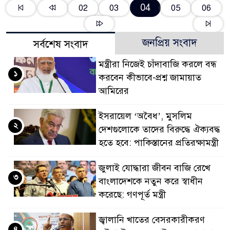
04
02
03
05
06
জনপ্রিয় সংবাদ
সর্বশেষ সংবাদ
মন্ত্রীরা নিজেই চাঁদাবাজি করলে বন্ধ
১
করবেন কীভাবে-প্রশ্ন জামায়াত
আমিরের
ইসরায়েল ‘অবৈধ’, মুসলিম
২
দেশগুলোকে তাদের বিরুদ্ধে ঐক্যবদ্ধ
হতে হবে: পাকিস্তানের প্রতিরক্ষামন্ত্রী
জুলাই যোদ্ধারা জীবন বাজি রেখে
৩
বাংলাদেশকে নতুন করে স্বাধীন
করেছে: গণপূর্ত মন্ত্রী
জ্বালানি খাতের বেসরকারীকরণ
৪