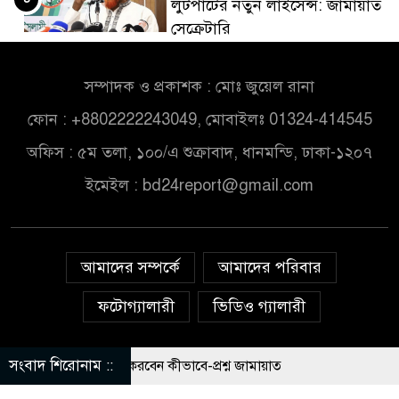
লুটপাটের নতুন লাইসেন্স: জামায়াত
সেক্রেটারি
কার নির্দেশে সালাহউদ্দিন
সম্পাদক ও প্রকাশক : মোঃ জুয়েল রানা
৫
আহমদকে গুম করা হয়েছিল,
জানালো তদন্ত সংস্থা
ফোন : +8802222243049, মোবাইলঃ 01324-414545
অফিস : ৫ম তলা, ১০০/এ শুক্রাবাদ, ধানমন্ডি, ঢাকা-১২০৭
জুলাই গণঅভ্যুত্থান কারো পৈতৃক
৬
ইমেইল :
bd24report@gmail.com
সম্পত্তি নয়: ইশরাক হোসেন
ভারতে বাংলাদেশি শিক্ষার্থীর
৭
রহস্যজনক মৃত্যু, পরিবারের দাবি
আমাদের সম্পর্কে
আমাদের পরিবার
হত্যা
ফটোগ্যালারী
ভিডিও গ্যালারী
হাসিনাকে ফেরাতে ৪০৪ শিক্ষকের
৮
গোপন তৎপরতা, ব্যবস্থা নেওয়ার
সংবাদ শিরোনাম ::
জেই চাঁদাবাজি করলে বন্ধ করবেন কীভাবে-প্রশ্ন জামায়াত
© All rights reserved © bd24report.com
Privacy
দাবি
Policy