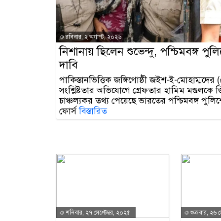
রবিবার, ২ অগাস্ট, ২০২৬
নিশানায় ছিলেন শুভেন্দু, পশ্চিমবঙ্গ পুল
দাবি
পাকিস্তানভিত্তিক জঙ্গিগোষ্ঠী জইশ-ই-মোহাম্মদের 
সংশ্লিষ্টতার অভিযোগে গ্রেফতার হামিম মণ্ডলকে জ
চাঞ্চল্যকর তথ্য পেয়েছে ভারতের পশ্চিমবঙ্গ পুলিশ
ফোর্স
বিস্তারিত
শনিবার, ২৭ সেপ্টেম্বর, ২০২৫
শুক্রবার, ২৬ স