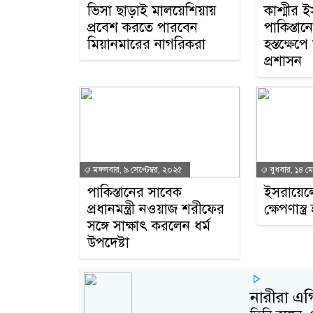
ভিসা ছাড়াই মালয়েশিয়ায়
কাশ্মীর ই
প্রবেশ করতে পারবেন
পাকিস্তানের
মিয়ানমারের নাগরিকরা
হস্তক্ষেপে 
প্রশাসন
মঙ্গলবার, ৯ সেপ্টেম্বর, ২০২৫
বুধবার, ১৪ ম
পাকিস্তানের সাবেক
ইসরায়েলে
প্রধানমন্ত্রী নওয়াজ শরীফের
ক্ষেপণাস্ত্
সঙ্গে সাক্ষাৎ করলেন ধর্ম
উপদেষ্টা
নারীরা এগ