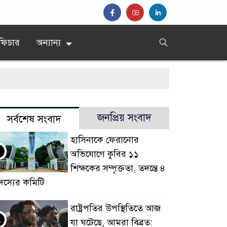
ফিচার
অন্যান্য
জনপ্রিয় সংবাদ
সর্বশেষ সংবাদ
হাসিনাকে ফেরানোর
অভিযোগে কুবির ১১
শিক্ষকের সম্পৃক্ততা, তদন্তে ৪
দস্যের কমিটি
রাষ্ট্রপতির উপস্থিতিতে আজ
২
যা ঘটেছে, আমরা বিব্রত: