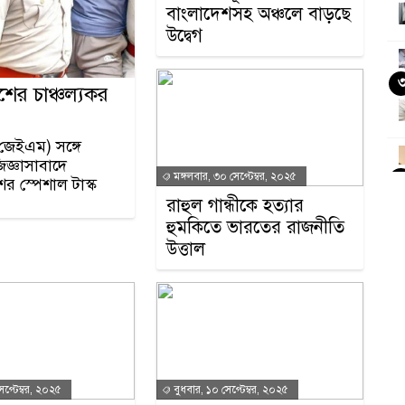
বাংলাদেশসহ অঞ্চলে বাড়ছে
উদ্বেগ
িশের চাঞ্চল্যকর
(জেইএম) সঙ্গে
িজ্ঞাসাবাদে
মঙ্গলবার, ৩০ সেপ্টেম্বর, ২০২৫
ের স্পেশাল টাস্ক
রাহুল গান্ধীকে হত্যার
হুমকিতে ভারতের রাজনীতি
উত্তাল
জ
েপ্টেম্বর, ২০২৫
বুধবার, ১০ সেপ্টেম্বর, ২০২৫