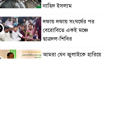
নাহিদ ইসলাম
দফায় দফায় সংঘর্ষের পর
৩
বেরোবিতে একই মঞ্চে
ছাত্রদল-শিবির
আমরা যেন জুলাইকে হারিয়ে
৪
না ফেলি: ভারপ্রাপ্ত রাষ্ট্রপতি
ফেসবুক থেকে নরেন্দ্র
৫
মোদির ভিডিও সরানোর
ঘটনায় এবার ক্ষমা চাইলেন
াকারবার্গ
ক্রিকেটার সাকিব আল
৬
হাসানের বাড়িতে বোমা