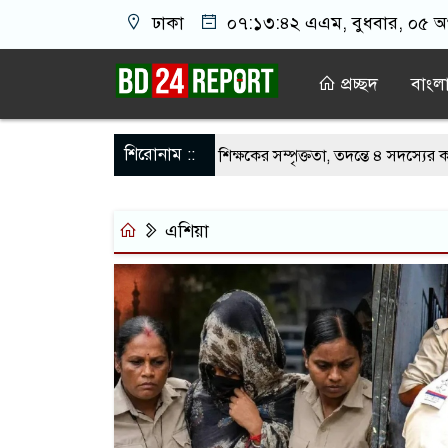
ঢাকা
০৭:১৩:৪২ এএম
, বুধবার, ০৫ অগ
প্রচ্ছদ
বাংল
শিরোনাম ::
 ফেরানোর অভিযোগে কুবির ১১ শিক্ষকের সম্পৃক্ততা, তদন্তে ৪ সদস্যের কমিটি
য় সংঘর্ষের পর বেরোবিতে একই মঞ্চে ছাত্রদল-শিবির
আমরা যেন জুলাইকে হ
এশিয়া
েকে নরেন্দ্র মোদির ভিডিও সরানোর ঘটনায় এবার ক্ষমা চাইলেন জাকারবার্গ
বিরোধী আইনে লালমনিরহাটে মহিলা আওয়ামীনেত্রী মেরী কারাগারে
স্বৈরাচ
ত্মত্যাগ গণতান্ত্রিক আন্দোলনের প্রেরণা: পররাষ্ট্র প্রতিমন্ত্রী শামা
ফ্যাসিব