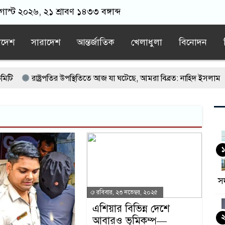
াস্ট ২০২৬, ২১ শ্রাবণ ১৪৩৩ বঙ্গাব্দ
াদেশ
সারাদেশ
আন্তর্জাতিক
খেলাধুলা
বিনোদন
রাষ্ট্রপতির উপস্থিতিতে আজ যা ঘটেছে, আমরা বিব্রত: নাহিদ ইসলাম
ারিয়ে না ফেলি: ভারপ্রাপ্ত রাষ্ট্রপতি
ক্রিকেটার সাকিব আল হাসানের বাড়িতে বোমা নিক্ষেপ
ার কোনো দিনও ফিরে আসেনি, হাসিনাও আসবে না: আমির হামজা
১
াদবিরোধী শক্তিকে ঐক্যবদ্ধ থাকতে হবে: প্রাণিসম্পদ প্রতিমন্ত্রী টুকু
স
রবিবার, ২৩ নভেম্বর, ২০২৫
এশিয়ার বিভিন্ন দেশে
আবারও ভূমিকম্প—