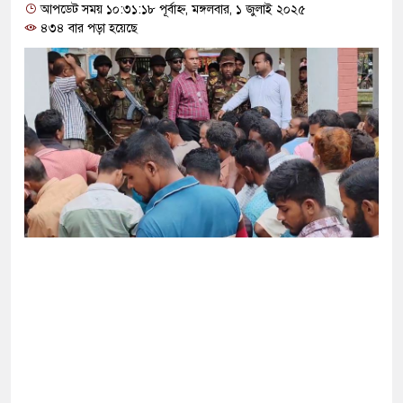
্ষা করতে ন্যাটোভুক্ত দেশে হামলা চালাতে পারে রাশিয়া
আপডেট সময় ১০:৩১:১৮ পূর্বাহ্ন, মঙ্গলবার, ১ জুলাই ২০২৫
৪৩৪ বার পড়া হয়েছে
্ট সার্কিটে আগুনে ঘর পুড়ে ছাই, অক্ষত পবিত্র কোরআন
সানের মাথায় বোতল ছুঁড়লো কে, ভিডিওতে কী আছে?
ের অভিযোগে জাবি ছাত্রদলের যুগ্ম আহ্বায়ককে কারণ
িপির মব সৃষ্টির সুযোগ নিতে পারে আওয়ামী লীগ: