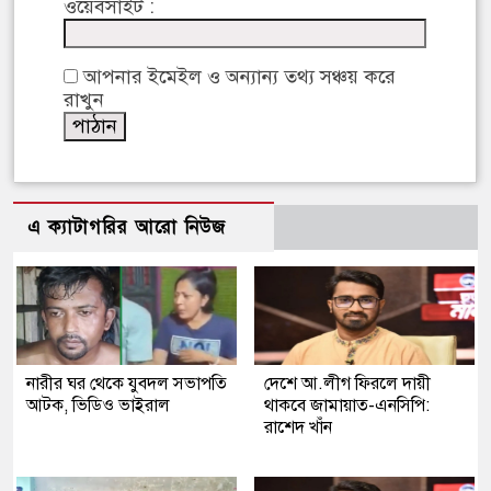
ওয়েবসাইট :
আপনার ইমেইল ও অন্যান্য তথ্য সঞ্চয় করে
রাখুন
এ ক্যাটাগরির আরো নিউজ
নারীর ঘর থেকে যুবদল সভাপতি
দেশে আ.লীগ ফিরলে দায়ী
আটক, ভিডিও ভাইরাল
থাকবে জামায়াত-এনসিপি:
রাশেদ খাঁন