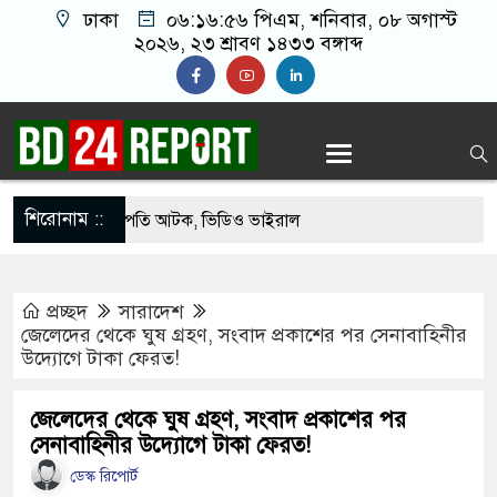
ঢাকা
০৬:১৬:৫৭ পিএম
, শনিবার, ০৮ অগাস্ট
২০২৬, ২৩ শ্রাবণ ১৪৩৩ বঙ্গাব্দ
শিরোনাম ::
েকে যুবদল সভাপতি আটক, ভিডিও ভাইরাল
ফিরলে দায়ী থাকবে জামায়াত-এনসিপি: রাশেদ খাঁন
প্রচ্ছদ
সারাদেশ
গ দিলেন জামায়াত বহিষ্কাকৃত গাজী নজরুলের ১২
জেলেদের থেকে ঘুষ গ্রহণ, সংবাদ প্রকাশের পর সেনাবাহিনীর
উদ্যোগে টাকা ফেরত!
ফিরলে দায়ী থাকবে জামায়াত-এনসিপি: রাশেদ খাঁন
জেলেদের থেকে ঘুষ গ্রহণ, সংবাদ প্রকাশের পর
সেনাবাহিনীর উদ্যোগে টাকা ফেরত!
া হারিয়েছে বর্তমান সরকার: নাহিদ ইসলাম
ডেস্ক রিপোর্ট