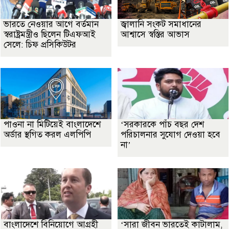
ভারতে নেওয়ার আগে বর্তমান
জ্বালানি সংকট সমাধানের
স্বরাষ্ট্রমন্ত্রীও ছিলেন টিএফআই
আশ্বাসে স্বস্তির আভাস
সেলে: চিফ প্রসিকিউটর
পাওনা না মিটিয়েই বাংলাদেশে
‘সরকারকে পাঁচ বছর দেশ
অর্ডার স্থগিত করল এলপিপি
পরিচালনার সুযোগ দেওয়া হবে
না’
বাংলাদেশে বিনিয়োগে আগ্রহী
‘সারা জীবন ভারতেই কাটালাম,