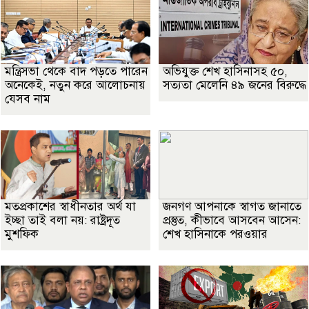
মন্ত্রিসভা থেকে বাদ পড়তে পারেন
অভিযুক্ত শেখ হাসিনাসহ ৫০,
অনেকেই, নতুন করে আলোচনায়
সত্যতা মেলেনি ৪৯ জনের বিরুদ্ধে
যেসব নাম
মতপ্রকাশের স্বাধীনতার অর্থ যা
জনগণ আপনাকে স্বাগত জানাতে
ইচ্ছা তাই বলা নয়: রাষ্ট্রদূত
প্রস্তুত, কীভাবে আসবেন আসেন:
মুশফিক
শেখ হাসিনাকে পরওয়ার