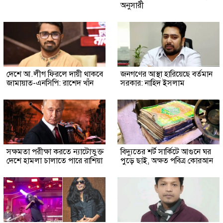
অনুসারী
দেশে আ.লীগ ফিরলে দায়ী থাকবে
জনগণের আস্থা হারিয়েছে বর্তমান
জামায়াত-এনসিপি: রাশেদ খাঁন
সরকার: নাহিদ ইসলাম
সক্ষমতা পরীক্ষা করতে ন্যাটোভুক্ত
বিদ্যুতের শর্ট সার্কিটে আগুনে ঘর
দেশে হামলা চালাতে পারে রাশিয়া
পুড়ে ছাই, অক্ষত পবিত্র কোরআন