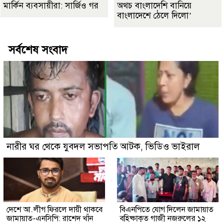
মার্কিন ব্যবসায়ীরা: সার্জিও গর
অথচ বাংলাদেশি বানিয়ে
বাংলাদেশে ঠেলে দিলো’
সর্বশেষ সংবাদ
নারীর ঘর থেকে যুবদল সভাপতি আটক, ভিডিও ভাইরাল
দেশে আ.লীগ ফিরলে দায়ী থাকবে
বিএনপিতে যোগ দিলেন জামায়াত
জামায়াত-এনসিপি: রাশেদ খাঁন
বহিষ্কাকৃত গাজী নজরুলের ১২