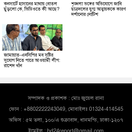
কনসার্টে হাসানের মাথায় বোতল
শৃঙ্খলা ভঙ্গের অভিযোগে জাবি
ছুঁড়লো কে, ভিডিওতে কী আছে?
ছাত্রদলের যুগ্ম আহ্বায়ককে কারণ
দর্শানোর নোটিশ
জামায়াত-এনসিপির মব সৃষ্টির
সুযোগ নিতে পারে আওয়ামী লীগ:
রাশেদ খাঁন
সম্পাদক ও প্রকাশক : মোঃ জুয়েল রানা
ফোন : +8802222243049, মোবাইলঃ 01324-414545
অফিস : ৫ম তলা, ১০০/এ শুক্রাবাদ, ধানমন্ডি, ঢাকা-১২০৭
ইমেইল :
bd24report@gmail.com