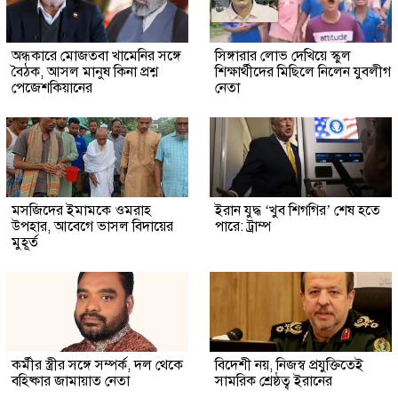
অন্ধকারে মোজতবা খামেনির সঙ্গে
সিঙ্গারার লোভ দেখিয়ে স্কুল
বৈঠক, আসল মানুষ কিনা প্রশ্ন
শিক্ষার্থীদের মিছিলে নিলেন যুবলীগ
পেজেশকিয়ানের
নেতা
মসজিদের ইমামকে ওমরাহ
ইরান যুদ্ধ ‘খুব শিগগির’ শেষ হতে
উপহার, আবেগে ভাসল বিদায়ের
পারে: ট্রাম্প
মুহূর্ত
কর্মীর স্ত্রীর সঙ্গে সম্পর্ক, দল থেকে
বিদেশী নয়, নিজস্ব প্রযুক্তিতেই
বহিষ্কার জামায়াত নেতা
সামরিক শ্রেষ্ঠত্ব ইরানের