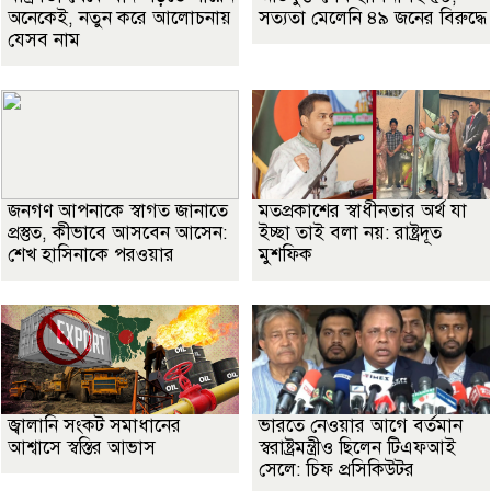
অনেকেই, নতুন করে আলোচনায়
সত্যতা মেলেনি ৪৯ জনের বিরুদ্ধে
যেসব নাম
জনগণ আপনাকে স্বাগত জানাতে
মতপ্রকাশের স্বাধীনতার অর্থ যা
প্রস্তুত, কীভাবে আসবেন আসেন:
ইচ্ছা তাই বলা নয়: রাষ্ট্রদূত
শেখ হাসিনাকে পরওয়ার
মুশফিক
জ্বালানি সংকট সমাধানের
ভারতে নেওয়ার আগে বর্তমান
আশ্বাসে স্বস্তির আভাস
স্বরাষ্ট্রমন্ত্রীও ছিলেন টিএফআই
সেলে: চিফ প্রসিকিউটর