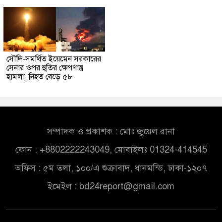
সৌদি-সমর্থিত ইয়েমেন সরকারের
সেনার ওপর হুতির ক্ষেপণাস্ত্র
হামলা, নিহত বেড়ে ৫৮
সম্পাদক ও প্রকাশক : মোঃ জুয়েল রানা
ফোন : +8802222243049, মোবাইলঃ 01324-414545
অফিস : ৫ম তলা, ১০০/এ শুক্রাবাদ, ধানমন্ডি, ঢাকা-১২০৭
ইমেইল :
bd24report@gmail.com