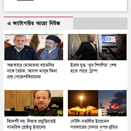
এ ক্যাটাগরির আরো নিউজ
অন্ধকারে মোজতবা খামেনির
ইরান যুদ্ধ ‘খুব শিগগির’ শেষ
সঙ্গে বৈঠক, আসল মানুষ কিনা
হতে পারে: ট্রাম্প
প্রশ্ন পেজেশকিয়ানের
বিদেশী নয়, নিজস্ব প্রযুক্তিতেই
সৌদি-সমর্থিত ইয়েমেন
সামরিক শ্রেষ্ঠত্ব ইরানের
সরকারের সেনার ওপর হুতির