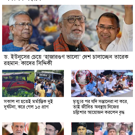
ড. ইউনূসের চেয়ে ‘হাজারগুণ ভালো’ দেশ চালাচ্ছেন তারেক
রহমান: কাদের সিদ্দিকী
সকাল না হতেই মর্মান্তিক দুই
মৃত্যুর পর যদি সন্তানেরা না করে,
দুর্ঘটনা, ঝরে গেল ১৫ প্রাণ
তাই জীবিত অবস্থায় নিজের
চল্লিশার আয়োজন করলেন বৃদ্ধ