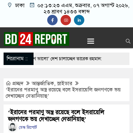
ঢাকা
০৫:১৩:২৪ এএম
, শুক্রবার, ০৭ অগাস্ট ২০২৬,
২৩ শ্রাবণ ১৪৩৩ বঙ্গাব্দ
শিরোনাম ::
 চেয়ে ‘হাজারগুণ ভালো’ দেশ চালাচ্ছেন তারেক রহমান:
প্রচ্ছদ
আন্তর্জাতিক
,
স্লাইডার
 মর্মান্তিক দুই দুর্ঘটনা, ঝরে গেল ১৫ প্রাণ
‘ইরানের পরমাণু অস্ত্র রয়েছে বলে ইসরায়েলি জনগণকে ভয়
দেখাচ্ছেন নেতানিয়াহু’
যদি সন্তানেরা না করে, তাই জীবিত অবস্থায় নিজের চল্লিশার
বৃদ্ধ
‘ইরানের পরমাণু অস্ত্র রয়েছে বলে ইসরায়েলি
জনগণকে ভয় দেখাচ্ছেন নেতানিয়াহু’
জতবা খামেনির সঙ্গে বৈঠক, আসল মানুষ কিনা প্রশ্ন
ডেস্ক রিপোর্ট