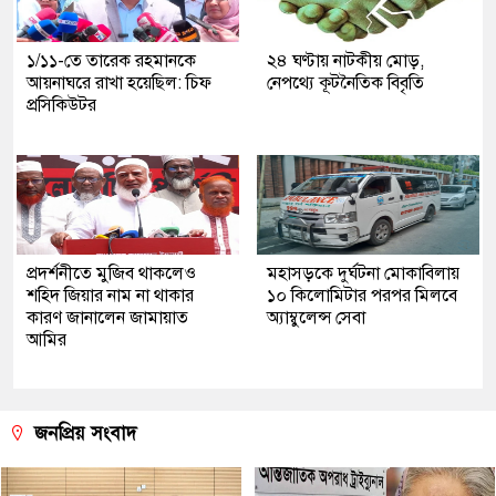
১/১১-তে তারেক রহমানকে
২৪ ঘণ্টায় নাটকীয় মোড়,
আয়নাঘরে রাখা হয়েছিল: চিফ
নেপথ্যে কূটনৈতিক বিবৃতি
প্রসিকিউটর
প্রদর্শনীতে মুজিব থাকলেও
মহাসড়কে দুর্ঘটনা মোকাবিলায়
শহিদ জিয়ার নাম না থাকার
১০ কিলোমিটার পরপর মিলবে
কারণ জানালেন জামায়াত
অ্যাম্বুলেন্স সেবা
আমির
জনপ্রিয় সংবাদ