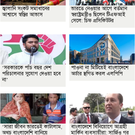
জ্বালানি সংকট সমাধানের
ভারতে নেওয়ার আগে বর্তমান
আশ্বাসে স্বস্তির আভাস
স্বরাষ্ট্রমন্ত্রীও ছিলেন টিএফআই
সেলে: চিফ প্রসিকিউটর
‘সরকারকে পাঁচ বছর দেশ
পাওনা না মিটিয়েই বাংলাদেশে
পরিচালনার সুযোগ দেওয়া হবে
অর্ডার স্থগিত করল এলপিপি
না’
‘সারা জীবন ভারতেই কাটালাম,
বাংলাদেশে বিনিয়োগে আগ্রহী
অথচ বাংলাদেশি বানিয়ে
মার্কিন ব্যবসায়ীরা: সার্জিও গর