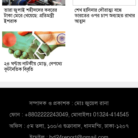
তারা জুলাই শহীদদের কবরের
শেখ হাসিনার দৌরাত্ম্য বন্ধে
টাকা মেরে খেয়েছে: প্রতিমন্ত্রী
ভারতের ওপর চাপ অব্যাহত রাখার
ইশরাক
আহ্বান
২৪ ঘণ্টায় নাটকীয় মোড়, নেপথ্যে
কূটনৈতিক বিবৃতি
সম্পাদক ও প্রকাশক : মোঃ জুয়েল রানা
ফোন : +8802222243049, মোবাইলঃ 01324-414545
অফিস : ৫ম তলা, ১০০/এ শুক্রাবাদ, ধানমন্ডি, ঢাকা-১২০৭
ইমেইল :
bd24report@gmail.com