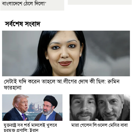
বাংলাদেশে ঠেলে দিলো’
সর্বশেষ সংবাদ
সেটাই যদি করেন তাহলে আ.লীগের দোষ কী ছিল: রুমিন
ফারহানা
যুক্তরাষ্ট্র সব শর্ত মানলেই খুলবে
মারা গেলেন লিওনেল মেসির বাবা
হরমুজ প্রণালি: ইরান