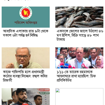
আবাসিক এলাকায় রাত ৯টা থেকে
একসঙ্গে জেলের জালে উঠলো ৪৬
সকাল ৬টা পর্যন্ত হর্ন নিষিদ্ধ
মণ ইলিশ, বিক্রি সাড়ে ৪৮ লাখ
টাকায়
কাজে গাফিলতি হলে প্রধানমন্ত্রী
১/১১-তে তারেক রহমানকে
কঠোর ব্যবস্থা নিচ্ছেন: রুহুল কবির
আয়নাঘরে রাখা হয়েছিল: চিফ
রিজভী
প্রসিকিউটর