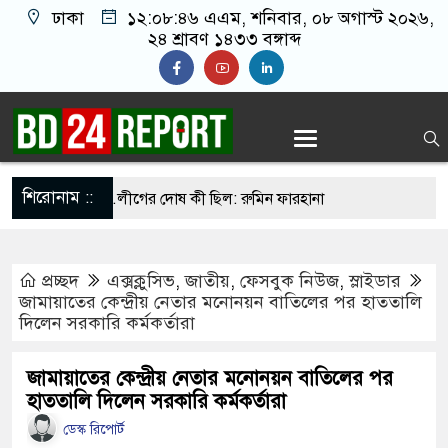
ঢাকা
১২:০৮:৪৭ এএম
, শনিবার, ০৮ অগাস্ট ২০২৬,
২৪ শ্রাবণ ১৪৩৩ বঙ্গাব্দ
শিরোনাম ::
রেন তাহলে আ.লীগের দোষ কী ছিল: রুমিন ফারহানা
সব শর্ত মানলেই খুলবে হরমুজ প্রণালি: ইরান
প্রচ্ছদ
এক্সক্লুসিভ
,
জাতীয়
,
ফেসবুক নিউজ
,
স্লাইডার
লিওনেল মেসির বাবা
জামায়াতের কেন্দ্রীয় নেতার মনোনয়ন বাতিলের পর হাততালি
দিলেন সরকারি কর্মকর্তারা
য় রাত ৯টা থেকে সকাল ৬টা পর্যন্ত হর্ন নিষিদ্ধ
লের জালে উঠলো ৪৬ মণ ইলিশ, বিক্রি সাড়ে ৪৮ লাখ
জামায়াতের কেন্দ্রীয় নেতার মনোনয়ন বাতিলের পর
হাততালি দিলেন সরকারি কর্মকর্তারা
ডেস্ক রিপোর্ট