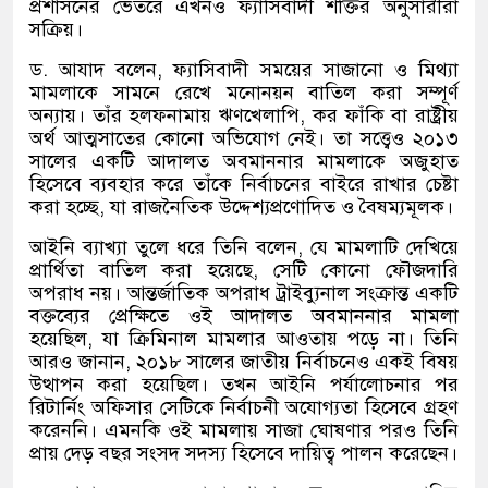
প্রশাসনের ভেতরে এখনও ফ্যাসিবাদী শক্তির অনুসারীরা
সক্রিয়।
ড. আযাদ বলেন, ফ্যাসিবাদী সময়ের সাজানো ও মিথ্যা
মামলাকে সামনে রেখে মনোনয়ন বাতিল করা সম্পূর্ণ
অন্যায়। তাঁর হলফনামায় ঋণখেলাপি, কর ফাঁকি বা রাষ্ট্রীয়
অর্থ আত্মসাতের কোনো অভিযোগ নেই। তা সত্ত্বেও ২০১৩
সালের একটি আদালত অবমাননার মামলাকে অজুহাত
হিসেবে ব্যবহার করে তাঁকে নির্বাচনের বাইরে রাখার চেষ্টা
করা হচ্ছে, যা রাজনৈতিক উদ্দেশ্যপ্রণোদিত ও বৈষম্যমূলক।
আইনি ব্যাখ্যা তুলে ধরে তিনি বলেন, যে মামলাটি দেখিয়ে
প্রার্থিতা বাতিল করা হয়েছে, সেটি কোনো ফৌজদারি
অপরাধ নয়। আন্তর্জাতিক অপরাধ ট্রাইব্যুনাল সংক্রান্ত একটি
বক্তব্যের প্রেক্ষিতে ওই আদালত অবমাননার মামলা
হয়েছিল, যা ক্রিমিনাল মামলার আওতায় পড়ে না। তিনি
আরও জানান, ২০১৮ সালের জাতীয় নির্বাচনেও একই বিষয়
উত্থাপন করা হয়েছিল। তখন আইনি পর্যালোচনার পর
রিটার্নিং অফিসার সেটিকে নির্বাচনী অযোগ্যতা হিসেবে গ্রহণ
করেননি। এমনকি ওই মামলায় সাজা ঘোষণার পরও তিনি
প্রায় দেড় বছর সংসদ সদস্য হিসেবে দায়িত্ব পালন করেছেন।