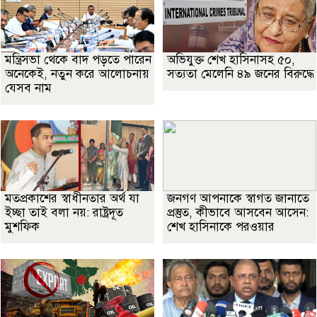
মন্ত্রিসভা থেকে বাদ পড়তে পারেন
অভিযুক্ত শেখ হাসিনাসহ ৫০,
অনেকেই, নতুন করে আলোচনায়
সত্যতা মেলেনি ৪৯ জনের বিরুদ্ধে
যেসব নাম
মতপ্রকাশের স্বাধীনতার অর্থ যা
জনগণ আপনাকে স্বাগত জানাতে
ইচ্ছা তাই বলা নয়: রাষ্ট্রদূত
প্রস্তুত, কীভাবে আসবেন আসেন:
মুশফিক
শেখ হাসিনাকে পরওয়ার