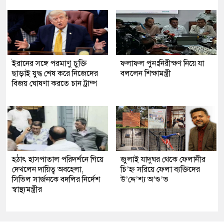
ইরানের সঙ্গে পরমাণু চুক্তি
ফলাফল পুনঃনিরীক্ষণ নিয়ে যা
ছাড়াই যুদ্ধ শেষ করে নিজেদের
বললেন শিক্ষামন্ত্রী
বিজয় ঘোষণা করতে চান ট্রাম্প
হঠাৎ হাসপাতাল পরিদর্শনে গিয়ে
জুলাই যাদুঘর থেকে ফেলানীর
দেখলেন দায়িত্ব অবহেলা,
চি’হ্ন সরিয়ে ফেলা ব্যক্তিদের
সিভিল সার্জনকে বদলির নির্দেশ
উ’দ্দে’শ্য অ’শু’ভ
স্বাস্থ্যমন্ত্রীর