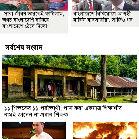
‘সারা জীবন ভারতেই কাটালাম,
বাংলাদেশে বিনিয়োগে আগ্রহী
অথচ বাংলাদেশি বানিয়ে
মার্কিন ব্যবসায়ীরা: সার্জিও গর
বাংলাদেশে ঠেলে দিলো’
সর্বশেষ সংবাদ
১১ শিক্ষকের ১১ পরীক্ষার্থী, পাস করা একমাত্র শিক্ষার্থীর
নামই জানেন না প্রধান শিক্ষক