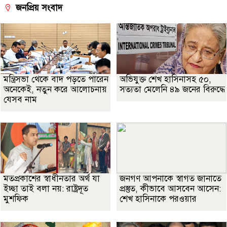
জনপ্রিয় সংবাদ
মন্ত্রিসভা থেকে বাদ পড়তে পারেন
অভিযুক্ত শেখ হাসিনাসহ ৫০,
অনেকেই, নতুন করে আলোচনায়
সত্যতা মেলেনি ৪৯ জনের বিরুদ্ধে
যেসব নাম
মতপ্রকাশের স্বাধীনতার অর্থ যা
জনগণ আপনাকে স্বাগত জানাতে
ইচ্ছা তাই বলা নয়: রাষ্ট্রদূত
প্রস্তুত, কীভাবে আসবেন আসেন:
মুশফিক
শেখ হাসিনাকে পরওয়ার