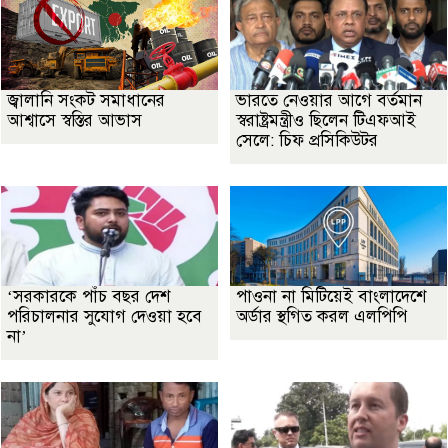
জ্বালানি সংকট সমাধানের
ভারতে নেওয়ার আগে বর্তমান
আশ্বাসে স্বস্তির আভাস
স্বরাষ্ট্রমন্ত্রীও ছিলেন টিএফআই
সেলে: চিফ প্রসিকিউটর
‘সরকারকে পাঁচ বছর দেশ
পাওনা না মিটিয়েই বাংলাদেশে
পরিচালনার সুযোগ দেওয়া হবে
অর্ডার স্থগিত করল এলপিপি
না’