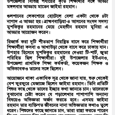
উপজেলার বিভিন্ন পর্যায়ের কৃতি শিক্ষার্থীর সঙ্গে আড্ডা
মঙ্গলবার আড্ডায় মাতেন জাইমা রহমান।
গুলশানের লেকশোরে হোটেলে বেলা একটা থেকে ৪টা
নাগাদ এ আড্ডা হয়। ব্রাহ্মণবাড়িয়া-৪ আসনের সংসদ সদস্য
মুশফিকুর রহমানের মেয়ে মেহভীন রহমান মুনিয়া এ
আড্ডার আয়োজন করেন।
রিজার্ভ করা দুটি শীততাপ নিয়ন্ত্রিত বাসে করে শিক্ষার্থীরা
শিক্ষার্থীরা কসবা ও আখাউড়া থেকে বাসে করে ঢাকায় যান।
উপহার হিসেবে মুশফিকুর রহমানের দেওয়া টি-শার্ট, জুতা
পরিহিত ছিল শিক্ষার্থীরা। দুই উপজেলার ইউএনও,
উপজেলা প্রাথমিক শিক্ষা কর্মকর্তা, কয়েকজন শিক্ষক ও
অভিভাবকও তাদের সঙ্গে ছিলেন।
আয়োজনে থাকা একাধিক সূত্র থেকে জানা যায়, শুরু থেকেই
বেশ ফুরফুরে মেজাজে ছিলেন জাইমা রহমান। তিনি প্রতিটি
শিশুর কাছ থেকে তাদের ইচ্ছার কথা জানতে চান। তাদেরকে
বুঝানোর চেষ্টা করেন যে পড়ালেখার পাশাপাশি অন্যান্য
বিষয়েও অভিজ্ঞতা অর্জন করতে হবে। এসময় জাইমা
রহমান তার ব্যক্তিগত জীবনের নানা অভিজ্ঞতার কথাও তুলে
ধরেন। শিশুদের কাছে জানতে চান, তারা রান্না করতে পারেন