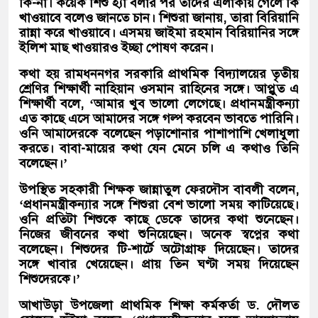
কি-না। কয়েক শিশু হ্যাঁ বলার পর তাদের এলাকায় গেলে কি
খাওয়াবে বলেও জানতে চান। শিশুরা জানায়, তারা বিরিয়ানি
রান্না করে খাওয়াবে। এসময় জাইমা রহমান বিরিয়ানির সঙ্গে
ইলিশ মাছ খাওয়ারও ইচ্ছা পোষণ করেন।
কথা হয় রামধননগর সরকারি প্রাথমিক বিদ্যালয়ের তৃতীয়
শ্রেণির শিক্ষার্থী নাহিয়ান ওসমান রাহিনের সঙ্গে। আপ্লুত এ
শিক্ষার্থী বলে, ‘আমার খুব ভালো লেগেছে। প্রধানমন্ত্রীকন্যা
এত কাছে এসে আমাদের সঙ্গে গল্প করবেন ভাবতে পারিনি।
ওনি আমাদেরকে বলেছেন পড়াশোনার পাশাপাশি খেলাধুলা
করতে। বাবা-মায়ের কথা যেন মেনে চলি এ কথাও তিনি
বলেছেন।’
উপস্থিত সহকারী শিক্ষক জান্নাতুল ফেরদৌস বাবলী বলেন,
‘প্রধানমন্ত্রীকন্যার সঙ্গে শিশুরা বেশ ভালো সময় কাটিয়েছে।
ওনি প্রতিটা শিশুকে কাছে ডেকে তাদের কথা শুনেছেন।
নিজের জীবনের কথা শুনিয়েছেন। অনেক স্বপ্নের কথা
বলেছেন। শিশুদের টি-শার্টে অটোগ্রাফ দিয়েছেন। তাদের
সঙ্গে খাবার খেয়েছেন। প্রায় তিন ঘণ্টা সময় দিয়েছেন
শিশুদেরকে।’
আখাউড়া উপজেলা প্রাথমিক শিক্ষা কর্মকর্তা ড. দৌলত