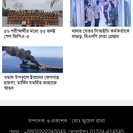
৫৬ পরীক্ষার্থীর মধ্যে ৫৫ জনই
থানার ভেতর সিআইডি কর্মকর্তাকে
পেল জিপিএ-৫
থাপ্পড়, বিএনপি নেতা গ্রেপ্তার
ওমান উপকূলে ইরানের ক্ষেপণাস্ত্র
হামলা, মার্কিন সমর্থিত জাহাজে
আগুন
সম্পাদক ও প্রকাশক : মোঃ জুয়েল রানা
ফোন : +8802222243049, মোবাইলঃ 01324-414545