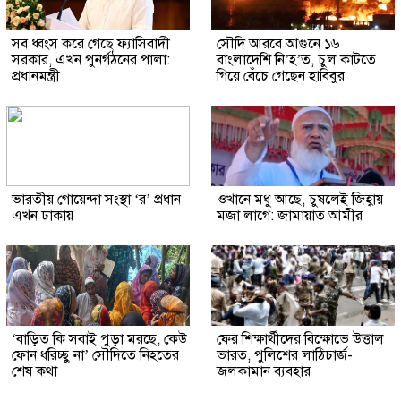
সব ধ্বংস করে গেছে ফ্যাসিবাদী
সৌদি আরবে আগুনে ১৬
সরকার, এখন পুনর্গঠনের পালা:
বাংলাদেশি নি’হ’ত, চুল কাটতে
প্রধানমন্ত্রী
গিয়ে বেঁচে গেছেন হাবিবুর
ভারতীয় গোয়েন্দা সংস্থা ‘র’ প্রধান
ওখানে মধু আছে, চুষলেই জিহ্বায়
এখন ঢাকায়
মজা লাগে: জামায়াত আমীর
‘বাড়িত কি সবাই পুড়া মরছে, কেউ
ফের শিক্ষার্থীদের বিক্ষোভে উত্তাল
ফোন ধরিচ্ছু না’ সৌদিতে নিহতের
ভারত, পুলিশের লাঠিচার্জ-
শেষ কথা
জলকামান ব্যবহার