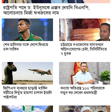
রাষ্ট্রপতি পদে ড. ইউনূসকে প্রস্তাব দেয়নি বিএনপি,
আলোচনায় মির্জা ফখরুলের নাম
শেখ হাসিনার সঙ্গে দেশে ফিরতে
চট্টগ্রামে নওফেলের বাসভবনে
চান সাকিব
অগ্নিসংযোগের চেষ্টা, সিসিটিভিতে
৭ যুবক
জিপিএস ব্যবহার ছাড়াই মার্কিন
বন্যায় ক্ষতিগ্রস্ত ১০০ পরিবারকে
ঘাঁটিতে নিখুঁত হামলা চালান ইরানি
নতুন ঘর দেবেন প্রধানমন্ত্রী
পাইলটরা