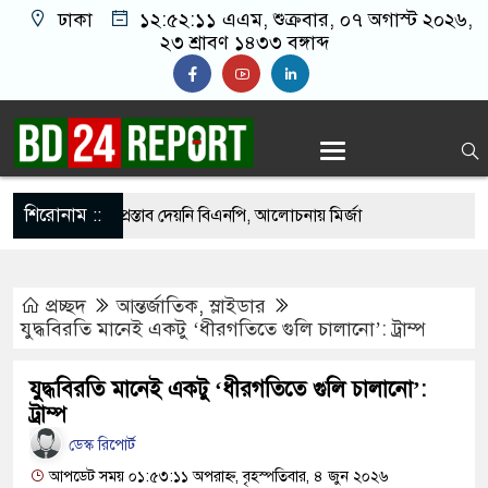
ঢাকা
১২:৫২:১২ এএম
, শুক্রবার, ০৭ অগাস্ট ২০২৬,
২৩ শ্রাবণ ১৪৩৩ বঙ্গাব্দ
শিরোনাম ::
পদে ড. ইউনূসকে প্রস্তাব দেয়নি বিএনপি, আলোচনায় মির্জা
প্রচ্ছদ
আন্তর্জাতিক
,
স্লাইডার
র সঙ্গে দেশে ফিরতে চান সাকিব
যুদ্ধবিরতি মানেই একটু ‘ধীরগতিতে গুলি চালানো’: ট্রাম্প
 নওফেলের বাসভবনে অগ্নিসংযোগের চেষ্টা, সিসিটিভিতে ৭
যুদ্ধবিরতি মানেই একটু ‘ধীরগতিতে গুলি চালানো’:
ট্রাম্প
বহার ছাড়াই মার্কিন ঘাঁটিতে নিখুঁত হামলা চালান ইরানি
ডেস্ক রিপোর্ট
আপডেট সময় ০১:৫৩:১১ অপরাহ্ন, বৃহস্পতিবার, ৪ জুন ২০২৬