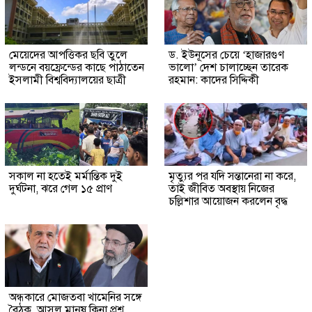
মেয়েদের আপত্তিকর ছবি তুলে
ড. ইউনূসের চেয়ে ‘হাজারগুণ
লন্ডনে বয়ফ্রেন্ডের কাছে পাঠাতেন
ভালো’ দেশ চালাচ্ছেন তারেক
ইসলামী বিশ্ববিদ্যালয়ের ছাত্রী
রহমান: কাদের সিদ্দিকী
সকাল না হতেই মর্মান্তিক দুই
মৃত্যুর পর যদি সন্তানেরা না করে,
দুর্ঘটনা, ঝরে গেল ১৫ প্রাণ
তাই জীবিত অবস্থায় নিজের
চল্লিশার আয়োজন করলেন বৃদ্ধ
অন্ধকারে মোজতবা খামেনির সঙ্গে
বৈঠক, আসল মানুষ কিনা প্রশ্ন