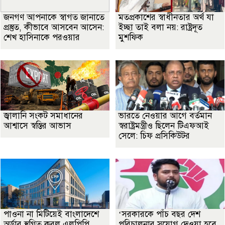
জনগণ আপনাকে স্বাগত জানাতে
মতপ্রকাশের স্বাধীনতার অর্থ যা
প্রস্তুত, কীভাবে আসবেন আসেন:
ইচ্ছা তাই বলা নয়: রাষ্ট্রদূত
শেখ হাসিনাকে পরওয়ার
মুশফিক
জ্বালানি সংকট সমাধানের
ভারতে নেওয়ার আগে বর্তমান
আশ্বাসে স্বস্তির আভাস
স্বরাষ্ট্রমন্ত্রীও ছিলেন টিএফআই
সেলে: চিফ প্রসিকিউটর
পাওনা না মিটিয়েই বাংলাদেশে
‘সরকারকে পাঁচ বছর দেশ
অর্ডার স্থগিত করল এলপিপি
পরিচালনার সুযোগ দেওয়া হবে