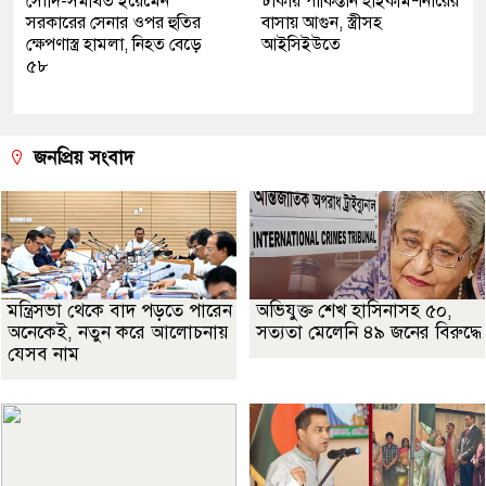
সৌদি-সমর্থিত ইয়েমেন
ঢাকায় পাকিস্তান হাইকমিশনারের
সরকারের সেনার ওপর হুতির
বাসায় আগুন, স্ত্রীসহ
ক্ষেপণাস্ত্র হামলা, নিহত বেড়ে
আইসিইউতে
৫৮
জনপ্রিয় সংবাদ
মন্ত্রিসভা থেকে বাদ পড়তে পারেন
অভিযুক্ত শেখ হাসিনাসহ ৫০,
অনেকেই, নতুন করে আলোচনায়
সত্যতা মেলেনি ৪৯ জনের বিরুদ্ধে
যেসব নাম