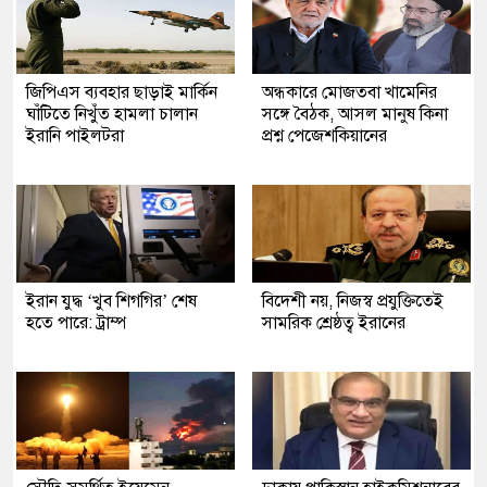
জিপিএস ব্যবহার ছাড়াই মার্কিন
অন্ধকারে মোজতবা খামেনির
ঘাঁটিতে নিখুঁত হামলা চালান
সঙ্গে বৈঠক, আসল মানুষ কিনা
ইরানি পাইলটরা
প্রশ্ন পেজেশকিয়ানের
ইরান যুদ্ধ ‘খুব শিগগির’ শেষ
বিদেশী নয়, নিজস্ব প্রযুক্তিতেই
হতে পারে: ট্রাম্প
সামরিক শ্রেষ্ঠত্ব ইরানের