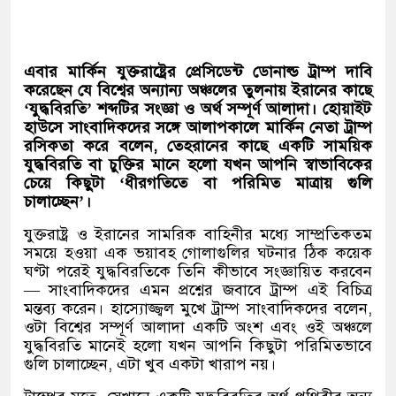
এবার মার্কিন
যুক্তরাষ্ট্রের
প্রেসিডেন্ট
ডোনাল্ড
ট্রাম্প
দাবি
করেছেন
যে
বিশ্বের
অন্যান্য
অঞ্চলের
তুলনায়
ইরানের
কাছে
‘
যুদ্ধবিরতি
’
শব্দটির
সংজ্ঞা
ও
অর্থ
সম্পূর্ণ
আলাদা।
হোয়াইট
হাউসে
সাংবাদিকদের
সঙ্গে
আলাপকালে
মার্কিন
নেতা
ট্রাম্প
রসিকতা
করে
বলেন
,
তেহরানের
কাছে
একটি
সাময়িক
যুদ্ধবিরতি
বা
চুক্তির
মানে
হলো
যখন
আপনি
স্বাভাবিকের
চেয়ে
কিছুটা
‘
ধীরগতিতে
বা
পরিমিত
মাত্রায়
গুলি
চালাচ্ছেন
’
।
যুক্তরাষ্ট্র ও ইরানের সামরিক বাহিনীর মধ্যে সাম্প্রতিকতম
সময়ে হওয়া এক ভয়াবহ গোলাগুলির ঘটনার ঠিক কয়েক
ঘণ্টা পরেই যুদ্ধবিরতিকে তিনি কীভাবে সংজ্ঞায়িত করবেন
—
সাংবাদিকদের এমন প্রশ্নের জবাবে ট্রাম্প এই বিচিত্র
মন্তব্য করেন। হাস্যোজ্জ্বল মুখে ট্রাম্প সাংবাদিকদের বলেন
,
ওটা বিশ্বের সম্পূর্ণ আলাদা একটি অংশ এবং ওই অঞ্চলে
যুদ্ধবিরতি মানেই হলো যখন আপনি কিছুটা পরিমিতভাবে
গুলি চালাচ্ছেন
,
এটা খুব একটা খারাপ নয়।