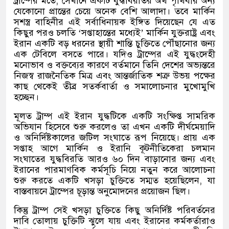
ট্রাম্পের মতে
,
সেখানে একটি যুদ্ধবিরতির অর্থ পৃথিবীর অন্য
যেকোনো প্রান্তের চেয়ে অনেক বেশি আলাদা। তবে মার্কিন
সশস্ত্র বাহিনীর এই সর্বাধিনায়ক ইঙ্গিত দিয়েছেন যে এত
কিছুর পরও চলতি
‘
সপ্তাহান্তের মধ্যেই
’
মার্কিন যুক্তরাষ্ট্র এবং
ইরান একটি বড় ধরনের স্থায়ী শান্তি চুক্তিতে পৌঁছানোর জন্য
এক টেবিলে বসতে পারে। যদিও ট্রাম্পের এই যুদ্ধংদেহী
মনোভাব ও বক্তব্যের কারণে বর্তমানে তিনি দেশের অভ্যন্তরে
নিজস্ব রাজনৈতিক মিত্র এবং আন্তর্জাতিক শত্রু উভয় পক্ষের
কাছ থেকেই তীব্র সতর্কবার্তা ও সমালোচনার মুখোমুখি
হচ্ছেন।
মূলত ট্রাম্প এই ইরান যুদ্ধটিকে একটি সংক্ষিপ্ত সামরিক
অভিযান হিসেবে শুরু করলেও তা এখন একটি দীর্ঘমেয়াদি
ও অনির্দিষ্টকালের জটিল সংঘাতে রূপ নিয়েছে। প্রায় এক
সপ্তাহ আগে মার্কিন ও ইরানি কূটনীতিকেরা চলমান
সংঘাতের যুদ্ধবিরতি আরও ৬০ দিন বাড়ানোর জন্য এবং
ইরানের পারমাণবিক কর্মসূচি নিয়ে নতুন করে আলোচনা
শুরু করতে একটি খসড়া চুক্তিতে সম্মত হয়েছিলেন
,
যা
বাস্তবায়নে ট্রাম্পের চূড়ান্ত অনুমোদনের প্রয়োজন ছিল।
কিন্তু ট্রাম্প সেই খসড়া চুক্তিতে কিছু অনির্দিষ্ট পরিবর্তনের
দাবি তোলায় চুক্তিটি ঝুলে যায় এবং ইরানের কর্মকর্তারাও